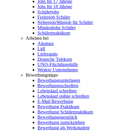
Jobs für 17 Jährige
Jobs für 18 Jährige
Schülerjobs
Ferienjob Schüler
Nebenjob/Minijob für Schüler
Mindestlohn Schüler
Schülerpraktikum
Arbeiten bei
Alnatura
Lidl
Lieferando
Deutsche Telekom
UNO-Flüchtlingshilfe
Weitere Unternehmen
Bewerbungstipps
Bewerbungsunterlagen
Bewerbungsschreiben
Lebenslauf schreiben
Lebenslauf online schreiben
E-Mail Bewerbung
Bewerbung Praktikum
Bewerbung Schülerpraktikum
Bewerbungsgespräch
Bewerbung zurückziehen
Bewerbung als Werkstudent