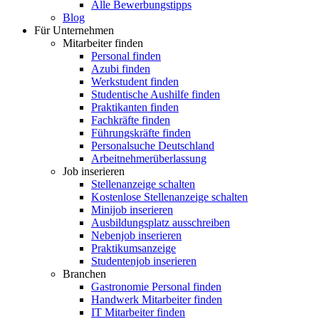
Alle Bewerbungstipps
Blog
Für Unternehmen
Mitarbeiter finden
Personal finden
Azubi finden
Werkstudent finden
Studentische Aushilfe finden
Praktikanten finden
Fachkräfte finden
Führungskräfte finden
Personalsuche Deutschland
Arbeitnehmerüberlassung
Job inserieren
Stellenanzeige schalten
Kostenlose Stellenanzeige schalten
Minijob inserieren
Ausbildungsplatz ausschreiben
Nebenjob inserieren
Praktikumsanzeige
Studentenjob inserieren
Branchen
Gastronomie Personal finden
Handwerk Mitarbeiter finden
IT Mitarbeiter finden