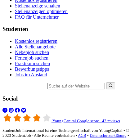
Kostenlos registrieren
Stellenanzeige schalten
Stellenanzeigen optimieren
FAQ für Unternehmer
Studenten
Kostenlos registrieren
Alle Stellenangebote
Nebenjob suchen
Ferienjob suchen
Praktikum suchen
Bewerbungstipps
Jobs im Ausland
Suche auf der Website
Social
YoungCapital Google score - 42 reviews
StudentJob International ist eine Tochtergesellschaft von YoungCapital • ©
2023 StudentJob - Alle Rechte vorbehalten •
AGB
•
Datenschutzerklärung
•