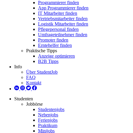
Programmierer finden
App Programmierer finden
IT Mitarbeiter finden
Vertriebsmitarbeiter finden
Logistik Mitarbeiter finden
Pflegepersonal finden
Umfrageteilnehmer finden
Promoter finden
Erntehelfer finden
Praktische Tipps
Anzeige optimieren
B2B Tipps
Info
Über StudentJob
FAQ
Kontakt
Studenten
Jobbörse
Studentenjobs
Nebenjobs
Ferienjobs
Praktikum
Minijobs