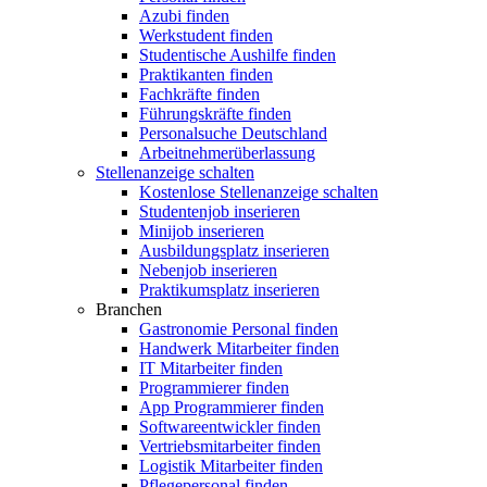
Azubi finden
Werkstudent finden
Studentische Aushilfe finden
Praktikanten finden
Fachkräfte finden
Führungskräfte finden
Personalsuche Deutschland
Arbeitnehmerüberlassung
Stellenanzeige schalten
Kostenlose Stellenanzeige schalten
Studentenjob inserieren
Minijob inserieren
Ausbildungsplatz inserieren
Nebenjob inserieren
Praktikumsplatz inserieren
Branchen
Gastronomie Personal finden
Handwerk Mitarbeiter finden
IT Mitarbeiter finden
Programmierer finden
App Programmierer finden
Softwareentwickler finden
Vertriebsmitarbeiter finden
Logistik Mitarbeiter finden
Pflegepersonal finden