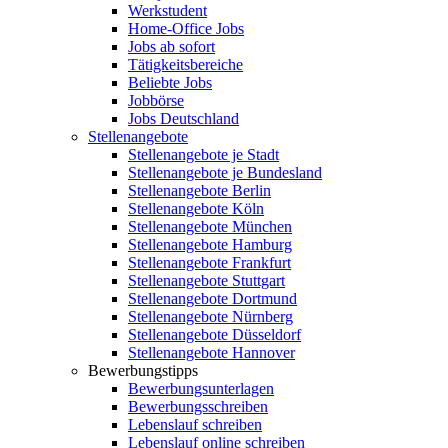
Werkstudent
Home-Office Jobs
Jobs ab sofort
Tätigkeitsbereiche
Beliebte Jobs
Jobbörse
Jobs Deutschland
Stellenangebote
Stellenangebote je Stadt
Stellenangebote je Bundesland
Stellenangebote Berlin
Stellenangebote Köln
Stellenangebote München
Stellenangebote Hamburg
Stellenangebote Frankfurt
Stellenangebote Stuttgart
Stellenangebote Dortmund
Stellenangebote Nürnberg
Stellenangebote Düsseldorf
Stellenangebote Hannover
Bewerbungstipps
Bewerbungsunterlagen
Bewerbungsschreiben
Lebenslauf schreiben
Lebenslauf online schreiben