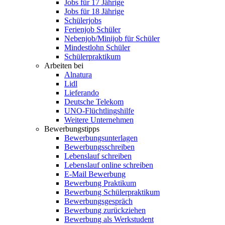
Jobs für 17 Jährige
Jobs für 18 Jährige
Schülerjobs
Ferienjob Schüler
Nebenjob/Minijob für Schüler
Mindestlohn Schüler
Schülerpraktikum
Arbeiten bei
Alnatura
Lidl
Lieferando
Deutsche Telekom
UNO-Flüchtlingshilfe
Weitere Unternehmen
Bewerbungstipps
Bewerbungsunterlagen
Bewerbungsschreiben
Lebenslauf schreiben
Lebenslauf online schreiben
E-Mail Bewerbung
Bewerbung Praktikum
Bewerbung Schülerpraktikum
Bewerbungsgespräch
Bewerbung zurückziehen
Bewerbung als Werkstudent