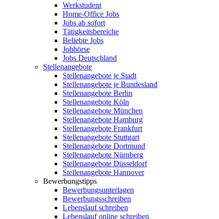
Werkstudent
Home-Office Jobs
Jobs ab sofort
Tätigkeitsbereiche
Beliebte Jobs
Jobbörse
Jobs Deutschland
Stellenangebote
Stellenangebote je Stadt
Stellenangebote je Bundesland
Stellenangebote Berlin
Stellenangebote Köln
Stellenangebote München
Stellenangebote Hamburg
Stellenangebote Frankfurt
Stellenangebote Stuttgart
Stellenangebote Dortmund
Stellenangebote Nürnberg
Stellenangebote Düsseldorf
Stellenangebote Hannover
Bewerbungstipps
Bewerbungsunterlagen
Bewerbungsschreiben
Lebenslauf schreiben
Lebenslauf online schreiben