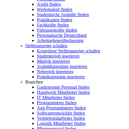
Azubi finden
Werkstudent finden
Studentische Aushilfe finden
Praktikanten finden
Fachkräfte finden
Führungskräfte finden
Personalsuche Deutschland
Arbeitnehmerüberlassung
Stellenanzeige schalten
Kostenlose Stellenanzeige schalten
Studentenjob inserieren
Minijob inserieren
Ausbildungsplatz inserieren
Nebenjob inserieren
Praktikumsplatz inserieren
Branchen
Gastronomie Personal finden
Handwerk Mitarbeiter finden
IT Mitarbeiter finden
Programmierer finden
App Programmierer finden
Softwareentwickler finden
Vertriebsmitarbeiter finden
Logistik Mitarbeiter finden
Pflegepersonal finden