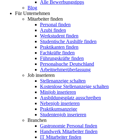
Alle Bewerbungstipps
Blog
Für Unternehmen
Mitarbeiter finden
Personal finden
Azubi finden
Werkstudent finden
Studentische Aushilfe finden
Praktikanten finden
Fachkräfte finden
Führungskräfte finden
Personalsuche Deutschland
Arbeitnehmerüberlassung
Job inserieren
Stellenanzeige schalten
Kostenlose Stellenanzeige schalten
Minijob inserieren
Ausbildungsplatz ausschreiben
Nebenjob inserieren
Praktikumsanzeige
Studentenjob inserieren
Branchen
Gastronomie Personal finden
Handwerk Mitarbeiter finden
IT Mitarbeiter finden