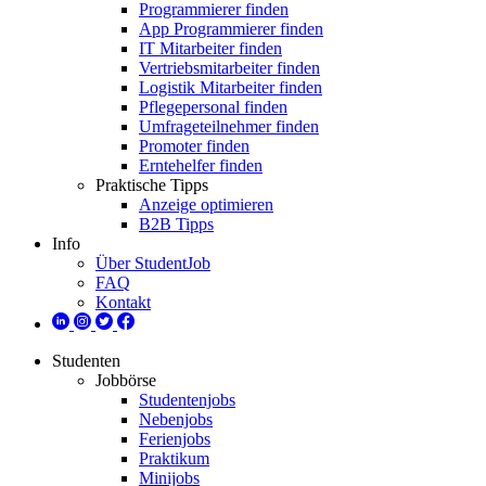
Programmierer finden
App Programmierer finden
IT Mitarbeiter finden
Vertriebsmitarbeiter finden
Logistik Mitarbeiter finden
Pflegepersonal finden
Umfrageteilnehmer finden
Promoter finden
Erntehelfer finden
Praktische Tipps
Anzeige optimieren
B2B Tipps
Info
Über StudentJob
FAQ
Kontakt
Studenten
Jobbörse
Studentenjobs
Nebenjobs
Ferienjobs
Praktikum
Minijobs