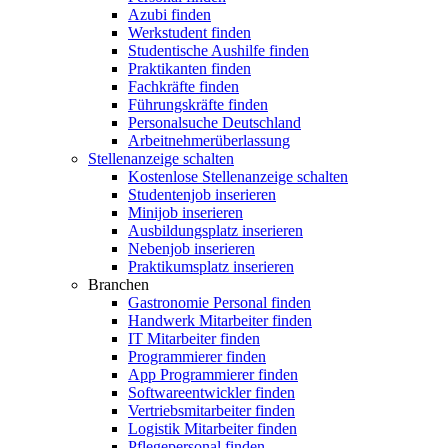
Azubi finden
Werkstudent finden
Studentische Aushilfe finden
Praktikanten finden
Fachkräfte finden
Führungskräfte finden
Personalsuche Deutschland
Arbeitnehmerüberlassung
Stellenanzeige schalten
Kostenlose Stellenanzeige schalten
Studentenjob inserieren
Minijob inserieren
Ausbildungsplatz inserieren
Nebenjob inserieren
Praktikumsplatz inserieren
Branchen
Gastronomie Personal finden
Handwerk Mitarbeiter finden
IT Mitarbeiter finden
Programmierer finden
App Programmierer finden
Softwareentwickler finden
Vertriebsmitarbeiter finden
Logistik Mitarbeiter finden
Pflegepersonal finden