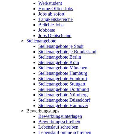
Werkstudent
Home-Office Jobs
Jobs ab sofort
Tätigkeitsbereiche
Beliebte Jobs
Jobbörse
Jobs Deutschland
Stellenangebote
Stellenangebote je Stadt
Stellenangebote je Bundesland
Stellenangebote Berlin
Stellenangebote Köln
Stellenangebote München
Stellenangebote Hamburg
Stellenangebote Frankfurt
Stellenangebote Stuttgart
Stellenangebote Dortmund
Stellenangebote Nürnberg
Stellenangebote Düsseldorf
Stellenangebote Hannover
Bewerbungstipps
Bewerbungsunterlagen
Bewerbungsschreiben
Lebenslauf schreiben
Lebenslauf online schreiben