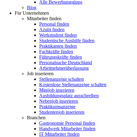
Alle Bewerbungstipps
Blog
Für Unternehmen
Mitarbeiter finden
Personal finden
Azubi finden
Werkstudent finden
Studentische Aushilfe finden
Praktikanten finden
Fachkräfte finden
Führungskräfte finden
Personalsuche Deutschland
Arbeitnehmerüberlassung
Job inserieren
Stellenanzeige schalten
Kostenlose Stellenanzeige schalten
Minijob inserieren
Ausbildungsplatz ausschreiben
Nebenjob inserieren
Praktikumsanzeige
Studentenjob inserieren
Branchen
Gastronomie Personal finden
Handwerk Mitarbeiter finden
IT Mitarbeiter finden