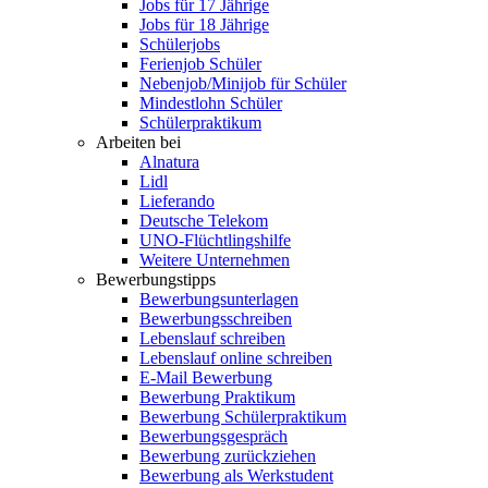
Jobs für 17 Jährige
Jobs für 18 Jährige
Schülerjobs
Ferienjob Schüler
Nebenjob/Minijob für Schüler
Mindestlohn Schüler
Schülerpraktikum
Arbeiten bei
Alnatura
Lidl
Lieferando
Deutsche Telekom
UNO-Flüchtlingshilfe
Weitere Unternehmen
Bewerbungstipps
Bewerbungsunterlagen
Bewerbungsschreiben
Lebenslauf schreiben
Lebenslauf online schreiben
E-Mail Bewerbung
Bewerbung Praktikum
Bewerbung Schülerpraktikum
Bewerbungsgespräch
Bewerbung zurückziehen
Bewerbung als Werkstudent