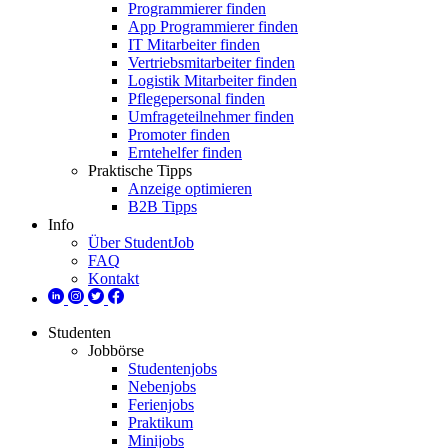
Programmierer finden
App Programmierer finden
IT Mitarbeiter finden
Vertriebsmitarbeiter finden
Logistik Mitarbeiter finden
Pflegepersonal finden
Umfrageteilnehmer finden
Promoter finden
Erntehelfer finden
Praktische Tipps
Anzeige optimieren
B2B Tipps
Info
Über StudentJob
FAQ
Kontakt
Studenten
Jobbörse
Studentenjobs
Nebenjobs
Ferienjobs
Praktikum
Minijobs