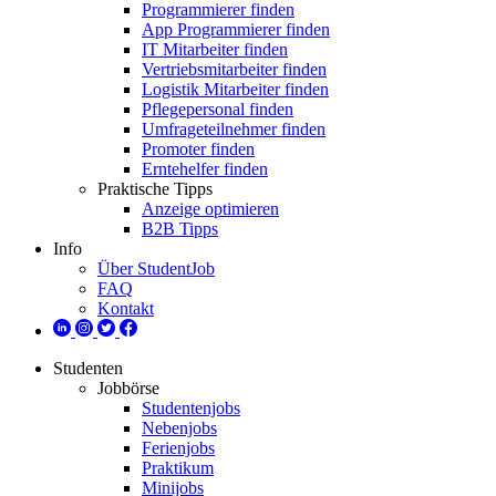
Programmierer finden
App Programmierer finden
IT Mitarbeiter finden
Vertriebsmitarbeiter finden
Logistik Mitarbeiter finden
Pflegepersonal finden
Umfrageteilnehmer finden
Promoter finden
Erntehelfer finden
Praktische Tipps
Anzeige optimieren
B2B Tipps
Info
Über StudentJob
FAQ
Kontakt
Studenten
Jobbörse
Studentenjobs
Nebenjobs
Ferienjobs
Praktikum
Minijobs