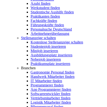
Azubi finden
Werkstudent finden
Studentische Aushilfe finden
Praktikanten finden
Fachkräfte finden
Führungskräfte finden
Personalsuche Deutschland
Arbeitnehmerüberlassung
Stellenanzeige schalten
Kostenlose Stellenanzeige schalten
Studentenjob inserieren
Minijob inserieren
Ausbildungsplatz inserieren
Nebenjob inserieren
Praktikumsplatz inserieren
Branchen
Gastronomie Personal finden
Handwerk Mitarbeiter finden
IT Mitarbeiter finden
Programmierer finden
App Programmierer finden
Softwareentwickler finden
Vertriebsmitarbeiter finden
Logistik Mitarbeiter finden
Pflegepersonal finden