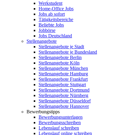
Werkstudent
Home-Office Jobs
Jobs ab sofort
Tätigkeitsbereiche
Beliebte Jobs
Jobbörse
Jobs Deutschland
Stellenangebote
Stellenangebote je Stadt
Stellenangebote je Bundesland
Stellenangebote Berlin
Stellenangebote Köln
Stellenangebote München
Stellenangebote Hamburg
Stellenangebote Frankfurt
Stellenangebote Stuttgart
Stellenangebote Dortmund
Stellenangebote Nürnberg
Stellenangebote Düsseldorf
Stellenangebote Hannover
Bewerbungstipps
Bewerbungsunterlagen
Bewerbungsschreiben
Lebenslauf schreiben
Lebenslauf online schreiben