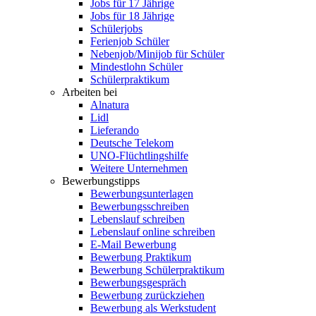
Jobs für 17 Jährige
Jobs für 18 Jährige
Schülerjobs
Ferienjob Schüler
Nebenjob/Minijob für Schüler
Mindestlohn Schüler
Schülerpraktikum
Arbeiten bei
Alnatura
Lidl
Lieferando
Deutsche Telekom
UNO-Flüchtlingshilfe
Weitere Unternehmen
Bewerbungstipps
Bewerbungsunterlagen
Bewerbungsschreiben
Lebenslauf schreiben
Lebenslauf online schreiben
E-Mail Bewerbung
Bewerbung Praktikum
Bewerbung Schülerpraktikum
Bewerbungsgespräch
Bewerbung zurückziehen
Bewerbung als Werkstudent