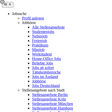
Jobsuche
Profil anlegen
Jobbörse
Alle Stellenangebote
Studentenjobs
Nebenjob
Ferienjob
Praktikum
Minijob
Werkstudent
Home-Office Jobs
Beliebte Jobs
Jobs ab sofort
Tätigkeitsbereiche
Jobs im Ausland
Jobbörse
Jobs Deutschland
Stellenangebote nach Stadt
Stellenangebote Berlin
Stellenangebote Köln
Stellenangebote München
Stellenangebote Hamburg