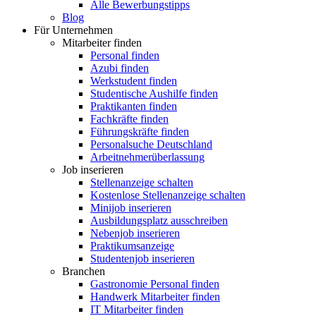
Alle Bewerbungstipps
Blog
Für Unternehmen
Mitarbeiter finden
Personal finden
Azubi finden
Werkstudent finden
Studentische Aushilfe finden
Praktikanten finden
Fachkräfte finden
Führungskräfte finden
Personalsuche Deutschland
Arbeitnehmerüberlassung
Job inserieren
Stellenanzeige schalten
Kostenlose Stellenanzeige schalten
Minijob inserieren
Ausbildungsplatz ausschreiben
Nebenjob inserieren
Praktikumsanzeige
Studentenjob inserieren
Branchen
Gastronomie Personal finden
Handwerk Mitarbeiter finden
IT Mitarbeiter finden