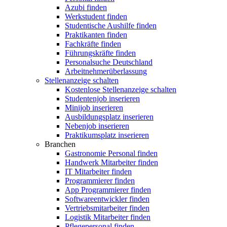
Azubi finden
Werkstudent finden
Studentische Aushilfe finden
Praktikanten finden
Fachkräfte finden
Führungskräfte finden
Personalsuche Deutschland
Arbeitnehmerüberlassung
Stellenanzeige schalten
Kostenlose Stellenanzeige schalten
Studentenjob inserieren
Minijob inserieren
Ausbildungsplatz inserieren
Nebenjob inserieren
Praktikumsplatz inserieren
Branchen
Gastronomie Personal finden
Handwerk Mitarbeiter finden
IT Mitarbeiter finden
Programmierer finden
App Programmierer finden
Softwareentwickler finden
Vertriebsmitarbeiter finden
Logistik Mitarbeiter finden
Pflegepersonal finden