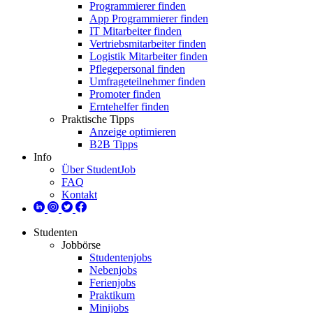
Programmierer finden
App Programmierer finden
IT Mitarbeiter finden
Vertriebsmitarbeiter finden
Logistik Mitarbeiter finden
Pflegepersonal finden
Umfrageteilnehmer finden
Promoter finden
Erntehelfer finden
Praktische Tipps
Anzeige optimieren
B2B Tipps
Info
Über StudentJob
FAQ
Kontakt
Studenten
Jobbörse
Studentenjobs
Nebenjobs
Ferienjobs
Praktikum
Minijobs