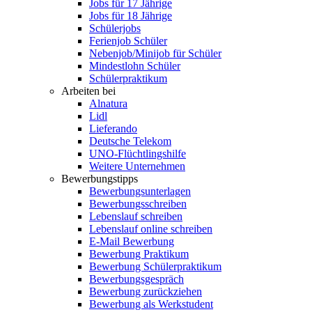
Jobs für 17 Jährige
Jobs für 18 Jährige
Schülerjobs
Ferienjob Schüler
Nebenjob/Minijob für Schüler
Mindestlohn Schüler
Schülerpraktikum
Arbeiten bei
Alnatura
Lidl
Lieferando
Deutsche Telekom
UNO-Flüchtlingshilfe
Weitere Unternehmen
Bewerbungstipps
Bewerbungsunterlagen
Bewerbungsschreiben
Lebenslauf schreiben
Lebenslauf online schreiben
E-Mail Bewerbung
Bewerbung Praktikum
Bewerbung Schülerpraktikum
Bewerbungsgespräch
Bewerbung zurückziehen
Bewerbung als Werkstudent