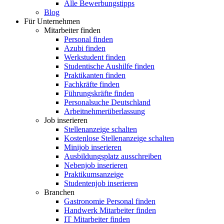
Alle Bewerbungstipps
Blog
Für Unternehmen
Mitarbeiter finden
Personal finden
Azubi finden
Werkstudent finden
Studentische Aushilfe finden
Praktikanten finden
Fachkräfte finden
Führungskräfte finden
Personalsuche Deutschland
Arbeitnehmerüberlassung
Job inserieren
Stellenanzeige schalten
Kostenlose Stellenanzeige schalten
Minijob inserieren
Ausbildungsplatz ausschreiben
Nebenjob inserieren
Praktikumsanzeige
Studentenjob inserieren
Branchen
Gastronomie Personal finden
Handwerk Mitarbeiter finden
IT Mitarbeiter finden