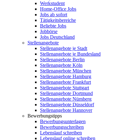
Werkstudent
Home-Office Jobs
Jobs ab sofort
Tätigkeitsbereiche
Beliebte Jobs
Jobbörse
Jobs Deutschland
Stellenangebote
Stellenangebote je Stadt
Stellenangebote je Bundesland
Stellenangebote Berlin
Stellenangebote Köln
Stellenangebote München
Stellenangebote Hamburg
Stellenangebote Frankfurt
Stellenangebote Stuttgart
Stellenangebote Dortmund
Stellenangebote Nürnberg
Stellenangebote Düsseldorf
Stellenangebote Hannover
Bewerbungstipps
Bewerbungsunterlagen
Bewerbungsschreiben
Lebenslauf schreiben
Lebenslauf online schreiben