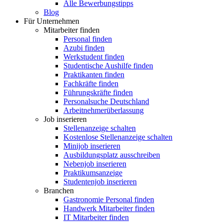
Alle Bewerbungstipps
Blog
Für Unternehmen
Mitarbeiter finden
Personal finden
Azubi finden
Werkstudent finden
Studentische Aushilfe finden
Praktikanten finden
Fachkräfte finden
Führungskräfte finden
Personalsuche Deutschland
Arbeitnehmerüberlassung
Job inserieren
Stellenanzeige schalten
Kostenlose Stellenanzeige schalten
Minijob inserieren
Ausbildungsplatz ausschreiben
Nebenjob inserieren
Praktikumsanzeige
Studentenjob inserieren
Branchen
Gastronomie Personal finden
Handwerk Mitarbeiter finden
IT Mitarbeiter finden