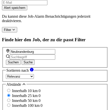
If
you
Alert speichern
are
a
Du kannst diese Job-Alarm Benachrichtigungen jederzeit
human,
deaktivieren.
ignore
this
Filter
field
Finde hier den Job, der zu dir passt
Filter
Suchen
Suche
Sortieren nach
Abstände
Innerhalb 10 km
0
Innerhalb 25 km
0
Innerhalb 50 km
0
Innerhalb 100 km
0