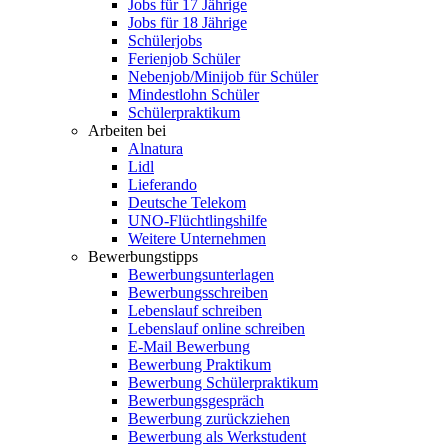
Jobs für 17 Jährige
Jobs für 18 Jährige
Schülerjobs
Ferienjob Schüler
Nebenjob/Minijob für Schüler
Mindestlohn Schüler
Schülerpraktikum
Arbeiten bei
Alnatura
Lidl
Lieferando
Deutsche Telekom
UNO-Flüchtlingshilfe
Weitere Unternehmen
Bewerbungstipps
Bewerbungsunterlagen
Bewerbungsschreiben
Lebenslauf schreiben
Lebenslauf online schreiben
E-Mail Bewerbung
Bewerbung Praktikum
Bewerbung Schülerpraktikum
Bewerbungsgespräch
Bewerbung zurückziehen
Bewerbung als Werkstudent