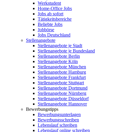
Werkstudent
Home-Office Jobs
Jobs ab sofort
Tätigkeitsbereiche
Beliebte Jobs
Jobbörse
Jobs Deutschland
Stellenangebote
Stellenangebote je Stadt
Stellenangebote je Bundesland
Stellenangebote Berlin
Stellenangebote Köln
Stellenangebote München
Stellenangebote Hamburg
Stellenangebote Frankfurt
Stellenangebote Stuttgart
Stellenangebote Dortmund
Stellenangebote Nürnberg
Stellenangebote Düsseldorf
Stellenangebote Hannover
Bewerbungstipps
Bewerbungsunterlagen
Bewerbungsschreiben
Lebenslauf schreiben
Lebenslauf online schreiben