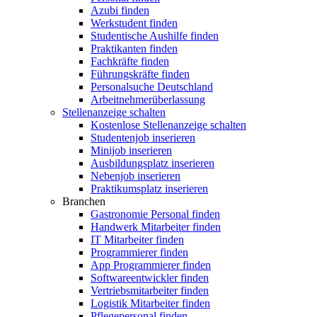
Azubi finden
Werkstudent finden
Studentische Aushilfe finden
Praktikanten finden
Fachkräfte finden
Führungskräfte finden
Personalsuche Deutschland
Arbeitnehmerüberlassung
Stellenanzeige schalten
Kostenlose Stellenanzeige schalten
Studentenjob inserieren
Minijob inserieren
Ausbildungsplatz inserieren
Nebenjob inserieren
Praktikumsplatz inserieren
Branchen
Gastronomie Personal finden
Handwerk Mitarbeiter finden
IT Mitarbeiter finden
Programmierer finden
App Programmierer finden
Softwareentwickler finden
Vertriebsmitarbeiter finden
Logistik Mitarbeiter finden
Pflegepersonal finden