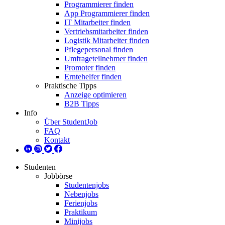
Programmierer finden
App Programmierer finden
IT Mitarbeiter finden
Vertriebsmitarbeiter finden
Logistik Mitarbeiter finden
Pflegepersonal finden
Umfrageteilnehmer finden
Promoter finden
Erntehelfer finden
Praktische Tipps
Anzeige optimieren
B2B Tipps
Info
Über StudentJob
FAQ
Kontakt
Studenten
Jobbörse
Studentenjobs
Nebenjobs
Ferienjobs
Praktikum
Minijobs