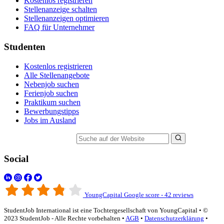
Kostenlos registrieren
Stellenanzeige schalten
Stellenanzeigen optimieren
FAQ für Unternehmer
Studenten
Kostenlos registrieren
Alle Stellenangebote
Nebenjob suchen
Ferienjob suchen
Praktikum suchen
Bewerbungstipps
Jobs im Ausland
Suche auf der Website
Social
YoungCapital Google score - 42 reviews
StudentJob International ist eine Tochtergesellschaft von YoungCapital • ©
2023 StudentJob - Alle Rechte vorbehalten •
AGB
•
Datenschutzerklärung
•