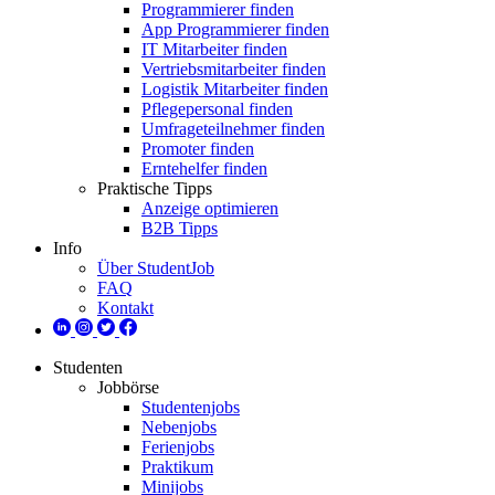
Programmierer finden
App Programmierer finden
IT Mitarbeiter finden
Vertriebsmitarbeiter finden
Logistik Mitarbeiter finden
Pflegepersonal finden
Umfrageteilnehmer finden
Promoter finden
Erntehelfer finden
Praktische Tipps
Anzeige optimieren
B2B Tipps
Info
Über StudentJob
FAQ
Kontakt
Studenten
Jobbörse
Studentenjobs
Nebenjobs
Ferienjobs
Praktikum
Minijobs