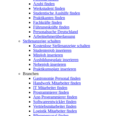
Azubi finden
Werkstudent finden
Studentische Aushilfe finden
Praktikanten finden
Fachkräfte finden
Führungskräfte finden
Personalsuche Deutschland
Arbeitnehmerüberlassung
Stellenanzeige schalten
Kostenlose Stellenanzeige schalten
Studentenjob inserieren
Minijob inserieren
Ausbildungsplatz inserieren
Nebenjob inserieren
Praktikumsplatz inserieren
Branchen
Gastronomie Personal finden
Handwerk Mitarbeiter finden
IT Mitarbeiter finden
Programmierer finden
App Programmierer finden
Softwareentwickler finden
Vertriebsmitarbeiter finden
Logistik Mitarbeiter finden
Pflegepersonal finden