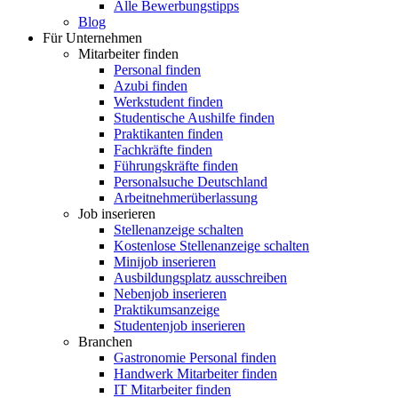
Alle Bewerbungstipps
Blog
Für Unternehmen
Mitarbeiter finden
Personal finden
Azubi finden
Werkstudent finden
Studentische Aushilfe finden
Praktikanten finden
Fachkräfte finden
Führungskräfte finden
Personalsuche Deutschland
Arbeitnehmerüberlassung
Job inserieren
Stellenanzeige schalten
Kostenlose Stellenanzeige schalten
Minijob inserieren
Ausbildungsplatz ausschreiben
Nebenjob inserieren
Praktikumsanzeige
Studentenjob inserieren
Branchen
Gastronomie Personal finden
Handwerk Mitarbeiter finden
IT Mitarbeiter finden