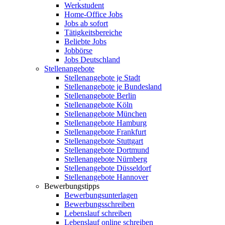
Werkstudent
Home-Office Jobs
Jobs ab sofort
Tätigkeitsbereiche
Beliebte Jobs
Jobbörse
Jobs Deutschland
Stellenangebote
Stellenangebote je Stadt
Stellenangebote je Bundesland
Stellenangebote Berlin
Stellenangebote Köln
Stellenangebote München
Stellenangebote Hamburg
Stellenangebote Frankfurt
Stellenangebote Stuttgart
Stellenangebote Dortmund
Stellenangebote Nürnberg
Stellenangebote Düsseldorf
Stellenangebote Hannover
Bewerbungstipps
Bewerbungsunterlagen
Bewerbungsschreiben
Lebenslauf schreiben
Lebenslauf online schreiben