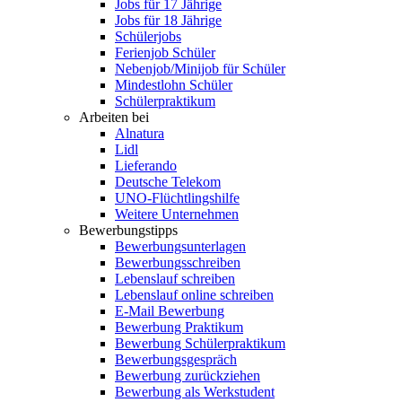
Jobs für 17 Jährige
Jobs für 18 Jährige
Schülerjobs
Ferienjob Schüler
Nebenjob/Minijob für Schüler
Mindestlohn Schüler
Schülerpraktikum
Arbeiten bei
Alnatura
Lidl
Lieferando
Deutsche Telekom
UNO-Flüchtlingshilfe
Weitere Unternehmen
Bewerbungstipps
Bewerbungsunterlagen
Bewerbungsschreiben
Lebenslauf schreiben
Lebenslauf online schreiben
E-Mail Bewerbung
Bewerbung Praktikum
Bewerbung Schülerpraktikum
Bewerbungsgespräch
Bewerbung zurückziehen
Bewerbung als Werkstudent