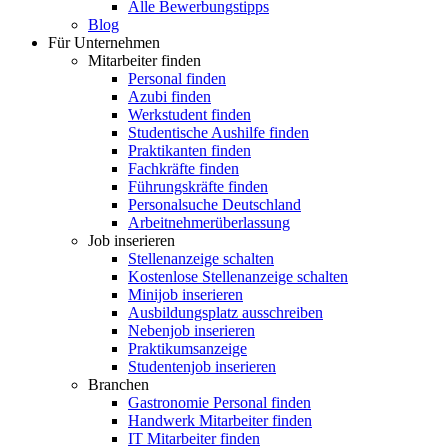
Alle Bewerbungstipps
Blog
Für Unternehmen
Mitarbeiter finden
Personal finden
Azubi finden
Werkstudent finden
Studentische Aushilfe finden
Praktikanten finden
Fachkräfte finden
Führungskräfte finden
Personalsuche Deutschland
Arbeitnehmerüberlassung
Job inserieren
Stellenanzeige schalten
Kostenlose Stellenanzeige schalten
Minijob inserieren
Ausbildungsplatz ausschreiben
Nebenjob inserieren
Praktikumsanzeige
Studentenjob inserieren
Branchen
Gastronomie Personal finden
Handwerk Mitarbeiter finden
IT Mitarbeiter finden