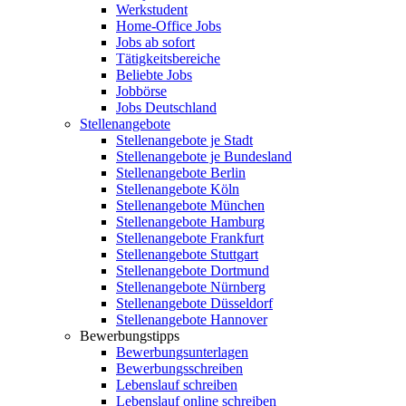
Werkstudent
Home-Office Jobs
Jobs ab sofort
Tätigkeitsbereiche
Beliebte Jobs
Jobbörse
Jobs Deutschland
Stellenangebote
Stellenangebote je Stadt
Stellenangebote je Bundesland
Stellenangebote Berlin
Stellenangebote Köln
Stellenangebote München
Stellenangebote Hamburg
Stellenangebote Frankfurt
Stellenangebote Stuttgart
Stellenangebote Dortmund
Stellenangebote Nürnberg
Stellenangebote Düsseldorf
Stellenangebote Hannover
Bewerbungstipps
Bewerbungsunterlagen
Bewerbungsschreiben
Lebenslauf schreiben
Lebenslauf online schreiben