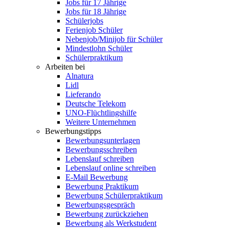
Jobs für 17 Jährige
Jobs für 18 Jährige
Schülerjobs
Ferienjob Schüler
Nebenjob/Minijob für Schüler
Mindestlohn Schüler
Schülerpraktikum
Arbeiten bei
Alnatura
Lidl
Lieferando
Deutsche Telekom
UNO-Flüchtlingshilfe
Weitere Unternehmen
Bewerbungstipps
Bewerbungsunterlagen
Bewerbungsschreiben
Lebenslauf schreiben
Lebenslauf online schreiben
E-Mail Bewerbung
Bewerbung Praktikum
Bewerbung Schülerpraktikum
Bewerbungsgespräch
Bewerbung zurückziehen
Bewerbung als Werkstudent