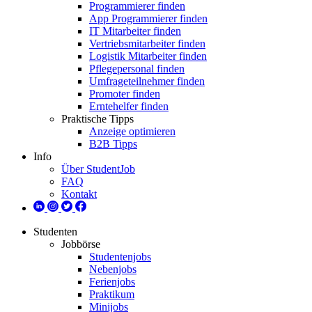
Programmierer finden
App Programmierer finden
IT Mitarbeiter finden
Vertriebsmitarbeiter finden
Logistik Mitarbeiter finden
Pflegepersonal finden
Umfrageteilnehmer finden
Promoter finden
Erntehelfer finden
Praktische Tipps
Anzeige optimieren
B2B Tipps
Info
Über StudentJob
FAQ
Kontakt
Studenten
Jobbörse
Studentenjobs
Nebenjobs
Ferienjobs
Praktikum
Minijobs