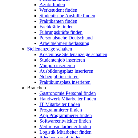
Azubi finden
Werkstudent finden
Studentische Aushilfe finden
Praktikanten finden
Fachkräfte finden
Führungskräfte finden
Personalsuche Deutschland
Arbeitnehmerüberlassung
Stellenanzeige schalten
Kostenlose Stellenanzeige schalten
Studentenjob inserieren
Minijob inserieren
Ausbildungsplatz inserieren
Nebenjob inserieren
Praktikumsplatz inserieren
Branchen
Gastronomie Personal finden
Handwerk Mitarbeiter finden
IT Mitarbeiter finden
Programmierer finden
App Programmierer finden
Softwareentwickler finden
Vertriebsmitarbeiter finden
Logistik Mitarbeiter finden
Pflegepersonal finden