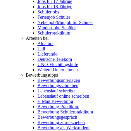
Jobs für 17 Jährige
Jobs für 18 Jährige
Schülerjobs
Ferienjob Schüler
Nebenjob/Minijob für Schüler
Mindestlohn Schüler
Schülerpraktikum
Arbeiten bei
Alnatura
Lidl
Lieferando
Deutsche Telekom
UNO-Flüchtlingshilfe
Weitere Unternehmen
Bewerbungstipps
Bewerbungsunterlagen
Bewerbungsschreiben
Lebenslauf schreiben
Lebenslauf online schreiben
E-Mail Bewerbung
Bewerbung Praktikum
Bewerbung Schülerpraktikum
Bewerbungsgespräch
Bewerbung zurückziehen
Bewerbung als Werkstudent