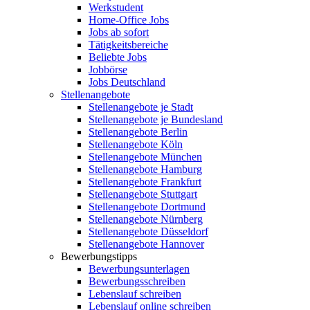
Werkstudent
Home-Office Jobs
Jobs ab sofort
Tätigkeitsbereiche
Beliebte Jobs
Jobbörse
Jobs Deutschland
Stellenangebote
Stellenangebote je Stadt
Stellenangebote je Bundesland
Stellenangebote Berlin
Stellenangebote Köln
Stellenangebote München
Stellenangebote Hamburg
Stellenangebote Frankfurt
Stellenangebote Stuttgart
Stellenangebote Dortmund
Stellenangebote Nürnberg
Stellenangebote Düsseldorf
Stellenangebote Hannover
Bewerbungstipps
Bewerbungsunterlagen
Bewerbungsschreiben
Lebenslauf schreiben
Lebenslauf online schreiben