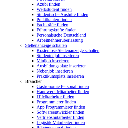
Azubi finden
Werkstudent finden
Studentische Aushilfe finden
Praktikanten finden
Fachkräfte finden
Führungskräfte finden
Personalsuche Deutschland
Arbeitnehmerüberlassung
Stellenanzeige schalten
Kostenlose Stellenanzeige schalten
Studentenjob inserieren
Minijob inserieren
Ausbildungsplatz inserieren
Nebenjob inserieren
Praktikumsplatz inserieren
Branchen
Gastronomie Personal finden
Handwerk Mitarbeiter finden
IT Mitarbeiter finden
Programmierer finden
App Programmierer finden
Softwareentwickler finden
Vertriebsmitarbeiter finden
Logistik Mitarbeiter finden
Pflegepersonal finden