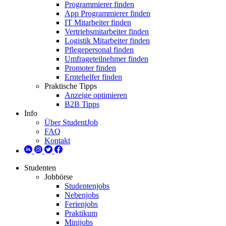
Programmierer finden
App Programmierer finden
IT Mitarbeiter finden
Vertriebsmitarbeiter finden
Logistik Mitarbeiter finden
Pflegepersonal finden
Umfrageteilnehmer finden
Promoter finden
Erntehelfer finden
Praktische Tipps
Anzeige optimieren
B2B Tipps
Info
Über StudentJob
FAQ
Kontakt
Studenten
Jobbörse
Studentenjobs
Nebenjobs
Ferienjobs
Praktikum
Minijobs