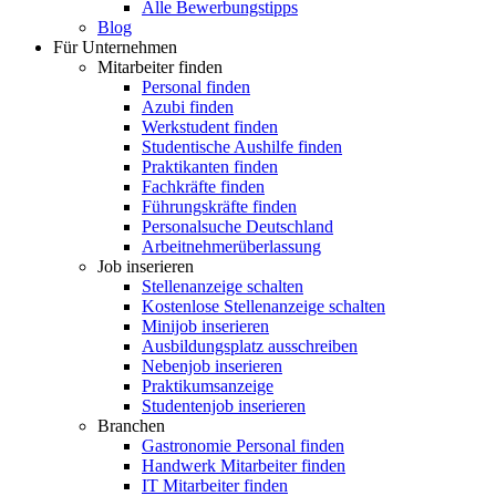
Alle Bewerbungstipps
Blog
Für Unternehmen
Mitarbeiter finden
Personal finden
Azubi finden
Werkstudent finden
Studentische Aushilfe finden
Praktikanten finden
Fachkräfte finden
Führungskräfte finden
Personalsuche Deutschland
Arbeitnehmerüberlassung
Job inserieren
Stellenanzeige schalten
Kostenlose Stellenanzeige schalten
Minijob inserieren
Ausbildungsplatz ausschreiben
Nebenjob inserieren
Praktikumsanzeige
Studentenjob inserieren
Branchen
Gastronomie Personal finden
Handwerk Mitarbeiter finden
IT Mitarbeiter finden