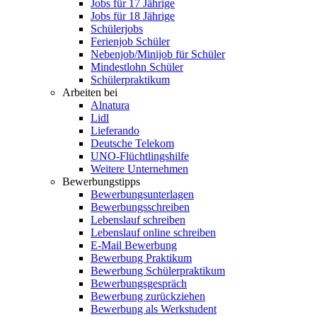
Jobs für 17 Jährige
Jobs für 18 Jährige
Schülerjobs
Ferienjob Schüler
Nebenjob/Minijob für Schüler
Mindestlohn Schüler
Schülerpraktikum
Arbeiten bei
Alnatura
Lidl
Lieferando
Deutsche Telekom
UNO-Flüchtlingshilfe
Weitere Unternehmen
Bewerbungstipps
Bewerbungsunterlagen
Bewerbungsschreiben
Lebenslauf schreiben
Lebenslauf online schreiben
E-Mail Bewerbung
Bewerbung Praktikum
Bewerbung Schülerpraktikum
Bewerbungsgespräch
Bewerbung zurückziehen
Bewerbung als Werkstudent