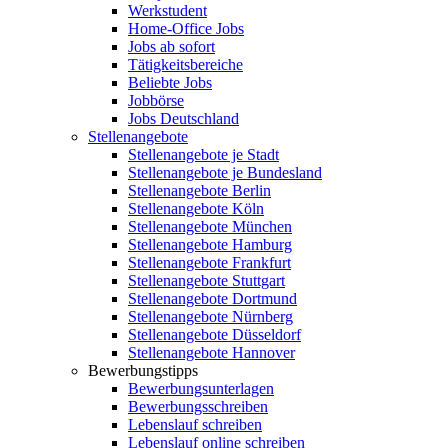
Werkstudent
Home-Office Jobs
Jobs ab sofort
Tätigkeitsbereiche
Beliebte Jobs
Jobbörse
Jobs Deutschland
Stellenangebote
Stellenangebote je Stadt
Stellenangebote je Bundesland
Stellenangebote Berlin
Stellenangebote Köln
Stellenangebote München
Stellenangebote Hamburg
Stellenangebote Frankfurt
Stellenangebote Stuttgart
Stellenangebote Dortmund
Stellenangebote Nürnberg
Stellenangebote Düsseldorf
Stellenangebote Hannover
Bewerbungstipps
Bewerbungsunterlagen
Bewerbungsschreiben
Lebenslauf schreiben
Lebenslauf online schreiben