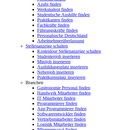
Azubi finden
Werkstudent finden
Studentische Aushilfe finden
Praktikanten finden
Fachkräfte finden
Führungskräfte finden
Personalsuche Deutschland
Arbeitnehmerüberlassung
Stellenanzeige schalten
Kostenlose Stellenanzeige schalten
Studentenjob inserieren
Minijob inserieren
Ausbildungsplatz inserieren
Nebenjob inserieren
Praktikumsplatz inserieren
Branchen
Gastronomie Personal finden
Handwerk Mitarbeiter finden
IT Mitarbeiter finden
Programmierer finden
App Programmierer finden
Softwareentwickler finden
Vertriebsmitarbeiter finden
Logistik Mitarbeiter finden
Pflegepersonal finden