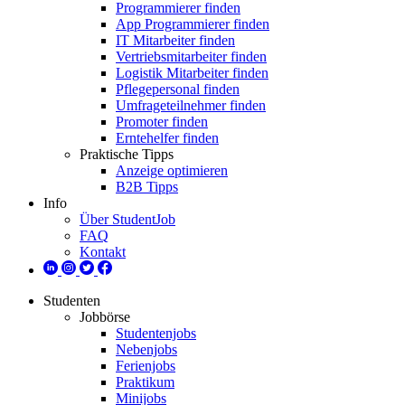
Programmierer finden
App Programmierer finden
IT Mitarbeiter finden
Vertriebsmitarbeiter finden
Logistik Mitarbeiter finden
Pflegepersonal finden
Umfrageteilnehmer finden
Promoter finden
Erntehelfer finden
Praktische Tipps
Anzeige optimieren
B2B Tipps
Info
Über StudentJob
FAQ
Kontakt
Studenten
Jobbörse
Studentenjobs
Nebenjobs
Ferienjobs
Praktikum
Minijobs