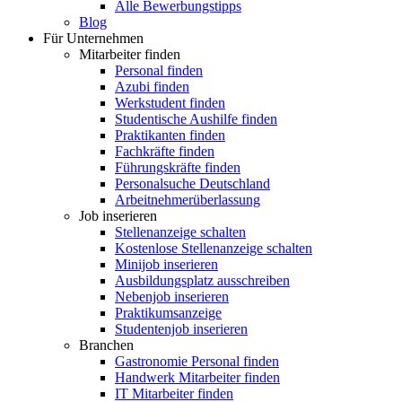
Alle Bewerbungstipps
Blog
Für Unternehmen
Mitarbeiter finden
Personal finden
Azubi finden
Werkstudent finden
Studentische Aushilfe finden
Praktikanten finden
Fachkräfte finden
Führungskräfte finden
Personalsuche Deutschland
Arbeitnehmerüberlassung
Job inserieren
Stellenanzeige schalten
Kostenlose Stellenanzeige schalten
Minijob inserieren
Ausbildungsplatz ausschreiben
Nebenjob inserieren
Praktikumsanzeige
Studentenjob inserieren
Branchen
Gastronomie Personal finden
Handwerk Mitarbeiter finden
IT Mitarbeiter finden