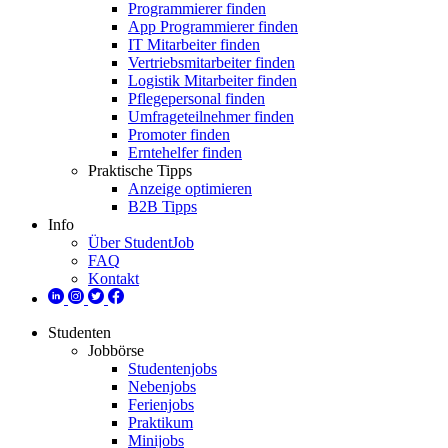
Programmierer finden
App Programmierer finden
IT Mitarbeiter finden
Vertriebsmitarbeiter finden
Logistik Mitarbeiter finden
Pflegepersonal finden
Umfrageteilnehmer finden
Promoter finden
Erntehelfer finden
Praktische Tipps
Anzeige optimieren
B2B Tipps
Info
Über StudentJob
FAQ
Kontakt
Studenten
Jobbörse
Studentenjobs
Nebenjobs
Ferienjobs
Praktikum
Minijobs