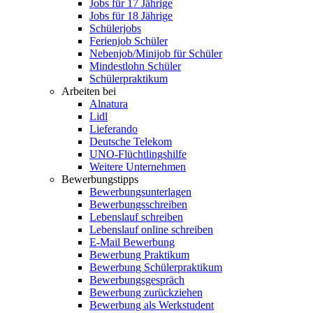
Jobs für 17 Jährige
Jobs für 18 Jährige
Schülerjobs
Ferienjob Schüler
Nebenjob/Minijob für Schüler
Mindestlohn Schüler
Schülerpraktikum
Arbeiten bei
Alnatura
Lidl
Lieferando
Deutsche Telekom
UNO-Flüchtlingshilfe
Weitere Unternehmen
Bewerbungstipps
Bewerbungsunterlagen
Bewerbungsschreiben
Lebenslauf schreiben
Lebenslauf online schreiben
E-Mail Bewerbung
Bewerbung Praktikum
Bewerbung Schülerpraktikum
Bewerbungsgespräch
Bewerbung zurückziehen
Bewerbung als Werkstudent