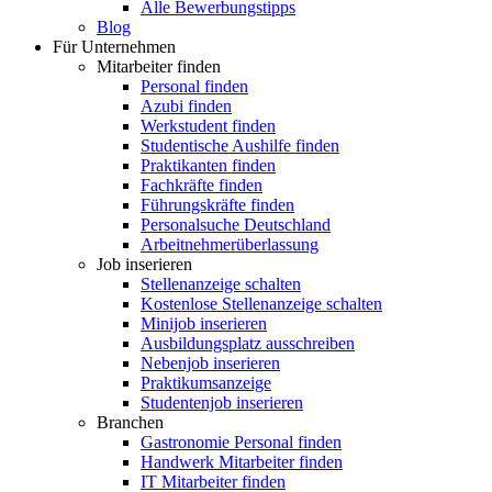
Alle Bewerbungstipps
Blog
Für Unternehmen
Mitarbeiter finden
Personal finden
Azubi finden
Werkstudent finden
Studentische Aushilfe finden
Praktikanten finden
Fachkräfte finden
Führungskräfte finden
Personalsuche Deutschland
Arbeitnehmerüberlassung
Job inserieren
Stellenanzeige schalten
Kostenlose Stellenanzeige schalten
Minijob inserieren
Ausbildungsplatz ausschreiben
Nebenjob inserieren
Praktikumsanzeige
Studentenjob inserieren
Branchen
Gastronomie Personal finden
Handwerk Mitarbeiter finden
IT Mitarbeiter finden