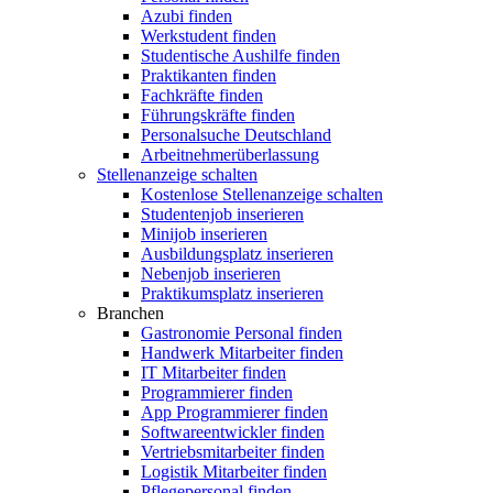
Azubi finden
Werkstudent finden
Studentische Aushilfe finden
Praktikanten finden
Fachkräfte finden
Führungskräfte finden
Personalsuche Deutschland
Arbeitnehmerüberlassung
Stellenanzeige schalten
Kostenlose Stellenanzeige schalten
Studentenjob inserieren
Minijob inserieren
Ausbildungsplatz inserieren
Nebenjob inserieren
Praktikumsplatz inserieren
Branchen
Gastronomie Personal finden
Handwerk Mitarbeiter finden
IT Mitarbeiter finden
Programmierer finden
App Programmierer finden
Softwareentwickler finden
Vertriebsmitarbeiter finden
Logistik Mitarbeiter finden
Pflegepersonal finden