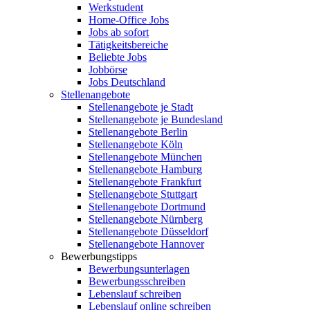
Werkstudent
Home-Office Jobs
Jobs ab sofort
Tätigkeitsbereiche
Beliebte Jobs
Jobbörse
Jobs Deutschland
Stellenangebote
Stellenangebote je Stadt
Stellenangebote je Bundesland
Stellenangebote Berlin
Stellenangebote Köln
Stellenangebote München
Stellenangebote Hamburg
Stellenangebote Frankfurt
Stellenangebote Stuttgart
Stellenangebote Dortmund
Stellenangebote Nürnberg
Stellenangebote Düsseldorf
Stellenangebote Hannover
Bewerbungstipps
Bewerbungsunterlagen
Bewerbungsschreiben
Lebenslauf schreiben
Lebenslauf online schreiben