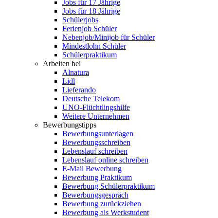
Jobs für 17 Jährige
Jobs für 18 Jährige
Schülerjobs
Ferienjob Schüler
Nebenjob/Minijob für Schüler
Mindestlohn Schüler
Schülerpraktikum
Arbeiten bei
Alnatura
Lidl
Lieferando
Deutsche Telekom
UNO-Flüchtlingshilfe
Weitere Unternehmen
Bewerbungstipps
Bewerbungsunterlagen
Bewerbungsschreiben
Lebenslauf schreiben
Lebenslauf online schreiben
E-Mail Bewerbung
Bewerbung Praktikum
Bewerbung Schülerpraktikum
Bewerbungsgespräch
Bewerbung zurückziehen
Bewerbung als Werkstudent