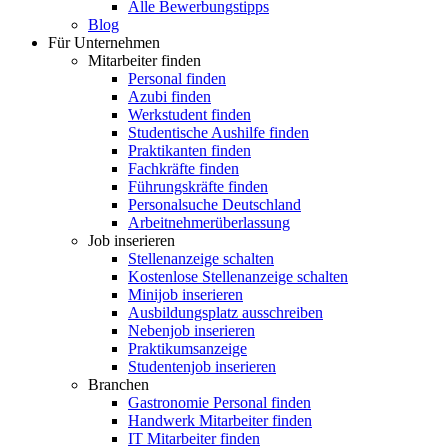
Alle Bewerbungstipps
Blog
Für Unternehmen
Mitarbeiter finden
Personal finden
Azubi finden
Werkstudent finden
Studentische Aushilfe finden
Praktikanten finden
Fachkräfte finden
Führungskräfte finden
Personalsuche Deutschland
Arbeitnehmerüberlassung
Job inserieren
Stellenanzeige schalten
Kostenlose Stellenanzeige schalten
Minijob inserieren
Ausbildungsplatz ausschreiben
Nebenjob inserieren
Praktikumsanzeige
Studentenjob inserieren
Branchen
Gastronomie Personal finden
Handwerk Mitarbeiter finden
IT Mitarbeiter finden