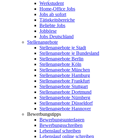
Werkstudent
Home-Office Jobs
Jobs ab sofort
Tätigkeitsbereiche
Beliebte Jobs
Jobbörse
Jobs Deutschland
Stellenangebote
Stellenangebote je Stadt
Stellenangebote je Bundesland
Stellenangebote Berlin
Stellenangebote Köln
Stellenangebote München
Stellenangebote Hamburg
Stellenangebote Frankfurt
Stellenangebote Stuttgart
Stellenangebote Dortmund
Stellenangebote Nürnberg
Stellenangebote Düsseldorf
Stellenangebote Hannover
Bewerbungstipps
Bewerbungsunterlagen
Bewerbungsschreiben
Lebenslauf schreiben
Lebenslauf online schreiben