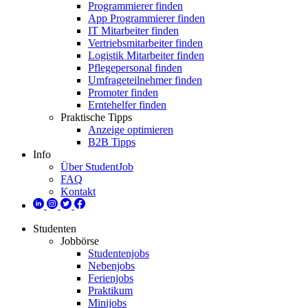
Programmierer finden
App Programmierer finden
IT Mitarbeiter finden
Vertriebsmitarbeiter finden
Logistik Mitarbeiter finden
Pflegepersonal finden
Umfrageteilnehmer finden
Promoter finden
Erntehelfer finden
Praktische Tipps
Anzeige optimieren
B2B Tipps
Info
Über StudentJob
FAQ
Kontakt
Studenten
Jobbörse
Studentenjobs
Nebenjobs
Ferienjobs
Praktikum
Minijobs