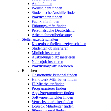
Azubi finden
Werkstudent finden
Studentische Aushilfe finden
Praktikanten finden
Fachkräfte finden
Führungskräfte finden
Personalsuche Deutschland
Arbeitnehmerüberlassung
Stellenanzeige schalten
Kostenlose Stellenanzeige schalten
Studentenjob inserieren
Minijob inserieren
Ausbildungsplatz inserieren
Nebenjob inserieren
Praktikumsplatz inserieren
Branchen
Gastronomie Personal finden
Handwerk Mitarbeiter finden
IT Mitarbeiter finden
Programmierer finden
App Programmierer finden
Softwareentwickler finden
Vertriebsmitarbeiter finden
Logistik Mitarbeiter finden
Pflegepersonal finden