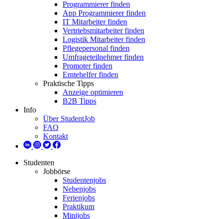
Programmierer finden
App Programmierer finden
IT Mitarbeiter finden
Vertriebsmitarbeiter finden
Logistik Mitarbeiter finden
Pflegepersonal finden
Umfrageteilnehmer finden
Promoter finden
Erntehelfer finden
Praktische Tipps
Anzeige optimieren
B2B Tipps
Info
Über StudentJob
FAQ
Kontakt
Studenten
Jobbörse
Studentenjobs
Nebenjobs
Ferienjobs
Praktikum
Minijobs