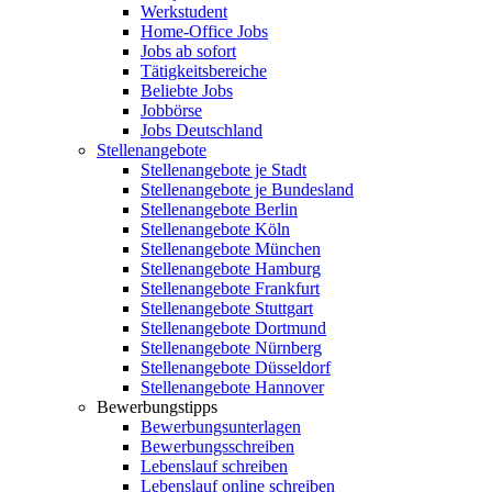
Werkstudent
Home-Office Jobs
Jobs ab sofort
Tätigkeitsbereiche
Beliebte Jobs
Jobbörse
Jobs Deutschland
Stellenangebote
Stellenangebote je Stadt
Stellenangebote je Bundesland
Stellenangebote Berlin
Stellenangebote Köln
Stellenangebote München
Stellenangebote Hamburg
Stellenangebote Frankfurt
Stellenangebote Stuttgart
Stellenangebote Dortmund
Stellenangebote Nürnberg
Stellenangebote Düsseldorf
Stellenangebote Hannover
Bewerbungstipps
Bewerbungsunterlagen
Bewerbungsschreiben
Lebenslauf schreiben
Lebenslauf online schreiben