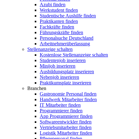
Azubi finden
Werkstudent finden
Studentische Aushilfe finden
Praktikanten finden
Fachkräfte finden
Führungskräfte finden
Personalsuche Deutschland
Arbeitnehmerüberlassung
Stellenanzeige schalten
Kostenlose Stellenanzeige schalten
Studentenjob inserieren
Minijob inserieren
Ausbildungsplatz inserieren
Nebenjob inserieren
Praktikumsplatz inserieren
Branchen
Gastronomie Personal finden
Handwerk Mitarbeiter finden
IT Mitarbeiter finden
Programmierer finden
App Programmierer finden
Softwareentwickler finden
Vertriebsmitarbeiter finden
Logistik Mitarbeiter finden
Pflegepersonal finden