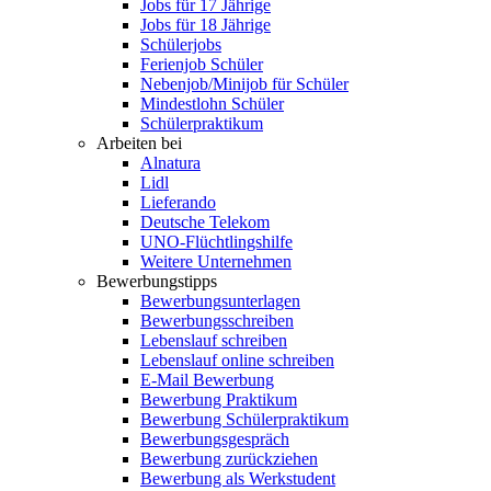
Jobs für 17 Jährige
Jobs für 18 Jährige
Schülerjobs
Ferienjob Schüler
Nebenjob/Minijob für Schüler
Mindestlohn Schüler
Schülerpraktikum
Arbeiten bei
Alnatura
Lidl
Lieferando
Deutsche Telekom
UNO-Flüchtlingshilfe
Weitere Unternehmen
Bewerbungstipps
Bewerbungsunterlagen
Bewerbungsschreiben
Lebenslauf schreiben
Lebenslauf online schreiben
E-Mail Bewerbung
Bewerbung Praktikum
Bewerbung Schülerpraktikum
Bewerbungsgespräch
Bewerbung zurückziehen
Bewerbung als Werkstudent