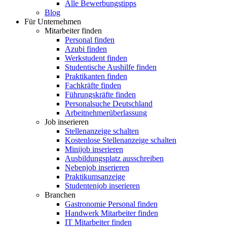
Alle Bewerbungstipps
Blog
Für Unternehmen
Mitarbeiter finden
Personal finden
Azubi finden
Werkstudent finden
Studentische Aushilfe finden
Praktikanten finden
Fachkräfte finden
Führungskräfte finden
Personalsuche Deutschland
Arbeitnehmerüberlassung
Job inserieren
Stellenanzeige schalten
Kostenlose Stellenanzeige schalten
Minijob inserieren
Ausbildungsplatz ausschreiben
Nebenjob inserieren
Praktikumsanzeige
Studentenjob inserieren
Branchen
Gastronomie Personal finden
Handwerk Mitarbeiter finden
IT Mitarbeiter finden