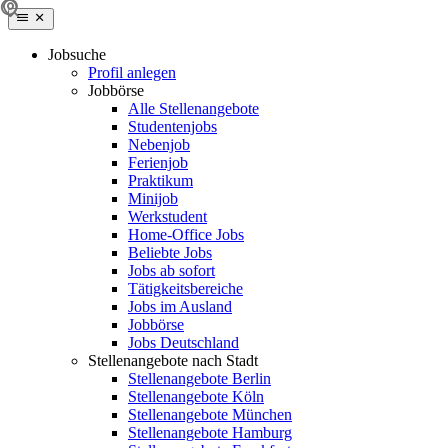
Jobsuche
Profil anlegen
Jobbörse
Alle Stellenangebote
Studentenjobs
Nebenjob
Ferienjob
Praktikum
Minijob
Werkstudent
Home-Office Jobs
Beliebte Jobs
Jobs ab sofort
Tätigkeitsbereiche
Jobs im Ausland
Jobbörse
Jobs Deutschland
Stellenangebote nach Stadt
Stellenangebote Berlin
Stellenangebote Köln
Stellenangebote München
Stellenangebote Hamburg