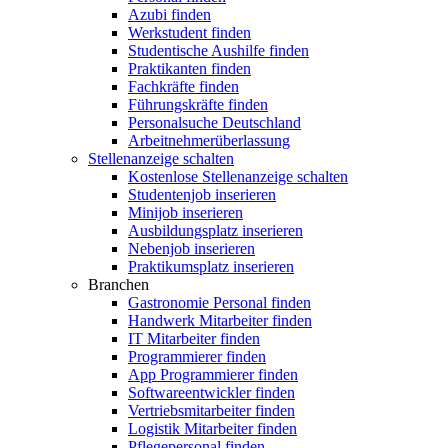
Azubi finden
Werkstudent finden
Studentische Aushilfe finden
Praktikanten finden
Fachkräfte finden
Führungskräfte finden
Personalsuche Deutschland
Arbeitnehmerüberlassung
Stellenanzeige schalten
Kostenlose Stellenanzeige schalten
Studentenjob inserieren
Minijob inserieren
Ausbildungsplatz inserieren
Nebenjob inserieren
Praktikumsplatz inserieren
Branchen
Gastronomie Personal finden
Handwerk Mitarbeiter finden
IT Mitarbeiter finden
Programmierer finden
App Programmierer finden
Softwareentwickler finden
Vertriebsmitarbeiter finden
Logistik Mitarbeiter finden
Pflegepersonal finden