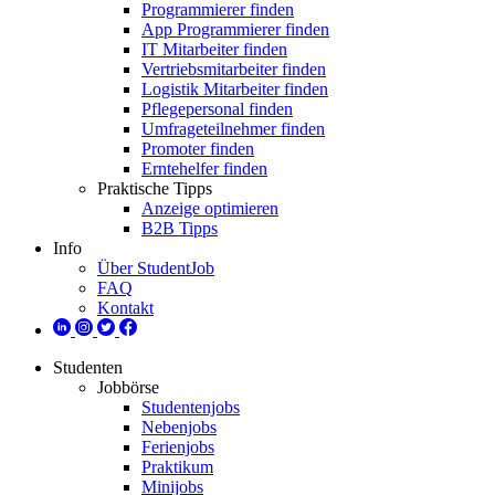
Programmierer finden
App Programmierer finden
IT Mitarbeiter finden
Vertriebsmitarbeiter finden
Logistik Mitarbeiter finden
Pflegepersonal finden
Umfrageteilnehmer finden
Promoter finden
Erntehelfer finden
Praktische Tipps
Anzeige optimieren
B2B Tipps
Info
Über StudentJob
FAQ
Kontakt
Studenten
Jobbörse
Studentenjobs
Nebenjobs
Ferienjobs
Praktikum
Minijobs