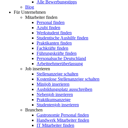
Alle Bewerbungstipps
Blog
Für Unternehmen
Mitarbeiter finden
Personal finden
Azubi finden
Werkstudent finden
Studentische Aushilfe finden
Praktikanten finden
Fachkräfte finden
Führungskräfte finden
Personalsuche Deutschland
Arbeitnehmerüberlassung
Job inserieren
Stellenanzeige schalten
Kostenlose Stellenanzeige schalten
Minijob inserieren
Ausbildungsplatz ausschreiben
Nebenjob inserieren
Praktikumsanzeige
Studentenjob inserieren
Branchen
Gastronomie Personal finden
Handwerk Mitarbeiter finden
IT Mitarbeiter finden