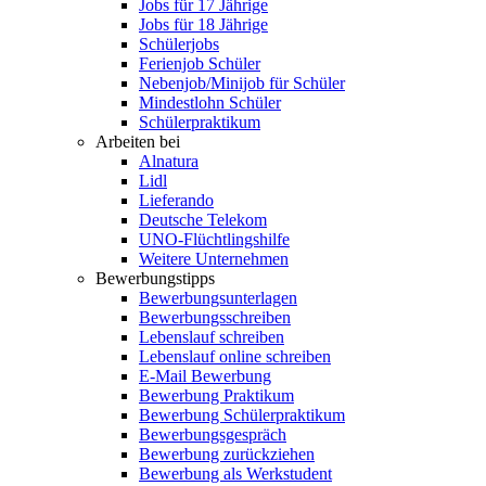
Jobs für 17 Jährige
Jobs für 18 Jährige
Schülerjobs
Ferienjob Schüler
Nebenjob/Minijob für Schüler
Mindestlohn Schüler
Schülerpraktikum
Arbeiten bei
Alnatura
Lidl
Lieferando
Deutsche Telekom
UNO-Flüchtlingshilfe
Weitere Unternehmen
Bewerbungstipps
Bewerbungsunterlagen
Bewerbungsschreiben
Lebenslauf schreiben
Lebenslauf online schreiben
E-Mail Bewerbung
Bewerbung Praktikum
Bewerbung Schülerpraktikum
Bewerbungsgespräch
Bewerbung zurückziehen
Bewerbung als Werkstudent