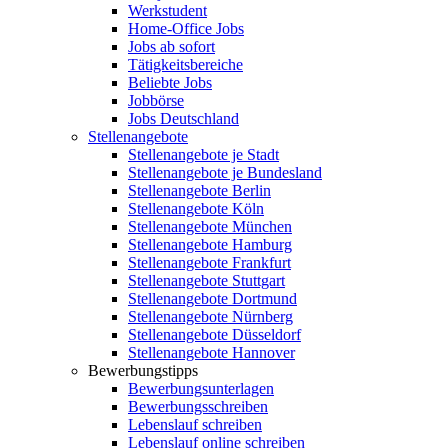
Werkstudent
Home-Office Jobs
Jobs ab sofort
Tätigkeitsbereiche
Beliebte Jobs
Jobbörse
Jobs Deutschland
Stellenangebote
Stellenangebote je Stadt
Stellenangebote je Bundesland
Stellenangebote Berlin
Stellenangebote Köln
Stellenangebote München
Stellenangebote Hamburg
Stellenangebote Frankfurt
Stellenangebote Stuttgart
Stellenangebote Dortmund
Stellenangebote Nürnberg
Stellenangebote Düsseldorf
Stellenangebote Hannover
Bewerbungstipps
Bewerbungsunterlagen
Bewerbungsschreiben
Lebenslauf schreiben
Lebenslauf online schreiben