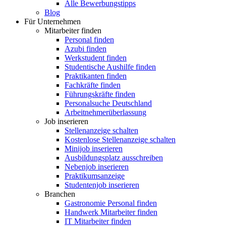
Alle Bewerbungstipps
Blog
Für Unternehmen
Mitarbeiter finden
Personal finden
Azubi finden
Werkstudent finden
Studentische Aushilfe finden
Praktikanten finden
Fachkräfte finden
Führungskräfte finden
Personalsuche Deutschland
Arbeitnehmerüberlassung
Job inserieren
Stellenanzeige schalten
Kostenlose Stellenanzeige schalten
Minijob inserieren
Ausbildungsplatz ausschreiben
Nebenjob inserieren
Praktikumsanzeige
Studentenjob inserieren
Branchen
Gastronomie Personal finden
Handwerk Mitarbeiter finden
IT Mitarbeiter finden