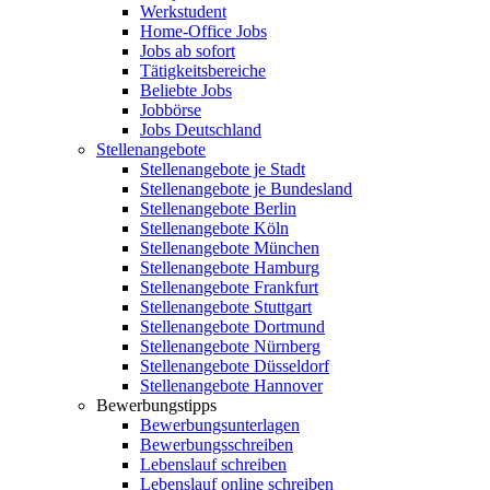
Werkstudent
Home-Office Jobs
Jobs ab sofort
Tätigkeitsbereiche
Beliebte Jobs
Jobbörse
Jobs Deutschland
Stellenangebote
Stellenangebote je Stadt
Stellenangebote je Bundesland
Stellenangebote Berlin
Stellenangebote Köln
Stellenangebote München
Stellenangebote Hamburg
Stellenangebote Frankfurt
Stellenangebote Stuttgart
Stellenangebote Dortmund
Stellenangebote Nürnberg
Stellenangebote Düsseldorf
Stellenangebote Hannover
Bewerbungstipps
Bewerbungsunterlagen
Bewerbungsschreiben
Lebenslauf schreiben
Lebenslauf online schreiben