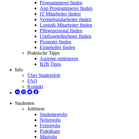
Programmierer finden
App Programmierer finden
IT Mitarbeiter finden
Vertriebsmitarbeiter finden
Logistik Mitarbeiter finden
Pflegepersonal finden
Umfrageteilnehmer finden
Promoter finden
Erntehelfer finden
Praktische Tipps
Anzeige optimieren
B2B Tipps
Info
Über StudentJob
FAQ
Kontakt
Studenten
Jobbörse
Studentenjobs
Nebenjobs
Ferienjobs
Praktikum
Minijobs