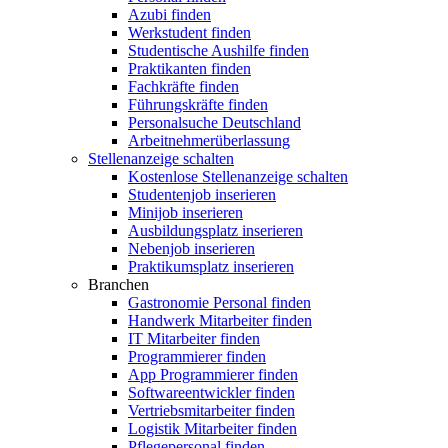
Azubi finden
Werkstudent finden
Studentische Aushilfe finden
Praktikanten finden
Fachkräfte finden
Führungskräfte finden
Personalsuche Deutschland
Arbeitnehmerüberlassung
Stellenanzeige schalten
Kostenlose Stellenanzeige schalten
Studentenjob inserieren
Minijob inserieren
Ausbildungsplatz inserieren
Nebenjob inserieren
Praktikumsplatz inserieren
Branchen
Gastronomie Personal finden
Handwerk Mitarbeiter finden
IT Mitarbeiter finden
Programmierer finden
App Programmierer finden
Softwareentwickler finden
Vertriebsmitarbeiter finden
Logistik Mitarbeiter finden
Pflegepersonal finden