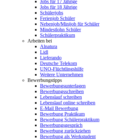
Jobs für 17 Jährige
Jobs für 18 Jährige
Schülerjobs
Ferienjob Schüler
Nebenjob/Minijob für Schüler
Mindestlohn Schüler
Schülerpraktikum
Arbeiten bei
Alnatura
Lidl
Lieferando
Deutsche Telekom
UNO-Flüchtlingshilfe
Weitere Unternehmen
Bewerbungstipps
Bewerbungsunterlagen
Bewerbungsschreiben
Lebenslauf schreiben
Lebenslauf online schreiben
E-Mail Bewerbung
Bewerbung Praktikum
Bewerbung Schülerpraktikum
Bewerbungsgespräch
Bewerbung zurückziehen
Bewerbung als Werkstudent