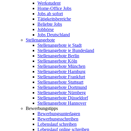
Werkstudent
Home-Office Jobs
Jobs ab sofort
Tätigkeitsbereiche
Beliebte Jobs
Jobbörse
Jobs Deutschland
Stellenangebote
Stellenangebote je Stadt
Stellenangebote je Bundesland
Stellenangebote Berlin
Stellenangebote Köln
Stellenangebote München
Stellenangebote Hamburg
Stellenangebote Frankfurt
Stellenangebote Stuttgart
Stellenangebote Dortmund
Stellenangebote Nürnberg
Stellenangebote Düsseldorf
Stellenangebote Hannover
Bewerbungstipps
Bewerbungsunterlagen
Bewerbungsschreiben
Lebenslauf schreiben
Lebenslauf online schreiben