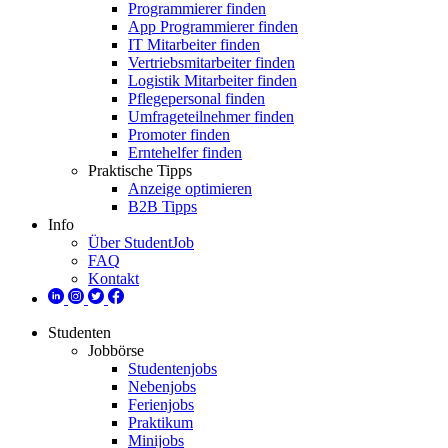
Programmierer finden
App Programmierer finden
IT Mitarbeiter finden
Vertriebsmitarbeiter finden
Logistik Mitarbeiter finden
Pflegepersonal finden
Umfrageteilnehmer finden
Promoter finden
Erntehelfer finden
Praktische Tipps
Anzeige optimieren
B2B Tipps
Info
Über StudentJob
FAQ
Kontakt
Studenten
Jobbörse
Studentenjobs
Nebenjobs
Ferienjobs
Praktikum
Minijobs