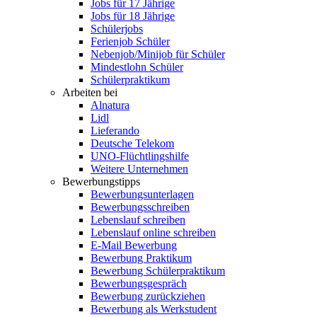
Jobs für 17 Jährige
Jobs für 18 Jährige
Schülerjobs
Ferienjob Schüler
Nebenjob/Minijob für Schüler
Mindestlohn Schüler
Schülerpraktikum
Arbeiten bei
Alnatura
Lidl
Lieferando
Deutsche Telekom
UNO-Flüchtlingshilfe
Weitere Unternehmen
Bewerbungstipps
Bewerbungsunterlagen
Bewerbungsschreiben
Lebenslauf schreiben
Lebenslauf online schreiben
E-Mail Bewerbung
Bewerbung Praktikum
Bewerbung Schülerpraktikum
Bewerbungsgespräch
Bewerbung zurückziehen
Bewerbung als Werkstudent