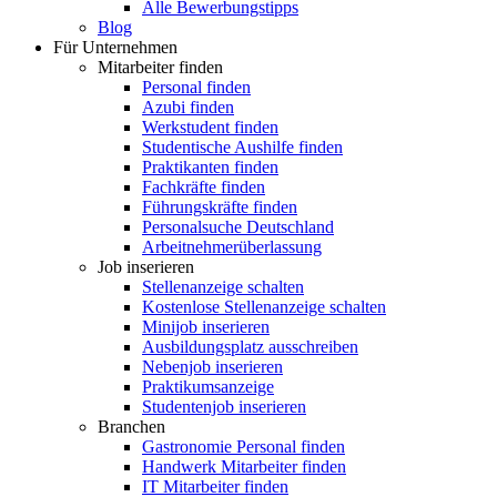
Alle Bewerbungstipps
Blog
Für Unternehmen
Mitarbeiter finden
Personal finden
Azubi finden
Werkstudent finden
Studentische Aushilfe finden
Praktikanten finden
Fachkräfte finden
Führungskräfte finden
Personalsuche Deutschland
Arbeitnehmerüberlassung
Job inserieren
Stellenanzeige schalten
Kostenlose Stellenanzeige schalten
Minijob inserieren
Ausbildungsplatz ausschreiben
Nebenjob inserieren
Praktikumsanzeige
Studentenjob inserieren
Branchen
Gastronomie Personal finden
Handwerk Mitarbeiter finden
IT Mitarbeiter finden