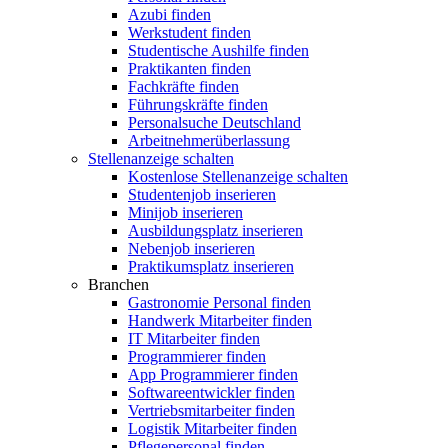
Azubi finden
Werkstudent finden
Studentische Aushilfe finden
Praktikanten finden
Fachkräfte finden
Führungskräfte finden
Personalsuche Deutschland
Arbeitnehmerüberlassung
Stellenanzeige schalten
Kostenlose Stellenanzeige schalten
Studentenjob inserieren
Minijob inserieren
Ausbildungsplatz inserieren
Nebenjob inserieren
Praktikumsplatz inserieren
Branchen
Gastronomie Personal finden
Handwerk Mitarbeiter finden
IT Mitarbeiter finden
Programmierer finden
App Programmierer finden
Softwareentwickler finden
Vertriebsmitarbeiter finden
Logistik Mitarbeiter finden
Pflegepersonal finden