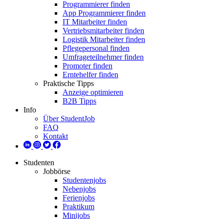
Programmierer finden
App Programmierer finden
IT Mitarbeiter finden
Vertriebsmitarbeiter finden
Logistik Mitarbeiter finden
Pflegepersonal finden
Umfrageteilnehmer finden
Promoter finden
Erntehelfer finden
Praktische Tipps
Anzeige optimieren
B2B Tipps
Info
Über StudentJob
FAQ
Kontakt
Studenten
Jobbörse
Studentenjobs
Nebenjobs
Ferienjobs
Praktikum
Minijobs