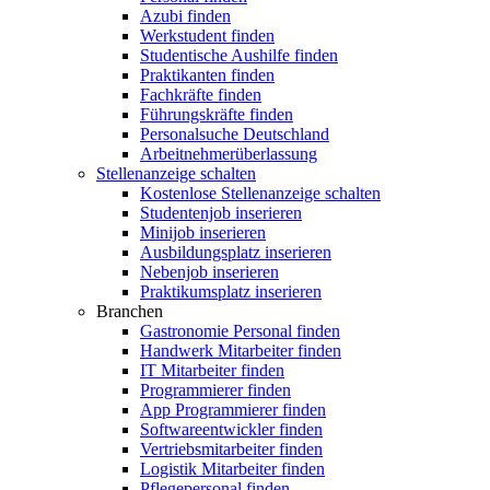
Azubi finden
Werkstudent finden
Studentische Aushilfe finden
Praktikanten finden
Fachkräfte finden
Führungskräfte finden
Personalsuche Deutschland
Arbeitnehmerüberlassung
Stellenanzeige schalten
Kostenlose Stellenanzeige schalten
Studentenjob inserieren
Minijob inserieren
Ausbildungsplatz inserieren
Nebenjob inserieren
Praktikumsplatz inserieren
Branchen
Gastronomie Personal finden
Handwerk Mitarbeiter finden
IT Mitarbeiter finden
Programmierer finden
App Programmierer finden
Softwareentwickler finden
Vertriebsmitarbeiter finden
Logistik Mitarbeiter finden
Pflegepersonal finden