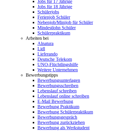
Jobs für 17 Jährige
Jobs für 18 Jährige
Schülerjobs
Ferienjob Schüler
Nebenjob/Minijob für Schüler
Mindestlohn Schüler
Schülerpraktikum
Arbeiten bei
Alnatura
Lidl
Lieferando
Deutsche Telekom
UNO-Flüchtlingshilfe
Weitere Unternehmen
Bewerbungstipps
Bewerbungsunterlagen
Bewerbungsschreiben
Lebenslauf schreiben
Lebenslauf online schreiben
E-Mail Bewerbung
Bewerbung Praktikum
Bewerbung Schülerpraktikum
Bewerbungsgespräch
Bewerbung zurückziehen
Bewerbung als Werkstudent