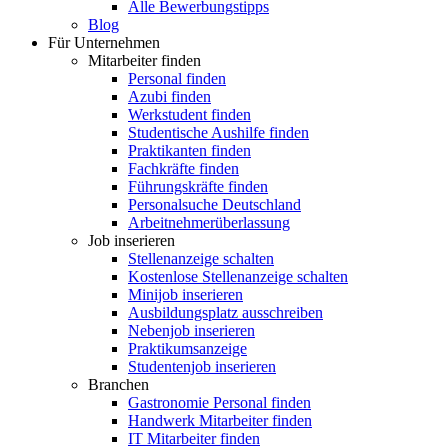
Alle Bewerbungstipps
Blog
Für Unternehmen
Mitarbeiter finden
Personal finden
Azubi finden
Werkstudent finden
Studentische Aushilfe finden
Praktikanten finden
Fachkräfte finden
Führungskräfte finden
Personalsuche Deutschland
Arbeitnehmerüberlassung
Job inserieren
Stellenanzeige schalten
Kostenlose Stellenanzeige schalten
Minijob inserieren
Ausbildungsplatz ausschreiben
Nebenjob inserieren
Praktikumsanzeige
Studentenjob inserieren
Branchen
Gastronomie Personal finden
Handwerk Mitarbeiter finden
IT Mitarbeiter finden