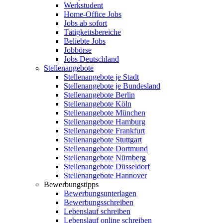
Werkstudent
Home-Office Jobs
Jobs ab sofort
Tätigkeitsbereiche
Beliebte Jobs
Jobbörse
Jobs Deutschland
Stellenangebote
Stellenangebote je Stadt
Stellenangebote je Bundesland
Stellenangebote Berlin
Stellenangebote Köln
Stellenangebote München
Stellenangebote Hamburg
Stellenangebote Frankfurt
Stellenangebote Stuttgart
Stellenangebote Dortmund
Stellenangebote Nürnberg
Stellenangebote Düsseldorf
Stellenangebote Hannover
Bewerbungstipps
Bewerbungsunterlagen
Bewerbungsschreiben
Lebenslauf schreiben
Lebenslauf online schreiben