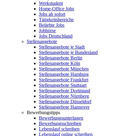
Werkstudent
Home-Office Jobs
Jobs ab sofort
Tätigkeitsbereiche
Beliebte Jobs
Jobbörse
Jobs Deutschland
Stellenangebote
Stellenangebote je Stadt
Stellenangebote je Bundesland
Stellenangebote Berlin
Stellenangebote Köln
Stellenangebote München
Stellenangebote Hamburg
Stellenangebote Frankfurt
Stellenangebote Stuttgart
Stellenangebote Dortmund
Stellenangebote Nürnberg
Stellenangebote Düsseldorf
Stellenangebote Hannover
Bewerbungstipps
Bewerbungsunterlagen
Bewerbungsschreiben
Lebenslauf schreiben
Lebenslauf online schreiben