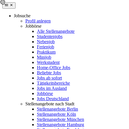
Jobsuche
Profil anlegen
Jobbörse
Alle Stellenangebote
Studentenjobs
Nebenjob
Ferienjob
Praktikum
Minijob
Werkstudent
Home-Office Jobs
Beliebte Jobs
Jobs ab sofort
Tätigkeitsbereiche
Jobs im Ausland
Jobbörse
Jobs Deutschland
Stellenangebote nach Stadt
Stellenangebote Berlin
Stellenangebote Köln
Stellenangebote München
Stellenangebote Hamburg