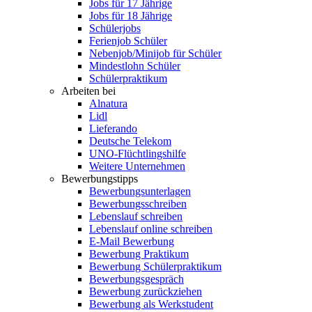
Jobs für 17 Jährige
Jobs für 18 Jährige
Schülerjobs
Ferienjob Schüler
Nebenjob/Minijob für Schüler
Mindestlohn Schüler
Schülerpraktikum
Arbeiten bei
Alnatura
Lidl
Lieferando
Deutsche Telekom
UNO-Flüchtlingshilfe
Weitere Unternehmen
Bewerbungstipps
Bewerbungsunterlagen
Bewerbungsschreiben
Lebenslauf schreiben
Lebenslauf online schreiben
E-Mail Bewerbung
Bewerbung Praktikum
Bewerbung Schülerpraktikum
Bewerbungsgespräch
Bewerbung zurückziehen
Bewerbung als Werkstudent