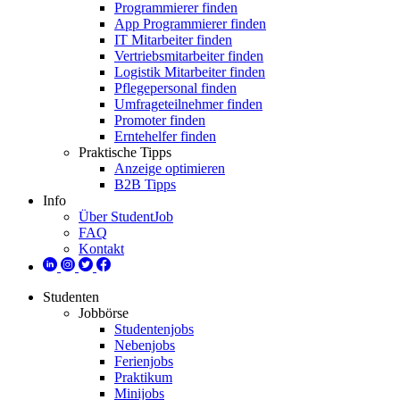
Programmierer finden
App Programmierer finden
IT Mitarbeiter finden
Vertriebsmitarbeiter finden
Logistik Mitarbeiter finden
Pflegepersonal finden
Umfrageteilnehmer finden
Promoter finden
Erntehelfer finden
Praktische Tipps
Anzeige optimieren
B2B Tipps
Info
Über StudentJob
FAQ
Kontakt
Studenten
Jobbörse
Studentenjobs
Nebenjobs
Ferienjobs
Praktikum
Minijobs