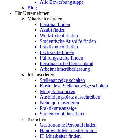
Alle Bewerbungstipps
Blog
Für Unternehmen
Mitarbeiter finden
Personal finden
Azubi finden
Werkstudent finden
Studentische Aushilfe finden
Praktikanten finden
Fachkräfte finden
Führungskräfte finden
Personalsuche Deutschland
Arbeitnehmerüberlassung
Job inserieren
Stellenanzeige schalten
Kostenlose Stellenanzeige schalten
Minijob inserieren
Ausbildungsplatz ausschreiben
Nebenjob inserieren
Praktikumsanzeige
Studentenjob inserieren
Branchen
Gastronomie Personal finden
Handwerk Mitarbeiter finden
IT Mitarbeiter finden