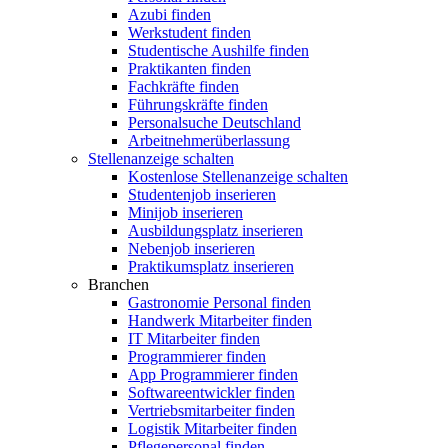
Azubi finden
Werkstudent finden
Studentische Aushilfe finden
Praktikanten finden
Fachkräfte finden
Führungskräfte finden
Personalsuche Deutschland
Arbeitnehmerüberlassung
Stellenanzeige schalten
Kostenlose Stellenanzeige schalten
Studentenjob inserieren
Minijob inserieren
Ausbildungsplatz inserieren
Nebenjob inserieren
Praktikumsplatz inserieren
Branchen
Gastronomie Personal finden
Handwerk Mitarbeiter finden
IT Mitarbeiter finden
Programmierer finden
App Programmierer finden
Softwareentwickler finden
Vertriebsmitarbeiter finden
Logistik Mitarbeiter finden
Pflegepersonal finden