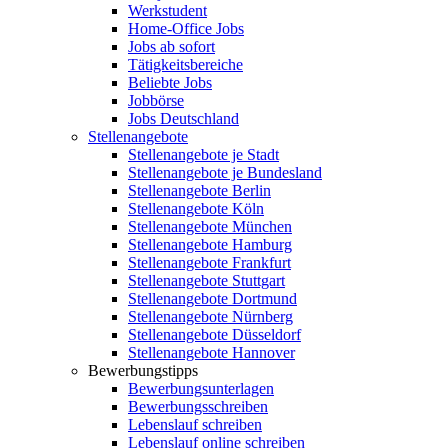
Werkstudent
Home-Office Jobs
Jobs ab sofort
Tätigkeitsbereiche
Beliebte Jobs
Jobbörse
Jobs Deutschland
Stellenangebote
Stellenangebote je Stadt
Stellenangebote je Bundesland
Stellenangebote Berlin
Stellenangebote Köln
Stellenangebote München
Stellenangebote Hamburg
Stellenangebote Frankfurt
Stellenangebote Stuttgart
Stellenangebote Dortmund
Stellenangebote Nürnberg
Stellenangebote Düsseldorf
Stellenangebote Hannover
Bewerbungstipps
Bewerbungsunterlagen
Bewerbungsschreiben
Lebenslauf schreiben
Lebenslauf online schreiben