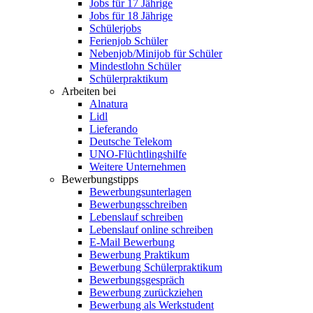
Jobs für 17 Jährige
Jobs für 18 Jährige
Schülerjobs
Ferienjob Schüler
Nebenjob/Minijob für Schüler
Mindestlohn Schüler
Schülerpraktikum
Arbeiten bei
Alnatura
Lidl
Lieferando
Deutsche Telekom
UNO-Flüchtlingshilfe
Weitere Unternehmen
Bewerbungstipps
Bewerbungsunterlagen
Bewerbungsschreiben
Lebenslauf schreiben
Lebenslauf online schreiben
E-Mail Bewerbung
Bewerbung Praktikum
Bewerbung Schülerpraktikum
Bewerbungsgespräch
Bewerbung zurückziehen
Bewerbung als Werkstudent