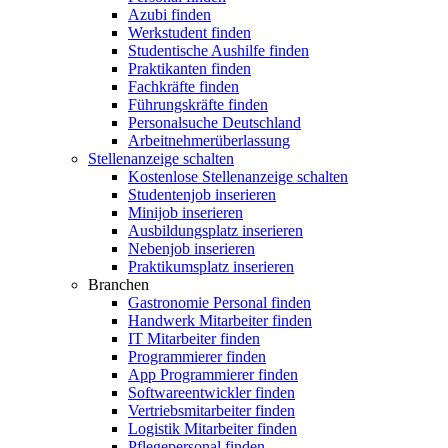
Azubi finden
Werkstudent finden
Studentische Aushilfe finden
Praktikanten finden
Fachkräfte finden
Führungskräfte finden
Personalsuche Deutschland
Arbeitnehmerüberlassung
Stellenanzeige schalten
Kostenlose Stellenanzeige schalten
Studentenjob inserieren
Minijob inserieren
Ausbildungsplatz inserieren
Nebenjob inserieren
Praktikumsplatz inserieren
Branchen
Gastronomie Personal finden
Handwerk Mitarbeiter finden
IT Mitarbeiter finden
Programmierer finden
App Programmierer finden
Softwareentwickler finden
Vertriebsmitarbeiter finden
Logistik Mitarbeiter finden
Pflegepersonal finden