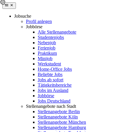
Jobsuche
Profil anlegen
Jobbörse
Alle Stellenangebote
Studentenjobs
Nebenjob
Ferienjob
Praktikum
Minijob
Werkstudent
Home-Office Jobs
Beliebte Jobs
Jobs ab sofort
Tätigkeitsbereiche
Jobs im Ausland
Jobbörse
Jobs Deutschland
Stellenangebote nach Stadt
Stellenangebote Berlin
Stellenangebote Köln
Stellenangebote München
Stellenangebote Hamburg