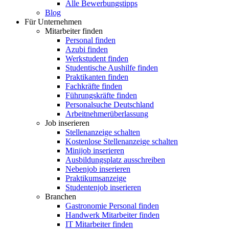
Alle Bewerbungstipps
Blog
Für Unternehmen
Mitarbeiter finden
Personal finden
Azubi finden
Werkstudent finden
Studentische Aushilfe finden
Praktikanten finden
Fachkräfte finden
Führungskräfte finden
Personalsuche Deutschland
Arbeitnehmerüberlassung
Job inserieren
Stellenanzeige schalten
Kostenlose Stellenanzeige schalten
Minijob inserieren
Ausbildungsplatz ausschreiben
Nebenjob inserieren
Praktikumsanzeige
Studentenjob inserieren
Branchen
Gastronomie Personal finden
Handwerk Mitarbeiter finden
IT Mitarbeiter finden