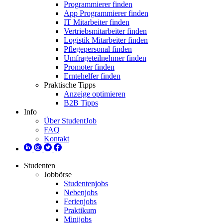
Programmierer finden
App Programmierer finden
IT Mitarbeiter finden
Vertriebsmitarbeiter finden
Logistik Mitarbeiter finden
Pflegepersonal finden
Umfrageteilnehmer finden
Promoter finden
Erntehelfer finden
Praktische Tipps
Anzeige optimieren
B2B Tipps
Info
Über StudentJob
FAQ
Kontakt
Studenten
Jobbörse
Studentenjobs
Nebenjobs
Ferienjobs
Praktikum
Minijobs