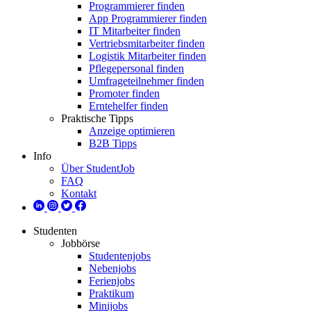
Programmierer finden
App Programmierer finden
IT Mitarbeiter finden
Vertriebsmitarbeiter finden
Logistik Mitarbeiter finden
Pflegepersonal finden
Umfrageteilnehmer finden
Promoter finden
Erntehelfer finden
Praktische Tipps
Anzeige optimieren
B2B Tipps
Info
Über StudentJob
FAQ
Kontakt
Studenten
Jobbörse
Studentenjobs
Nebenjobs
Ferienjobs
Praktikum
Minijobs