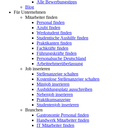
Alle Bewerbungstipps
Blog
Für Unternehmen
Mitarbeiter finden
Personal finden
Azubi finden
Werkstudent finden
Studentische Aushilfe finden
Praktikanten finden
Fachkräfte finden
Führungskräfte finden
Personalsuche Deutschland
Arbeitnehmerüberlassung
Job inserieren
Stellenanzeige schalten
Kostenlose Stellenanzeige schalten
Minijob inserieren
Ausbildungsplatz ausschreiben
Nebenjob inserieren
Praktikumsanzeige
Studentenjob inserieren
Branchen
Gastronomie Personal finden
Handwerk Mitarbeiter finden
IT Mitarbeiter finden