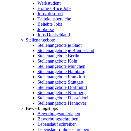
Werkstudent
Home-Office Jobs
Jobs ab sofort
Tätigkeitsbereiche
Beliebte Jobs
Jobbörse
Jobs Deutschland
Stellenangebote
Stellenangebote je Stadt
Stellenangebote je Bundesland
Stellenangebote Berlin
Stellenangebote Köln
Stellenangebote München
Stellenangebote Hamburg
Stellenangebote Frankfurt
Stellenangebote Stuttgart
Stellenangebote Dortmund
Stellenangebote Nürnberg
Stellenangebote Düsseldorf
Stellenangebote Hannover
Bewerbungstipps
Bewerbungsunterlagen
Bewerbungsschreiben
Lebenslauf schreiben
Lebenslauf online schreiben