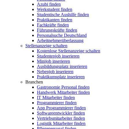
Azubi finden
Werkstudent finden
Studentische Aushilfe finden
Praktikanten finden
Fachkräfte finden
Führungskräfte finden
Personalsuche Deutschland
Arbeitnehmerüberlassung
Stellenanzeige schalten
Kostenlose Stellenanzeige schalten
Studentenjob inserieren
Minijob inserieren
Ausbildungsplatz inserieren
Nebenjob inserieren
Praktikumsplatz inserieren
Branchen
Gastronomie Personal finden
Handwerk Mitarbeiter finden
IT Mitarbeiter finden
Programmierer finden
App Programmierer finden
Softwareentwickler finden
Vertriebsmitarbeiter finden
Logistik Mitarbeiter finden
Pflegepersonal finden