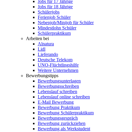
Jobs für 17 Jährige
Jobs für 18 Jährige
Schülerjobs
Ferienjob Schüler
Nebenjob/Minijob für Schüler
Mindestlohn Schüler
Schülerpraktikum
Arbeiten bei
Alnatura
Lidl
Lieferando
Deutsche Telekom
UNO-Flüchtlingshilfe
Weitere Unternehmen
Bewerbungstipps
Bewerbungsunterlagen
Bewerbungsschreiben
Lebenslauf schreiben
Lebenslauf online schreiben
E-Mail Bewerbung
Bewerbung Praktikum
Bewerbung Schülerpraktikum
Bewerbungsgespräch
Bewerbung zurückziehen
Bewerbung als Werkstudent