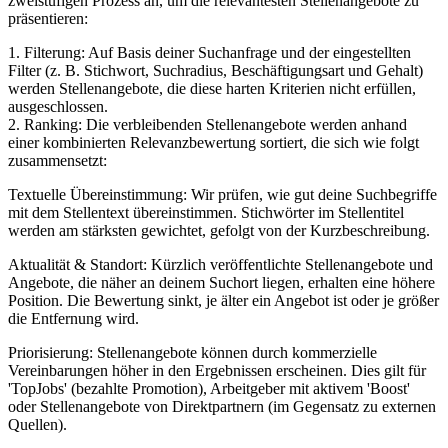
zweistufigen Prozess an, um die relevantesten Stellenangebote zu
präsentieren:
1. Filterung: Auf Basis deiner Suchanfrage und der eingestellten
Filter (z. B. Stichwort, Suchradius, Beschäftigungsart und Gehalt)
werden Stellenangebote, die diese harten Kriterien nicht erfüllen,
ausgeschlossen.
2. Ranking: Die verbleibenden Stellenangebote werden anhand
einer kombinierten Relevanzbewertung sortiert, die sich wie folgt
zusammensetzt:
Textuelle Übereinstimmung: Wir prüfen, wie gut deine Suchbegriffe
mit dem Stellentext übereinstimmen. Stichwörter im Stellentitel
werden am stärksten gewichtet, gefolgt von der Kurzbeschreibung.
Aktualität & Standort: Kürzlich veröffentlichte Stellenangebote und
Angebote, die näher an deinem Suchort liegen, erhalten eine höhere
Position. Die Bewertung sinkt, je älter ein Angebot ist oder je größer
die Entfernung wird.
Priorisierung: Stellenangebote können durch kommerzielle
Vereinbarungen höher in den Ergebnissen erscheinen. Dies gilt für
'TopJobs' (bezahlte Promotion), Arbeitgeber mit aktivem 'Boost'
oder Stellenangebote von Direktpartnern (im Gegensatz zu externen
Quellen).