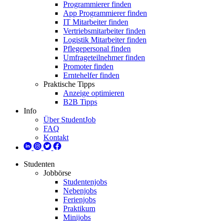
Programmierer finden
App Programmierer finden
IT Mitarbeiter finden
Vertriebsmitarbeiter finden
Logistik Mitarbeiter finden
Pflegepersonal finden
Umfrageteilnehmer finden
Promoter finden
Erntehelfer finden
Praktische Tipps
Anzeige optimieren
B2B Tipps
Info
Über StudentJob
FAQ
Kontakt
Studenten
Jobbörse
Studentenjobs
Nebenjobs
Ferienjobs
Praktikum
Minijobs