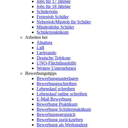
Jobs für 17 Jährige
Jobs für 18 Jährige
Schülerjobs
Ferienjob Schüler
Nebenjob/Minijob für Schüler
Mindestlohn Schüler
Schülerpraktikum
Arbeiten bei
Alnatura
Lidl
Lieferando
Deutsche Telekom
UNO-Flüchtlingshilfe
Weitere Unternehmen
Bewerbungstipps
Bewerbungsunterlagen
Bewerbungsschreiben
Lebenslauf schreiben
Lebenslauf online schreiben
E-Mail Bewerbung
Bewerbung Praktikum
Bewerbung Schülerpraktikum
Bewerbungsgespräch
Bewerbung zurückziehen
Bewerbung als Werkstudent