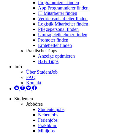
Programmierer finden
App Programmierer finden
IT Mitarbeiter finden
Vertriebsmitarbeiter finden
Logistik Mitarbeiter finden
Pflegepersonal finden
Umfrageteilnehmer finden
Promoter finden
Erntehelfer finden
Praktische Tipps
Anzeige optimieren
B2B Tipps
Info
Über StudentJob
FAQ
Kontakt
Studenten
Jobbörse
Studentenjobs
Nebenjobs
Ferienjobs
Praktikum
Minijobs