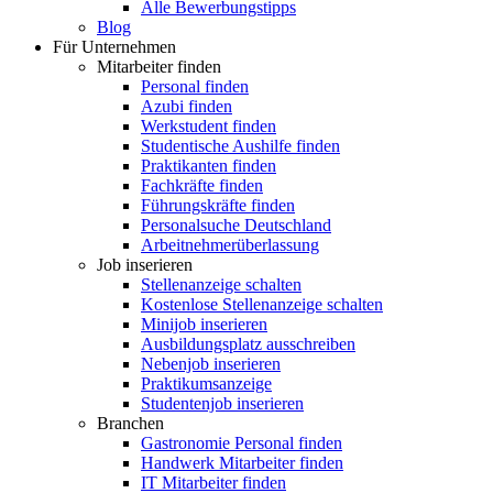
Alle Bewerbungstipps
Blog
Für Unternehmen
Mitarbeiter finden
Personal finden
Azubi finden
Werkstudent finden
Studentische Aushilfe finden
Praktikanten finden
Fachkräfte finden
Führungskräfte finden
Personalsuche Deutschland
Arbeitnehmerüberlassung
Job inserieren
Stellenanzeige schalten
Kostenlose Stellenanzeige schalten
Minijob inserieren
Ausbildungsplatz ausschreiben
Nebenjob inserieren
Praktikumsanzeige
Studentenjob inserieren
Branchen
Gastronomie Personal finden
Handwerk Mitarbeiter finden
IT Mitarbeiter finden