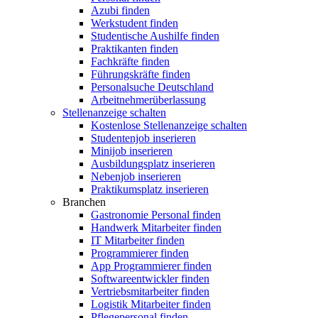
Azubi finden
Werkstudent finden
Studentische Aushilfe finden
Praktikanten finden
Fachkräfte finden
Führungskräfte finden
Personalsuche Deutschland
Arbeitnehmerüberlassung
Stellenanzeige schalten
Kostenlose Stellenanzeige schalten
Studentenjob inserieren
Minijob inserieren
Ausbildungsplatz inserieren
Nebenjob inserieren
Praktikumsplatz inserieren
Branchen
Gastronomie Personal finden
Handwerk Mitarbeiter finden
IT Mitarbeiter finden
Programmierer finden
App Programmierer finden
Softwareentwickler finden
Vertriebsmitarbeiter finden
Logistik Mitarbeiter finden
Pflegepersonal finden