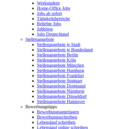
Werkstudent
Home-Office Jobs
Jobs ab sofort
Tätigkeitsbereiche
Beliebte Jobs
Jobbörse
Jobs Deutschland
Stellenangebote
Stellenangebote je Stadt
Stellenangebote je Bundesland
Stellenangebote Berlin
Stellenangebote Köln
Stellenangebote München
Stellenangebote Hamburg
Stellenangebote Frankfurt
Stellenangebote Stuttgart
Stellenangebote Dortmund
Stellenangebote Nürnberg
Stellenangebote Düsseldorf
Stellenangebote Hannover
Bewerbungstipps
Bewerbungsunterlagen
Bewerbungsschreiben
Lebenslauf schreiben
Lebenslauf online schreiben