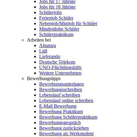
Jobs für 17 Jährige
Jobs für 18 Jährige
Schülerjobs
Ferienjob Schüler
Nebenjob/Minijob für Schüler
Mindestlohn Schüler
Schülerpraktikum
Arbeiten bei
Alnatura
Lidl
Lieferando
Deutsche Telekom
UNO-Flüchtlingshilfe
Weitere Unternehmen
Bewerbungstipps
Bewerbungsunterlagen
Bewerbungsschreiben
Lebenslauf schreiben
Lebenslauf online schreiben
E-Mail Bewerbung
Bewerbung Praktikum
Bewerbung Schülerpraktikum
Bewerbungsgespräch
Bewerbung zurückziehen
Bewerbung als Werkstudent