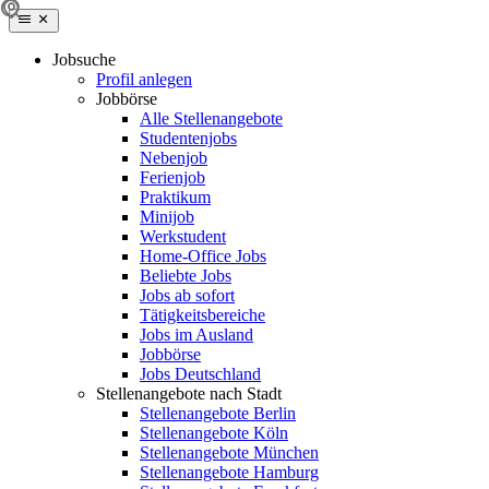
Jobsuche
Profil anlegen
Jobbörse
Alle Stellenangebote
Studentenjobs
Nebenjob
Ferienjob
Praktikum
Minijob
Werkstudent
Home-Office Jobs
Beliebte Jobs
Jobs ab sofort
Tätigkeitsbereiche
Jobs im Ausland
Jobbörse
Jobs Deutschland
Stellenangebote nach Stadt
Stellenangebote Berlin
Stellenangebote Köln
Stellenangebote München
Stellenangebote Hamburg