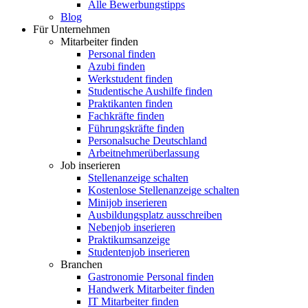
Alle Bewerbungstipps
Blog
Für Unternehmen
Mitarbeiter finden
Personal finden
Azubi finden
Werkstudent finden
Studentische Aushilfe finden
Praktikanten finden
Fachkräfte finden
Führungskräfte finden
Personalsuche Deutschland
Arbeitnehmerüberlassung
Job inserieren
Stellenanzeige schalten
Kostenlose Stellenanzeige schalten
Minijob inserieren
Ausbildungsplatz ausschreiben
Nebenjob inserieren
Praktikumsanzeige
Studentenjob inserieren
Branchen
Gastronomie Personal finden
Handwerk Mitarbeiter finden
IT Mitarbeiter finden