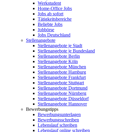
Werkstudent
Home-Office Jobs
Jobs ab sofort
Tätigkeitsbereiche
Beliebte Jobs
Jobbörse
Jobs Deutschland
Stellenangebote
Stellenangebote je Stadt
Stellenangebote je Bundesland
Stellenangebote Berlin
Stellenangebote Köln
Stellenangebote München
Stellenangebote Hamburg
Stellenangebote Frankfurt
Stellenangebote Stuttgart
Stellenangebote Dortmund
Stellenangebote Nürnberg
Stellenangebote Düsseldorf
Stellenangebote Hannover
Bewerbungstipps
Bewerbungsunterlagen
Bewerbungsschreiben
Lebenslauf schreiben
Lebenslauf online schreiben