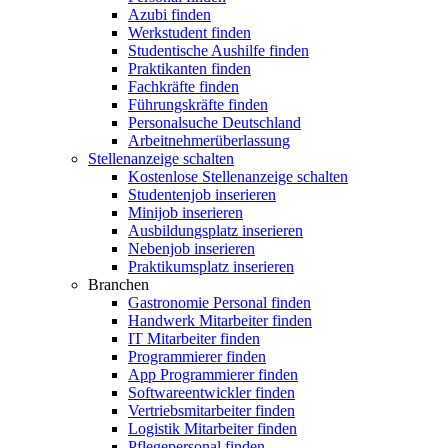
Azubi finden
Werkstudent finden
Studentische Aushilfe finden
Praktikanten finden
Fachkräfte finden
Führungskräfte finden
Personalsuche Deutschland
Arbeitnehmerüberlassung
Stellenanzeige schalten
Kostenlose Stellenanzeige schalten
Studentenjob inserieren
Minijob inserieren
Ausbildungsplatz inserieren
Nebenjob inserieren
Praktikumsplatz inserieren
Branchen
Gastronomie Personal finden
Handwerk Mitarbeiter finden
IT Mitarbeiter finden
Programmierer finden
App Programmierer finden
Softwareentwickler finden
Vertriebsmitarbeiter finden
Logistik Mitarbeiter finden
Pflegepersonal finden