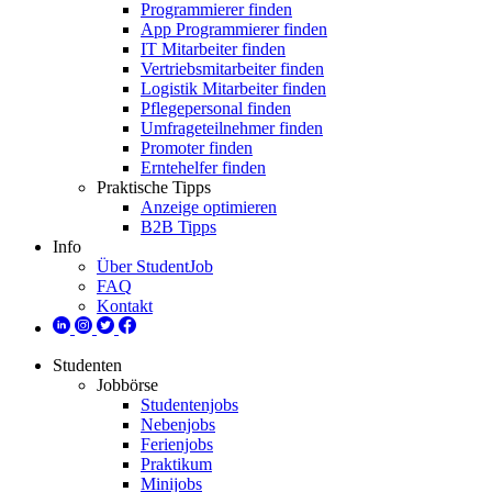
Programmierer finden
App Programmierer finden
IT Mitarbeiter finden
Vertriebsmitarbeiter finden
Logistik Mitarbeiter finden
Pflegepersonal finden
Umfrageteilnehmer finden
Promoter finden
Erntehelfer finden
Praktische Tipps
Anzeige optimieren
B2B Tipps
Info
Über StudentJob
FAQ
Kontakt
Studenten
Jobbörse
Studentenjobs
Nebenjobs
Ferienjobs
Praktikum
Minijobs