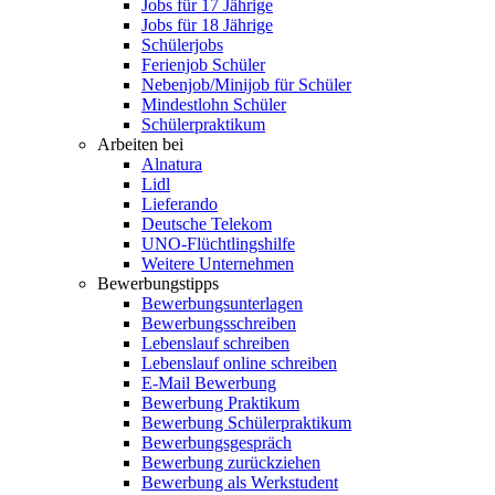
Jobs für 17 Jährige
Jobs für 18 Jährige
Schülerjobs
Ferienjob Schüler
Nebenjob/Minijob für Schüler
Mindestlohn Schüler
Schülerpraktikum
Arbeiten bei
Alnatura
Lidl
Lieferando
Deutsche Telekom
UNO-Flüchtlingshilfe
Weitere Unternehmen
Bewerbungstipps
Bewerbungsunterlagen
Bewerbungsschreiben
Lebenslauf schreiben
Lebenslauf online schreiben
E-Mail Bewerbung
Bewerbung Praktikum
Bewerbung Schülerpraktikum
Bewerbungsgespräch
Bewerbung zurückziehen
Bewerbung als Werkstudent