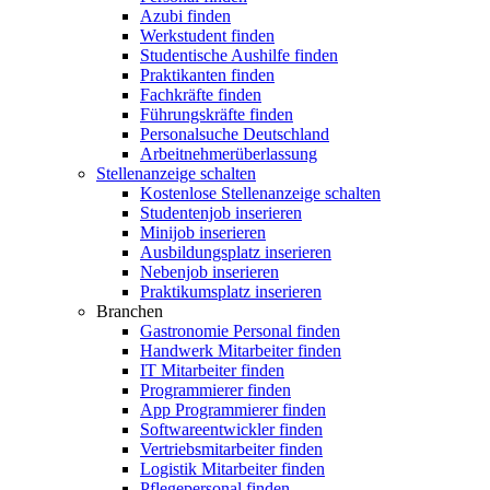
Azubi finden
Werkstudent finden
Studentische Aushilfe finden
Praktikanten finden
Fachkräfte finden
Führungskräfte finden
Personalsuche Deutschland
Arbeitnehmerüberlassung
Stellenanzeige schalten
Kostenlose Stellenanzeige schalten
Studentenjob inserieren
Minijob inserieren
Ausbildungsplatz inserieren
Nebenjob inserieren
Praktikumsplatz inserieren
Branchen
Gastronomie Personal finden
Handwerk Mitarbeiter finden
IT Mitarbeiter finden
Programmierer finden
App Programmierer finden
Softwareentwickler finden
Vertriebsmitarbeiter finden
Logistik Mitarbeiter finden
Pflegepersonal finden