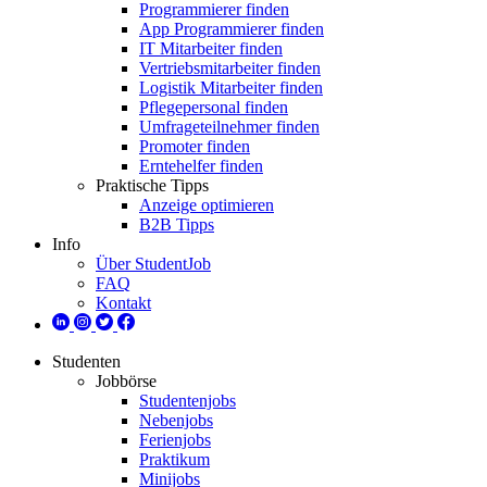
Programmierer finden
App Programmierer finden
IT Mitarbeiter finden
Vertriebsmitarbeiter finden
Logistik Mitarbeiter finden
Pflegepersonal finden
Umfrageteilnehmer finden
Promoter finden
Erntehelfer finden
Praktische Tipps
Anzeige optimieren
B2B Tipps
Info
Über StudentJob
FAQ
Kontakt
Studenten
Jobbörse
Studentenjobs
Nebenjobs
Ferienjobs
Praktikum
Minijobs