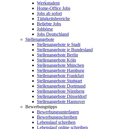
Werkstudent
Home-Office Jobs
Jobs ab sofort
Tätigkeitsbereiche
Beliebte Jobs
Jobbörse
Jobs Deutschland
Stellenangebote
Stellenangebote je Stadt
Stellenangebote je Bundesland
Stellenangebote Berlin
Stellenangebote Köln
Stellenangebote München
Stellenangebote Hamburg
Stellenangebote Frankfurt
Stellenangebote Stuttgart
Stellenangebote Dortmund
Stellenangebote Nürnberg
Stellenangebote Düsseldorf
Stellenangebote Hannover
Bewerbungstipps
Bewerbungsunterlagen
Bewerbungsschreiben
Lebenslauf schreiben
Lebenslauf online schreiben