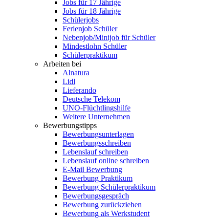
Jobs für 17 Jährige
Jobs für 18 Jährige
Schülerjobs
Ferienjob Schüler
Nebenjob/Minijob für Schüler
Mindestlohn Schüler
Schülerpraktikum
Arbeiten bei
Alnatura
Lidl
Lieferando
Deutsche Telekom
UNO-Flüchtlingshilfe
Weitere Unternehmen
Bewerbungstipps
Bewerbungsunterlagen
Bewerbungsschreiben
Lebenslauf schreiben
Lebenslauf online schreiben
E-Mail Bewerbung
Bewerbung Praktikum
Bewerbung Schülerpraktikum
Bewerbungsgespräch
Bewerbung zurückziehen
Bewerbung als Werkstudent