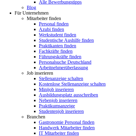
Alle Bewerbungstipps
Blog
Für Unternehmen
Mitarbeiter finden
Personal finden
Azubi finden
Werkstudent finden
Studentische Aushilfe finden
Praktikanten finden
Fachkräfte finden
Führungskräfte finden
Personalsuche Deutschland
Arbeitnehmerüberlassung
Job inserieren
Stellenanzeige schalten
Kostenlose Stellenanzeige schalten
Minijob inserieren
Ausbildungsplatz ausschreiben
Nebenjob inserieren
Praktikumsanzeige
Studentenjob inserieren
Branchen
Gastronomie Personal finden
Handwerk Mitarbeiter finden
IT Mitarbeiter finden