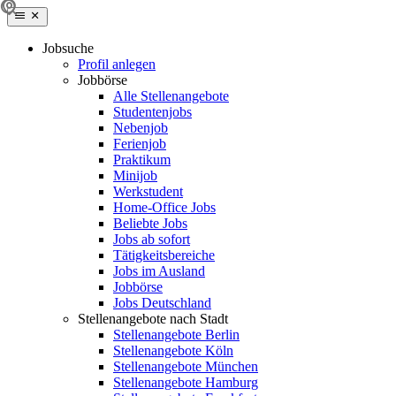
Jobsuche
Profil anlegen
Jobbörse
Alle Stellenangebote
Studentenjobs
Nebenjob
Ferienjob
Praktikum
Minijob
Werkstudent
Home-Office Jobs
Beliebte Jobs
Jobs ab sofort
Tätigkeitsbereiche
Jobs im Ausland
Jobbörse
Jobs Deutschland
Stellenangebote nach Stadt
Stellenangebote Berlin
Stellenangebote Köln
Stellenangebote München
Stellenangebote Hamburg