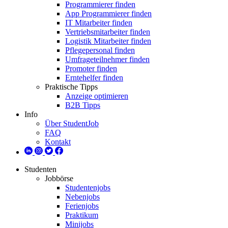
Programmierer finden
App Programmierer finden
IT Mitarbeiter finden
Vertriebsmitarbeiter finden
Logistik Mitarbeiter finden
Pflegepersonal finden
Umfrageteilnehmer finden
Promoter finden
Erntehelfer finden
Praktische Tipps
Anzeige optimieren
B2B Tipps
Info
Über StudentJob
FAQ
Kontakt
Studenten
Jobbörse
Studentenjobs
Nebenjobs
Ferienjobs
Praktikum
Minijobs