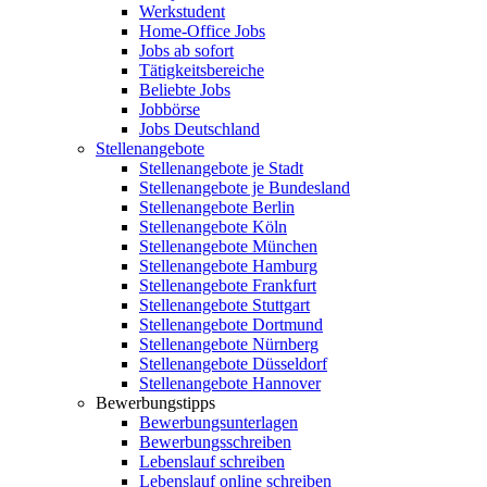
Werkstudent
Home-Office Jobs
Jobs ab sofort
Tätigkeitsbereiche
Beliebte Jobs
Jobbörse
Jobs Deutschland
Stellenangebote
Stellenangebote je Stadt
Stellenangebote je Bundesland
Stellenangebote Berlin
Stellenangebote Köln
Stellenangebote München
Stellenangebote Hamburg
Stellenangebote Frankfurt
Stellenangebote Stuttgart
Stellenangebote Dortmund
Stellenangebote Nürnberg
Stellenangebote Düsseldorf
Stellenangebote Hannover
Bewerbungstipps
Bewerbungsunterlagen
Bewerbungsschreiben
Lebenslauf schreiben
Lebenslauf online schreiben