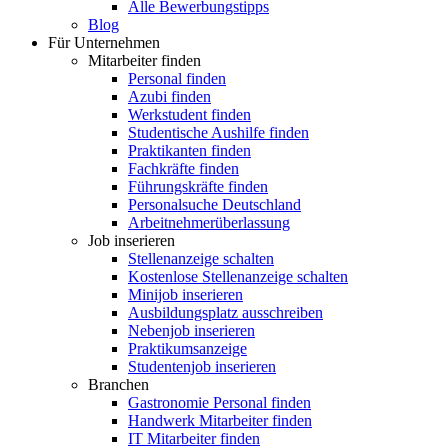
Alle Bewerbungstipps
Blog
Für Unternehmen
Mitarbeiter finden
Personal finden
Azubi finden
Werkstudent finden
Studentische Aushilfe finden
Praktikanten finden
Fachkräfte finden
Führungskräfte finden
Personalsuche Deutschland
Arbeitnehmerüberlassung
Job inserieren
Stellenanzeige schalten
Kostenlose Stellenanzeige schalten
Minijob inserieren
Ausbildungsplatz ausschreiben
Nebenjob inserieren
Praktikumsanzeige
Studentenjob inserieren
Branchen
Gastronomie Personal finden
Handwerk Mitarbeiter finden
IT Mitarbeiter finden