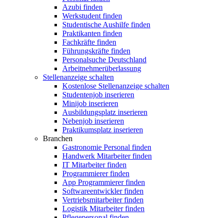
Azubi finden
Werkstudent finden
Studentische Aushilfe finden
Praktikanten finden
Fachkräfte finden
Führungskräfte finden
Personalsuche Deutschland
Arbeitnehmerüberlassung
Stellenanzeige schalten
Kostenlose Stellenanzeige schalten
Studentenjob inserieren
Minijob inserieren
Ausbildungsplatz inserieren
Nebenjob inserieren
Praktikumsplatz inserieren
Branchen
Gastronomie Personal finden
Handwerk Mitarbeiter finden
IT Mitarbeiter finden
Programmierer finden
App Programmierer finden
Softwareentwickler finden
Vertriebsmitarbeiter finden
Logistik Mitarbeiter finden
Pflegepersonal finden