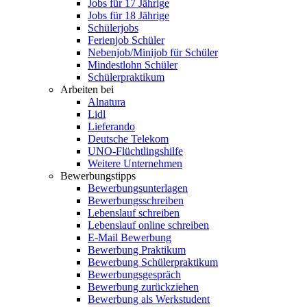
Jobs für 17 Jährige
Jobs für 18 Jährige
Schülerjobs
Ferienjob Schüler
Nebenjob/Minijob für Schüler
Mindestlohn Schüler
Schülerpraktikum
Arbeiten bei
Alnatura
Lidl
Lieferando
Deutsche Telekom
UNO-Flüchtlingshilfe
Weitere Unternehmen
Bewerbungstipps
Bewerbungsunterlagen
Bewerbungsschreiben
Lebenslauf schreiben
Lebenslauf online schreiben
E-Mail Bewerbung
Bewerbung Praktikum
Bewerbung Schülerpraktikum
Bewerbungsgespräch
Bewerbung zurückziehen
Bewerbung als Werkstudent