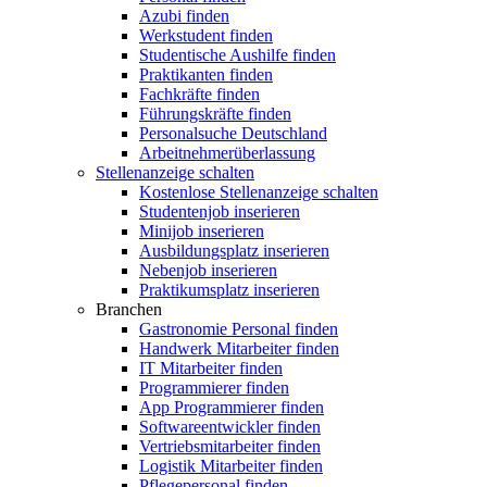
Azubi finden
Werkstudent finden
Studentische Aushilfe finden
Praktikanten finden
Fachkräfte finden
Führungskräfte finden
Personalsuche Deutschland
Arbeitnehmerüberlassung
Stellenanzeige schalten
Kostenlose Stellenanzeige schalten
Studentenjob inserieren
Minijob inserieren
Ausbildungsplatz inserieren
Nebenjob inserieren
Praktikumsplatz inserieren
Branchen
Gastronomie Personal finden
Handwerk Mitarbeiter finden
IT Mitarbeiter finden
Programmierer finden
App Programmierer finden
Softwareentwickler finden
Vertriebsmitarbeiter finden
Logistik Mitarbeiter finden
Pflegepersonal finden