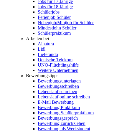
Jobs für 17 Jährige
Jobs für 18 Jährige
Schülerjobs
Ferienjob Schüler
Nebenjob/Minijob für Schüler
Mindestlohn Schüler
Schülerpraktikum
Arbeiten bei
Alnatura
Lidl
Lieferando
Deutsche Telekom
UNO-Flüchtlingshilfe
Weitere Unternehmen
Bewerbungstipps
Bewerbungsunterlagen
Bewerbungsschreiben
Lebenslauf schreiben
Lebenslauf online schreiben
E-Mail Bewerbung
Bewerbung Praktikum
Bewerbung Schülerpraktikum
Bewerbungsgespräch
Bewerbung zurückziehen
Bewerbung als Werkstudent