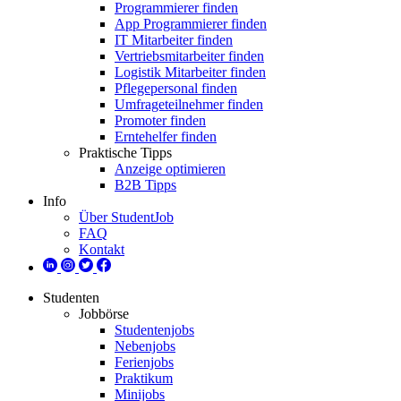
Programmierer finden
App Programmierer finden
IT Mitarbeiter finden
Vertriebsmitarbeiter finden
Logistik Mitarbeiter finden
Pflegepersonal finden
Umfrageteilnehmer finden
Promoter finden
Erntehelfer finden
Praktische Tipps
Anzeige optimieren
B2B Tipps
Info
Über StudentJob
FAQ
Kontakt
Studenten
Jobbörse
Studentenjobs
Nebenjobs
Ferienjobs
Praktikum
Minijobs