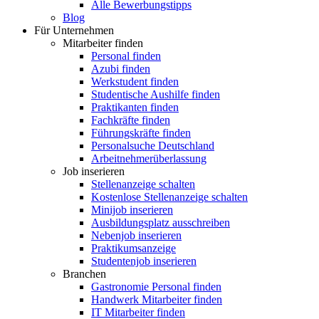
Alle Bewerbungstipps
Blog
Für Unternehmen
Mitarbeiter finden
Personal finden
Azubi finden
Werkstudent finden
Studentische Aushilfe finden
Praktikanten finden
Fachkräfte finden
Führungskräfte finden
Personalsuche Deutschland
Arbeitnehmerüberlassung
Job inserieren
Stellenanzeige schalten
Kostenlose Stellenanzeige schalten
Minijob inserieren
Ausbildungsplatz ausschreiben
Nebenjob inserieren
Praktikumsanzeige
Studentenjob inserieren
Branchen
Gastronomie Personal finden
Handwerk Mitarbeiter finden
IT Mitarbeiter finden