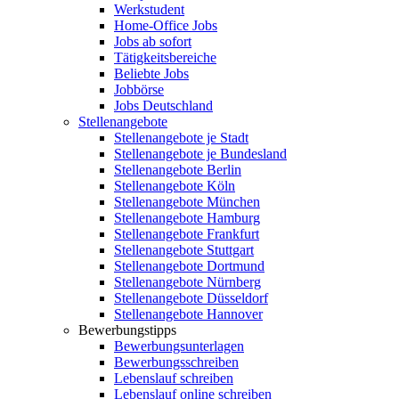
Werkstudent
Home-Office Jobs
Jobs ab sofort
Tätigkeitsbereiche
Beliebte Jobs
Jobbörse
Jobs Deutschland
Stellenangebote
Stellenangebote je Stadt
Stellenangebote je Bundesland
Stellenangebote Berlin
Stellenangebote Köln
Stellenangebote München
Stellenangebote Hamburg
Stellenangebote Frankfurt
Stellenangebote Stuttgart
Stellenangebote Dortmund
Stellenangebote Nürnberg
Stellenangebote Düsseldorf
Stellenangebote Hannover
Bewerbungstipps
Bewerbungsunterlagen
Bewerbungsschreiben
Lebenslauf schreiben
Lebenslauf online schreiben