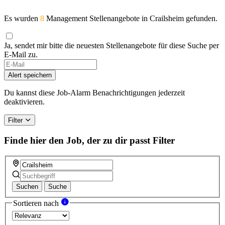
Es wurden
8
Management Stellenangebote in Crailsheim gefunden.
Ja, sendet mir bitte die neuesten Stellenangebote für diese Suche per
E-Mail zu.
If
you
Alert speichern
are
a
Du kannst diese Job-Alarm Benachrichtigungen jederzeit
human,
deaktivieren.
ignore
this
Filter
field
Finde hier den Job, der zu dir passt
Filter
Suchen
Suche
Sortieren nach