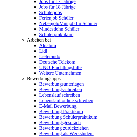
Jobs für 17 Jährige
Jobs für 18 Jährige
Schülerjobs
Ferienjob Schüler
Nebenjob/Minijob für Schüler
Mindestlohn Schüler
Schülerpraktikum
Arbeiten bei
Alnatura
Lidl
Lieferando
Deutsche Telekom
UNO-Flüchtlingshilfe
Weitere Unternehmen
Bewerbungstipps
Bewerbungsunterlagen
Bewerbungsschreiben
Lebenslauf schreiben
Lebenslauf online schreiben
E-Mail Bewerbung
Bewerbung Praktikum
Bewerbung Schülerpraktikum
Bewerbungsgespräch
Bewerbung zurückziehen
Bewerbung als Werkstudent