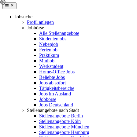
Jobsuche
Profil anlegen
Jobbörse
Alle Stellenangebote
Studentenjobs
Nebenjob
Ferienjob
Praktikum
Minijob
Werkstudent
Home-Office Jobs
Beliebte Jobs
Jobs ab sofort
Tätigkeitsbereiche
Jobs im Ausland
Jobbörse
Jobs Deutschland
Stellenangebote nach Stadt
Stellenangebote Berlin
Stellenangebote Köln
Stellenangebote München
Stellenangebote Hamburg