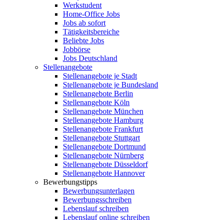
Werkstudent
Home-Office Jobs
Jobs ab sofort
Tätigkeitsbereiche
Beliebte Jobs
Jobbörse
Jobs Deutschland
Stellenangebote
Stellenangebote je Stadt
Stellenangebote je Bundesland
Stellenangebote Berlin
Stellenangebote Köln
Stellenangebote München
Stellenangebote Hamburg
Stellenangebote Frankfurt
Stellenangebote Stuttgart
Stellenangebote Dortmund
Stellenangebote Nürnberg
Stellenangebote Düsseldorf
Stellenangebote Hannover
Bewerbungstipps
Bewerbungsunterlagen
Bewerbungsschreiben
Lebenslauf schreiben
Lebenslauf online schreiben