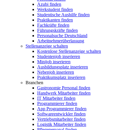
Azubi finden
Werkstudent finden
Studentische Aushilfe finden
Praktikanten finden
Fachkräfte finden
Führungskräfte finden
Personalsuche Deutschland
Arbeitnehmerüberlassung
Stellenanzeige schalten
Kostenlose Stellenanzeige schalten
Studentenjob inserieren
Minijob inserieren
Ausbildungsplatz inserieren
Nebenjob inserieren
Praktikumsplatz inserieren
Branchen
Gastronomie Personal finden
Handwerk Mitarbeiter finden
IT Mitarbeiter finden
Programmierer finden
App Programmierer finden
Softwareentwickler finden
Vertriebsmitarbeiter finden
Logistik Mitarbeiter finden
Pflegepersonal finden