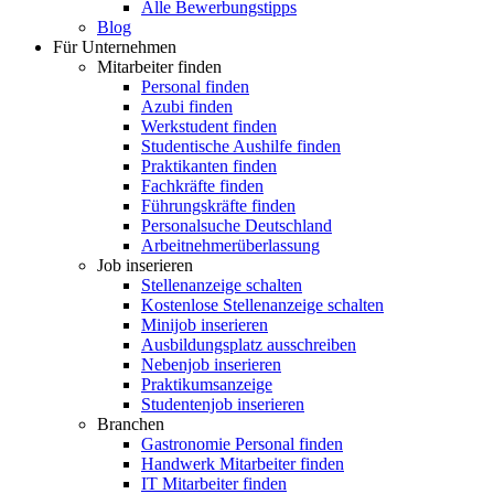
Alle Bewerbungstipps
Blog
Für Unternehmen
Mitarbeiter finden
Personal finden
Azubi finden
Werkstudent finden
Studentische Aushilfe finden
Praktikanten finden
Fachkräfte finden
Führungskräfte finden
Personalsuche Deutschland
Arbeitnehmerüberlassung
Job inserieren
Stellenanzeige schalten
Kostenlose Stellenanzeige schalten
Minijob inserieren
Ausbildungsplatz ausschreiben
Nebenjob inserieren
Praktikumsanzeige
Studentenjob inserieren
Branchen
Gastronomie Personal finden
Handwerk Mitarbeiter finden
IT Mitarbeiter finden