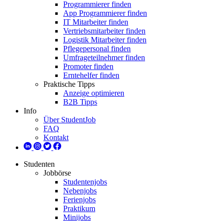
Programmierer finden
App Programmierer finden
IT Mitarbeiter finden
Vertriebsmitarbeiter finden
Logistik Mitarbeiter finden
Pflegepersonal finden
Umfrageteilnehmer finden
Promoter finden
Erntehelfer finden
Praktische Tipps
Anzeige optimieren
B2B Tipps
Info
Über StudentJob
FAQ
Kontakt
Studenten
Jobbörse
Studentenjobs
Nebenjobs
Ferienjobs
Praktikum
Minijobs