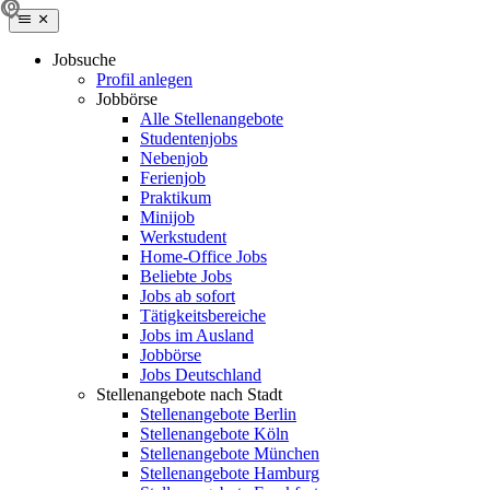
Jobsuche
Profil anlegen
Jobbörse
Alle Stellenangebote
Studentenjobs
Nebenjob
Ferienjob
Praktikum
Minijob
Werkstudent
Home-Office Jobs
Beliebte Jobs
Jobs ab sofort
Tätigkeitsbereiche
Jobs im Ausland
Jobbörse
Jobs Deutschland
Stellenangebote nach Stadt
Stellenangebote Berlin
Stellenangebote Köln
Stellenangebote München
Stellenangebote Hamburg