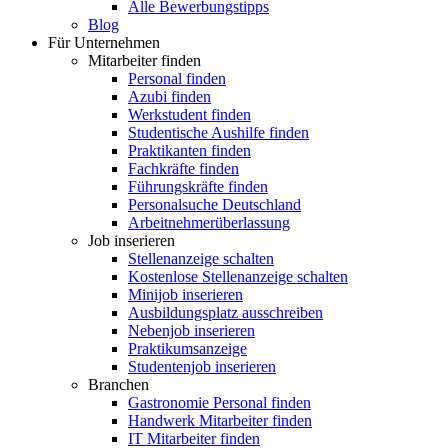
Alle Bewerbungstipps
Blog
Für Unternehmen
Mitarbeiter finden
Personal finden
Azubi finden
Werkstudent finden
Studentische Aushilfe finden
Praktikanten finden
Fachkräfte finden
Führungskräfte finden
Personalsuche Deutschland
Arbeitnehmerüberlassung
Job inserieren
Stellenanzeige schalten
Kostenlose Stellenanzeige schalten
Minijob inserieren
Ausbildungsplatz ausschreiben
Nebenjob inserieren
Praktikumsanzeige
Studentenjob inserieren
Branchen
Gastronomie Personal finden
Handwerk Mitarbeiter finden
IT Mitarbeiter finden