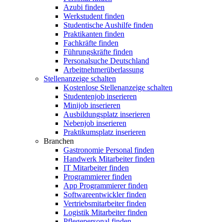
Azubi finden
Werkstudent finden
Studentische Aushilfe finden
Praktikanten finden
Fachkräfte finden
Führungskräfte finden
Personalsuche Deutschland
Arbeitnehmerüberlassung
Stellenanzeige schalten
Kostenlose Stellenanzeige schalten
Studentenjob inserieren
Minijob inserieren
Ausbildungsplatz inserieren
Nebenjob inserieren
Praktikumsplatz inserieren
Branchen
Gastronomie Personal finden
Handwerk Mitarbeiter finden
IT Mitarbeiter finden
Programmierer finden
App Programmierer finden
Softwareentwickler finden
Vertriebsmitarbeiter finden
Logistik Mitarbeiter finden
Pflegepersonal finden