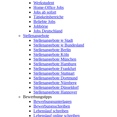
Werkstudent
Home-Office Jobs
Jobs ab sofort
Tätigkeitsbereiche
Beliebte Jobs
Jobbörse
Jobs Deutschland
Stellenangebote
Stellenangebote je Stadt
Stellenangebote je Bundesland
Stellenangebote Berlin
Stellenangebote Köln
Stellenangebote München
Stellenangebote Hamburg
Stellenangebote Frankfurt
Stellenangebote Stuttgart
Stellenangebote Dortmund
Stellenangebote Nürnberg
Stellenangebote Düsseldorf
Stellenangebote Hannover
Bewerbungstipps
Bewerbungsunterlagen
Bewerbungsschreiben
Lebenslauf schreiben
Lebenslauf online schreiben