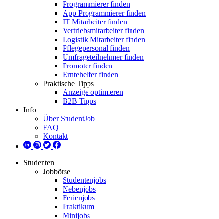
Programmierer finden
App Programmierer finden
IT Mitarbeiter finden
Vertriebsmitarbeiter finden
Logistik Mitarbeiter finden
Pflegepersonal finden
Umfrageteilnehmer finden
Promoter finden
Erntehelfer finden
Praktische Tipps
Anzeige optimieren
B2B Tipps
Info
Über StudentJob
FAQ
Kontakt
Studenten
Jobbörse
Studentenjobs
Nebenjobs
Ferienjobs
Praktikum
Minijobs