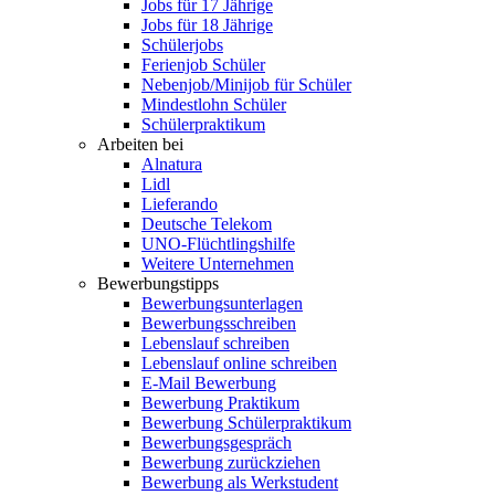
Jobs für 17 Jährige
Jobs für 18 Jährige
Schülerjobs
Ferienjob Schüler
Nebenjob/Minijob für Schüler
Mindestlohn Schüler
Schülerpraktikum
Arbeiten bei
Alnatura
Lidl
Lieferando
Deutsche Telekom
UNO-Flüchtlingshilfe
Weitere Unternehmen
Bewerbungstipps
Bewerbungsunterlagen
Bewerbungsschreiben
Lebenslauf schreiben
Lebenslauf online schreiben
E-Mail Bewerbung
Bewerbung Praktikum
Bewerbung Schülerpraktikum
Bewerbungsgespräch
Bewerbung zurückziehen
Bewerbung als Werkstudent