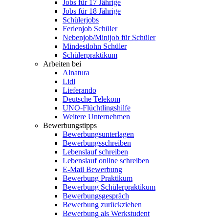
Jobs für 17 Jährige
Jobs für 18 Jährige
Schülerjobs
Ferienjob Schüler
Nebenjob/Minijob für Schüler
Mindestlohn Schüler
Schülerpraktikum
Arbeiten bei
Alnatura
Lidl
Lieferando
Deutsche Telekom
UNO-Flüchtlingshilfe
Weitere Unternehmen
Bewerbungstipps
Bewerbungsunterlagen
Bewerbungsschreiben
Lebenslauf schreiben
Lebenslauf online schreiben
E-Mail Bewerbung
Bewerbung Praktikum
Bewerbung Schülerpraktikum
Bewerbungsgespräch
Bewerbung zurückziehen
Bewerbung als Werkstudent