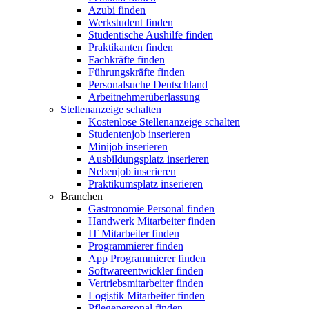
Azubi finden
Werkstudent finden
Studentische Aushilfe finden
Praktikanten finden
Fachkräfte finden
Führungskräfte finden
Personalsuche Deutschland
Arbeitnehmerüberlassung
Stellenanzeige schalten
Kostenlose Stellenanzeige schalten
Studentenjob inserieren
Minijob inserieren
Ausbildungsplatz inserieren
Nebenjob inserieren
Praktikumsplatz inserieren
Branchen
Gastronomie Personal finden
Handwerk Mitarbeiter finden
IT Mitarbeiter finden
Programmierer finden
App Programmierer finden
Softwareentwickler finden
Vertriebsmitarbeiter finden
Logistik Mitarbeiter finden
Pflegepersonal finden