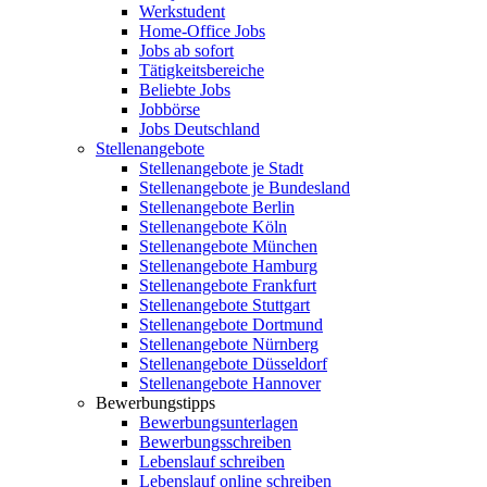
Werkstudent
Home-Office Jobs
Jobs ab sofort
Tätigkeitsbereiche
Beliebte Jobs
Jobbörse
Jobs Deutschland
Stellenangebote
Stellenangebote je Stadt
Stellenangebote je Bundesland
Stellenangebote Berlin
Stellenangebote Köln
Stellenangebote München
Stellenangebote Hamburg
Stellenangebote Frankfurt
Stellenangebote Stuttgart
Stellenangebote Dortmund
Stellenangebote Nürnberg
Stellenangebote Düsseldorf
Stellenangebote Hannover
Bewerbungstipps
Bewerbungsunterlagen
Bewerbungsschreiben
Lebenslauf schreiben
Lebenslauf online schreiben