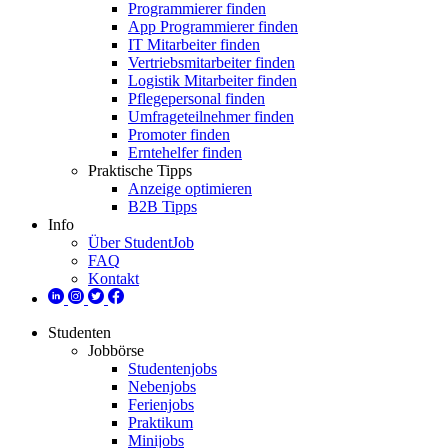
Programmierer finden
App Programmierer finden
IT Mitarbeiter finden
Vertriebsmitarbeiter finden
Logistik Mitarbeiter finden
Pflegepersonal finden
Umfrageteilnehmer finden
Promoter finden
Erntehelfer finden
Praktische Tipps
Anzeige optimieren
B2B Tipps
Info
Über StudentJob
FAQ
Kontakt
Studenten
Jobbörse
Studentenjobs
Nebenjobs
Ferienjobs
Praktikum
Minijobs