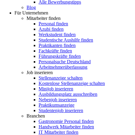
Alle Bewerbungstipps
Blog
Für Unternehmen
Mitarbeiter finden
Personal finden
Azubi finden
Werkstudent finden
Studentische Aushilfe finden
Praktikanten finden
Fachkräfte finden
Führungskräfte finden
Personalsuche Deutschland
Arbeitnehmerüberlassung
Job inserieren
Stellenanzeige schalten
Kostenlose Stellenanzeige schalten
Minijob inserieren
Ausbildungsplatz ausschreiben
Nebenjob inserieren
Praktikumsanzeige
Studentenjob inserieren
Branchen
Gastronomie Personal finden
Handwerk Mitarbeiter finden
IT Mitarbeiter finden