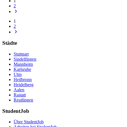
1
2
1
2
Städte
Stuttgart
Sindelfingen
Mannheim
Karlsruhe
Ulm
Heilbronn
Heidelberg
Aalen
Rastatt
Reutlingen
StudentJob
Über StudentJob
Arbeiten bei StudentJob