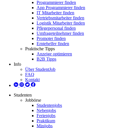
Programmierer finden
App Programmierer finden
IT Mitarbeiter finden
Vertriebsmitarbeiter finden
Logistik Mitarbeiter finden
Pflegepersonal finden
Umfrageteilnehmer finden
Promoter finden
Erntehelfer finden
Praktische Tipps
Anzeige optimieren
B2B Tipps
Info
Über StudentJob
FAQ
Kontakt
Studenten
Jobbörse
Studentenjobs
Nebenjobs
Ferienjobs
Praktikum
Minijobs