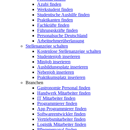
Azubi finden
Werkstudent finden
Studentische Aushilfe finden
Praktikanten finden
Fachkräfte finden
Führungskräfte finden
Personalsuche Deutschland
Arbeitnehmerüberlassung
Stellenanzeige schalten
Kostenlose Stellenanzeige schalten
Studentenjob inserieren
Minijob inserieren
Ausbildungsplatz inserieren
Nebenjob inserieren
Praktikumsplatz inserieren
Branchen
Gastronomie Personal finden
Handwerk Mitarbeiter finden
IT Mitarbeiter finden
Programmierer finden
App Programmierer finden
Softwareentwickler finden
Vertriebsmitarbeiter finden
Logistik Mitarbeiter finden
Pflegepersonal finden