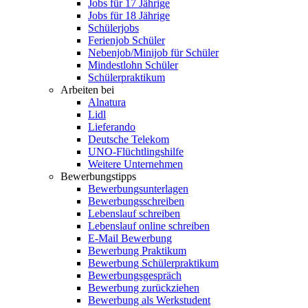
Jobs für 17 Jährige
Jobs für 18 Jährige
Schülerjobs
Ferienjob Schüler
Nebenjob/Minijob für Schüler
Mindestlohn Schüler
Schülerpraktikum
Arbeiten bei
Alnatura
Lidl
Lieferando
Deutsche Telekom
UNO-Flüchtlingshilfe
Weitere Unternehmen
Bewerbungstipps
Bewerbungsunterlagen
Bewerbungsschreiben
Lebenslauf schreiben
Lebenslauf online schreiben
E-Mail Bewerbung
Bewerbung Praktikum
Bewerbung Schülerpraktikum
Bewerbungsgespräch
Bewerbung zurückziehen
Bewerbung als Werkstudent