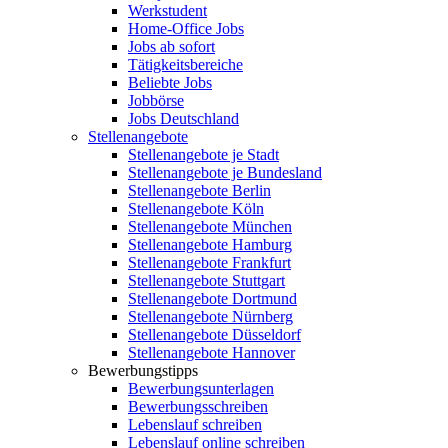
Werkstudent
Home-Office Jobs
Jobs ab sofort
Tätigkeitsbereiche
Beliebte Jobs
Jobbörse
Jobs Deutschland
Stellenangebote
Stellenangebote je Stadt
Stellenangebote je Bundesland
Stellenangebote Berlin
Stellenangebote Köln
Stellenangebote München
Stellenangebote Hamburg
Stellenangebote Frankfurt
Stellenangebote Stuttgart
Stellenangebote Dortmund
Stellenangebote Nürnberg
Stellenangebote Düsseldorf
Stellenangebote Hannover
Bewerbungstipps
Bewerbungsunterlagen
Bewerbungsschreiben
Lebenslauf schreiben
Lebenslauf online schreiben