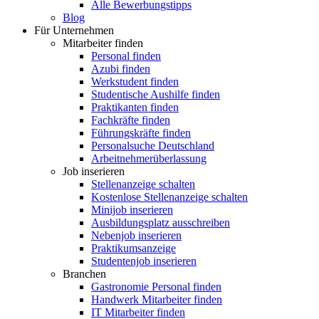
Alle Bewerbungstipps
Blog
Für Unternehmen
Mitarbeiter finden
Personal finden
Azubi finden
Werkstudent finden
Studentische Aushilfe finden
Praktikanten finden
Fachkräfte finden
Führungskräfte finden
Personalsuche Deutschland
Arbeitnehmerüberlassung
Job inserieren
Stellenanzeige schalten
Kostenlose Stellenanzeige schalten
Minijob inserieren
Ausbildungsplatz ausschreiben
Nebenjob inserieren
Praktikumsanzeige
Studentenjob inserieren
Branchen
Gastronomie Personal finden
Handwerk Mitarbeiter finden
IT Mitarbeiter finden