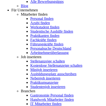
Alle Bewerbungstipps
Blog
Für Unternehmen
Mitarbeiter finden
Personal finden
Azubi finden
Werkstudent finden
Studentische Aushilfe finden
Praktikanten finden
Fachkräfte finden
Führungskräfte finden
Personalsuche Deutschland
Arbeitnehmerüberlassung
Job inserieren
Stellenanzeige schalten
Kostenlose Stellenanzeige schalten
Minijob inserieren
Ausbildungsplatz ausschreiben
Nebenjob inserieren
Praktikumsanzeige
Studentenjob inserieren
Branchen
Gastronomie Personal finden
Handwerk Mitarbeiter finden
IT Mitarbeiter finden