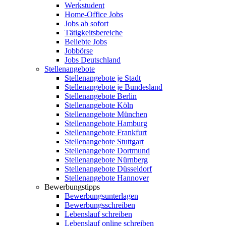
Werkstudent
Home-Office Jobs
Jobs ab sofort
Tätigkeitsbereiche
Beliebte Jobs
Jobbörse
Jobs Deutschland
Stellenangebote
Stellenangebote je Stadt
Stellenangebote je Bundesland
Stellenangebote Berlin
Stellenangebote Köln
Stellenangebote München
Stellenangebote Hamburg
Stellenangebote Frankfurt
Stellenangebote Stuttgart
Stellenangebote Dortmund
Stellenangebote Nürnberg
Stellenangebote Düsseldorf
Stellenangebote Hannover
Bewerbungstipps
Bewerbungsunterlagen
Bewerbungsschreiben
Lebenslauf schreiben
Lebenslauf online schreiben