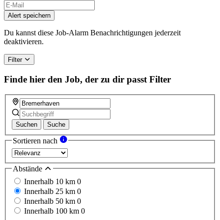
If
you
Alert speichern
are
a
Du kannst diese Job-Alarm Benachrichtigungen jederzeit
human,
deaktivieren.
ignore
this
Filter
field
Finde hier den Job, der zu dir passt
Filter
Suchen
Suche
Sortieren nach
Abstände
Innerhalb 10 km
0
Innerhalb 25 km
0
Innerhalb 50 km
0
Innerhalb 100 km
0