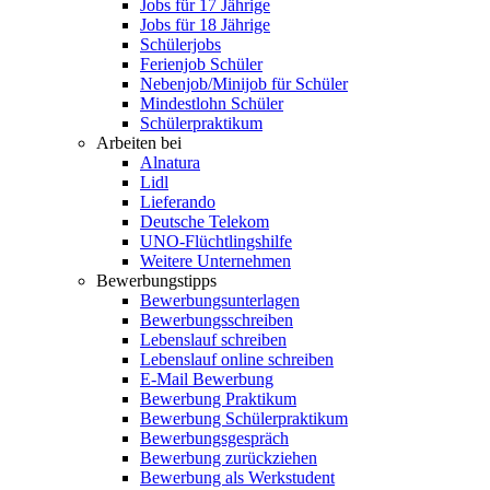
Jobs für 17 Jährige
Jobs für 18 Jährige
Schülerjobs
Ferienjob Schüler
Nebenjob/Minijob für Schüler
Mindestlohn Schüler
Schülerpraktikum
Arbeiten bei
Alnatura
Lidl
Lieferando
Deutsche Telekom
UNO-Flüchtlingshilfe
Weitere Unternehmen
Bewerbungstipps
Bewerbungsunterlagen
Bewerbungsschreiben
Lebenslauf schreiben
Lebenslauf online schreiben
E-Mail Bewerbung
Bewerbung Praktikum
Bewerbung Schülerpraktikum
Bewerbungsgespräch
Bewerbung zurückziehen
Bewerbung als Werkstudent