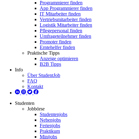
Programmierer finden
App Programmierer finden
IT Mitarbeiter finden
Vertriebsmitarbeiter finden
Logistik Mitarbeiter finden
Pflegepersonal finden
Umfrageteilnehmer finden
Promoter finden
Erntehelfer finden
Praktische Tipps
Anzeige optimieren
B2B Tipps
Info
Über StudentJob
FAQ
Kontakt
Studenten
Jobbörse
Studentenjobs
Nebenjobs
Ferienjobs
Praktikum
Minijobs