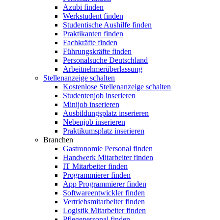
Azubi finden
Werkstudent finden
Studentische Aushilfe finden
Praktikanten finden
Fachkräfte finden
Führungskräfte finden
Personalsuche Deutschland
Arbeitnehmerüberlassung
Stellenanzeige schalten
Kostenlose Stellenanzeige schalten
Studentenjob inserieren
Minijob inserieren
Ausbildungsplatz inserieren
Nebenjob inserieren
Praktikumsplatz inserieren
Branchen
Gastronomie Personal finden
Handwerk Mitarbeiter finden
IT Mitarbeiter finden
Programmierer finden
App Programmierer finden
Softwareentwickler finden
Vertriebsmitarbeiter finden
Logistik Mitarbeiter finden
Pflegepersonal finden