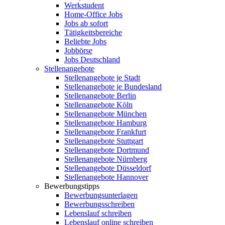
Werkstudent
Home-Office Jobs
Jobs ab sofort
Tätigkeitsbereiche
Beliebte Jobs
Jobbörse
Jobs Deutschland
Stellenangebote
Stellenangebote je Stadt
Stellenangebote je Bundesland
Stellenangebote Berlin
Stellenangebote Köln
Stellenangebote München
Stellenangebote Hamburg
Stellenangebote Frankfurt
Stellenangebote Stuttgart
Stellenangebote Dortmund
Stellenangebote Nürnberg
Stellenangebote Düsseldorf
Stellenangebote Hannover
Bewerbungstipps
Bewerbungsunterlagen
Bewerbungsschreiben
Lebenslauf schreiben
Lebenslauf online schreiben