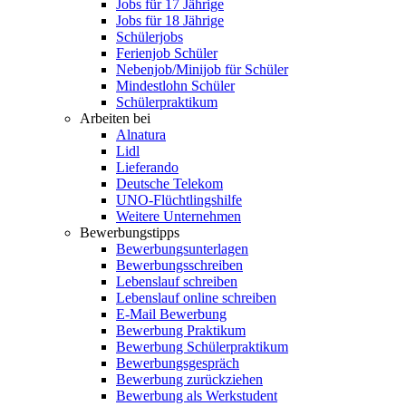
Jobs für 17 Jährige
Jobs für 18 Jährige
Schülerjobs
Ferienjob Schüler
Nebenjob/Minijob für Schüler
Mindestlohn Schüler
Schülerpraktikum
Arbeiten bei
Alnatura
Lidl
Lieferando
Deutsche Telekom
UNO-Flüchtlingshilfe
Weitere Unternehmen
Bewerbungstipps
Bewerbungsunterlagen
Bewerbungsschreiben
Lebenslauf schreiben
Lebenslauf online schreiben
E-Mail Bewerbung
Bewerbung Praktikum
Bewerbung Schülerpraktikum
Bewerbungsgespräch
Bewerbung zurückziehen
Bewerbung als Werkstudent