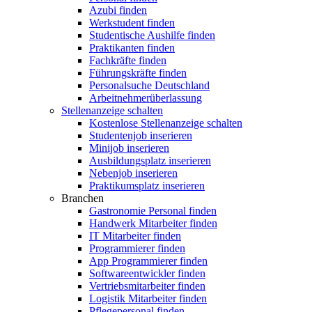
Azubi finden
Werkstudent finden
Studentische Aushilfe finden
Praktikanten finden
Fachkräfte finden
Führungskräfte finden
Personalsuche Deutschland
Arbeitnehmerüberlassung
Stellenanzeige schalten
Kostenlose Stellenanzeige schalten
Studentenjob inserieren
Minijob inserieren
Ausbildungsplatz inserieren
Nebenjob inserieren
Praktikumsplatz inserieren
Branchen
Gastronomie Personal finden
Handwerk Mitarbeiter finden
IT Mitarbeiter finden
Programmierer finden
App Programmierer finden
Softwareentwickler finden
Vertriebsmitarbeiter finden
Logistik Mitarbeiter finden
Pflegepersonal finden