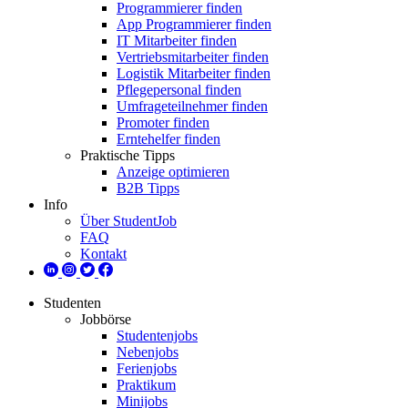
Programmierer finden
App Programmierer finden
IT Mitarbeiter finden
Vertriebsmitarbeiter finden
Logistik Mitarbeiter finden
Pflegepersonal finden
Umfrageteilnehmer finden
Promoter finden
Erntehelfer finden
Praktische Tipps
Anzeige optimieren
B2B Tipps
Info
Über StudentJob
FAQ
Kontakt
Studenten
Jobbörse
Studentenjobs
Nebenjobs
Ferienjobs
Praktikum
Minijobs