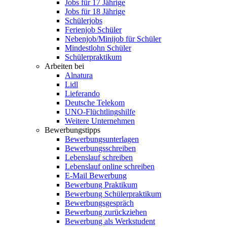
Jobs für 17 Jährige
Jobs für 18 Jährige
Schülerjobs
Ferienjob Schüler
Nebenjob/Minijob für Schüler
Mindestlohn Schüler
Schülerpraktikum
Arbeiten bei
Alnatura
Lidl
Lieferando
Deutsche Telekom
UNO-Flüchtlingshilfe
Weitere Unternehmen
Bewerbungstipps
Bewerbungsunterlagen
Bewerbungsschreiben
Lebenslauf schreiben
Lebenslauf online schreiben
E-Mail Bewerbung
Bewerbung Praktikum
Bewerbung Schülerpraktikum
Bewerbungsgespräch
Bewerbung zurückziehen
Bewerbung als Werkstudent