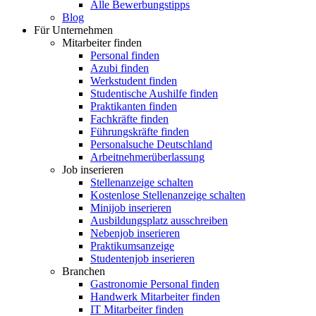
Alle Bewerbungstipps
Blog
Für Unternehmen
Mitarbeiter finden
Personal finden
Azubi finden
Werkstudent finden
Studentische Aushilfe finden
Praktikanten finden
Fachkräfte finden
Führungskräfte finden
Personalsuche Deutschland
Arbeitnehmerüberlassung
Job inserieren
Stellenanzeige schalten
Kostenlose Stellenanzeige schalten
Minijob inserieren
Ausbildungsplatz ausschreiben
Nebenjob inserieren
Praktikumsanzeige
Studentenjob inserieren
Branchen
Gastronomie Personal finden
Handwerk Mitarbeiter finden
IT Mitarbeiter finden