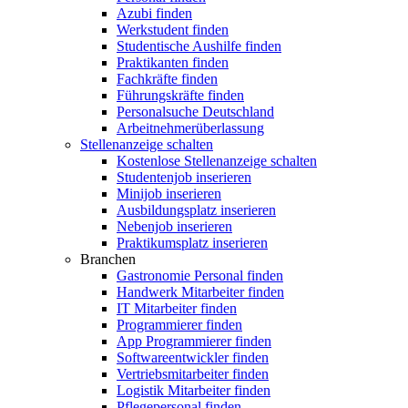
Azubi finden
Werkstudent finden
Studentische Aushilfe finden
Praktikanten finden
Fachkräfte finden
Führungskräfte finden
Personalsuche Deutschland
Arbeitnehmerüberlassung
Stellenanzeige schalten
Kostenlose Stellenanzeige schalten
Studentenjob inserieren
Minijob inserieren
Ausbildungsplatz inserieren
Nebenjob inserieren
Praktikumsplatz inserieren
Branchen
Gastronomie Personal finden
Handwerk Mitarbeiter finden
IT Mitarbeiter finden
Programmierer finden
App Programmierer finden
Softwareentwickler finden
Vertriebsmitarbeiter finden
Logistik Mitarbeiter finden
Pflegepersonal finden