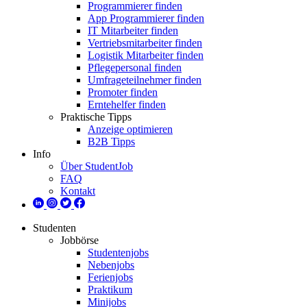
Programmierer finden
App Programmierer finden
IT Mitarbeiter finden
Vertriebsmitarbeiter finden
Logistik Mitarbeiter finden
Pflegepersonal finden
Umfrageteilnehmer finden
Promoter finden
Erntehelfer finden
Praktische Tipps
Anzeige optimieren
B2B Tipps
Info
Über StudentJob
FAQ
Kontakt
Studenten
Jobbörse
Studentenjobs
Nebenjobs
Ferienjobs
Praktikum
Minijobs