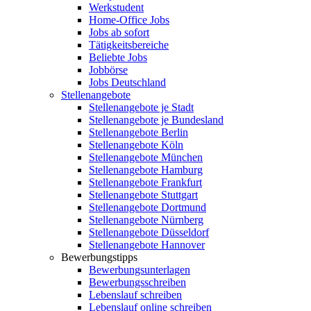
Werkstudent
Home-Office Jobs
Jobs ab sofort
Tätigkeitsbereiche
Beliebte Jobs
Jobbörse
Jobs Deutschland
Stellenangebote
Stellenangebote je Stadt
Stellenangebote je Bundesland
Stellenangebote Berlin
Stellenangebote Köln
Stellenangebote München
Stellenangebote Hamburg
Stellenangebote Frankfurt
Stellenangebote Stuttgart
Stellenangebote Dortmund
Stellenangebote Nürnberg
Stellenangebote Düsseldorf
Stellenangebote Hannover
Bewerbungstipps
Bewerbungsunterlagen
Bewerbungsschreiben
Lebenslauf schreiben
Lebenslauf online schreiben