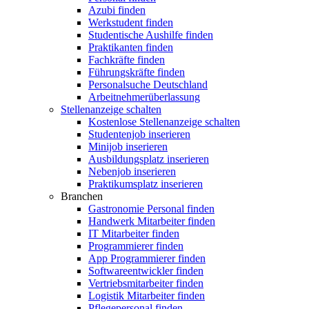
Azubi finden
Werkstudent finden
Studentische Aushilfe finden
Praktikanten finden
Fachkräfte finden
Führungskräfte finden
Personalsuche Deutschland
Arbeitnehmerüberlassung
Stellenanzeige schalten
Kostenlose Stellenanzeige schalten
Studentenjob inserieren
Minijob inserieren
Ausbildungsplatz inserieren
Nebenjob inserieren
Praktikumsplatz inserieren
Branchen
Gastronomie Personal finden
Handwerk Mitarbeiter finden
IT Mitarbeiter finden
Programmierer finden
App Programmierer finden
Softwareentwickler finden
Vertriebsmitarbeiter finden
Logistik Mitarbeiter finden
Pflegepersonal finden