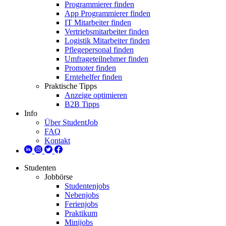
Programmierer finden
App Programmierer finden
IT Mitarbeiter finden
Vertriebsmitarbeiter finden
Logistik Mitarbeiter finden
Pflegepersonal finden
Umfrageteilnehmer finden
Promoter finden
Erntehelfer finden
Praktische Tipps
Anzeige optimieren
B2B Tipps
Info
Über StudentJob
FAQ
Kontakt
Studenten
Jobbörse
Studentenjobs
Nebenjobs
Ferienjobs
Praktikum
Minijobs