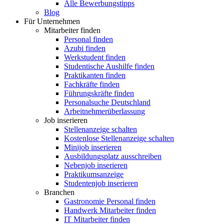
Alle Bewerbungstipps
Blog
Für Unternehmen
Mitarbeiter finden
Personal finden
Azubi finden
Werkstudent finden
Studentische Aushilfe finden
Praktikanten finden
Fachkräfte finden
Führungskräfte finden
Personalsuche Deutschland
Arbeitnehmerüberlassung
Job inserieren
Stellenanzeige schalten
Kostenlose Stellenanzeige schalten
Minijob inserieren
Ausbildungsplatz ausschreiben
Nebenjob inserieren
Praktikumsanzeige
Studentenjob inserieren
Branchen
Gastronomie Personal finden
Handwerk Mitarbeiter finden
IT Mitarbeiter finden