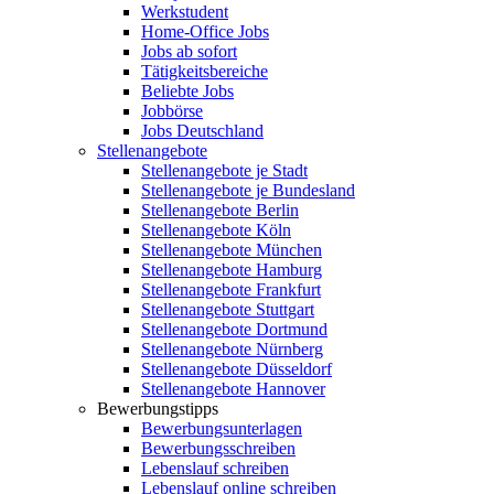
Werkstudent
Home-Office Jobs
Jobs ab sofort
Tätigkeitsbereiche
Beliebte Jobs
Jobbörse
Jobs Deutschland
Stellenangebote
Stellenangebote je Stadt
Stellenangebote je Bundesland
Stellenangebote Berlin
Stellenangebote Köln
Stellenangebote München
Stellenangebote Hamburg
Stellenangebote Frankfurt
Stellenangebote Stuttgart
Stellenangebote Dortmund
Stellenangebote Nürnberg
Stellenangebote Düsseldorf
Stellenangebote Hannover
Bewerbungstipps
Bewerbungsunterlagen
Bewerbungsschreiben
Lebenslauf schreiben
Lebenslauf online schreiben