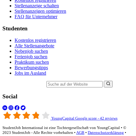
Kostenlos registrieren
Stellenanzeige schalten
Stellenanzeigen optimieren
FAQ für Unternehmer
Studenten
Kostenlos registrieren
Alle Stellenangebote
Nebenjob suchen
Ferienjob suchen
Praktikum suchen
Bewerbungstipps
Jobs im Ausland
Suche auf der Website
Social
YoungCapital Google score - 42 reviews
StudentJob International ist eine Tochtergesellschaft von YoungCapital • ©
2023 StudentJob - Alle Rechte vorbehalten •
AGB
•
Datenschutzerklärung
•