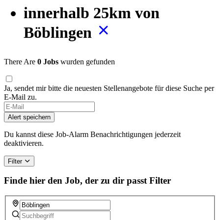
innerhalb 25km von
Böblingen
There Are
0 Jobs
wurden gefunden
Ja, sendet mir bitte die neuesten Stellenangebote für diese Suche per
E-Mail zu.
If
you
Alert speichern
are
a
Du kannst diese Job-Alarm Benachrichtigungen jederzeit
human,
deaktivieren.
ignore
this
Filter
field
Finde hier den Job, der zu dir passt
Filter