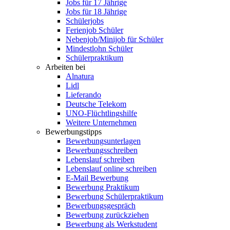
Jobs für 17 Jährige
Jobs für 18 Jährige
Schülerjobs
Ferienjob Schüler
Nebenjob/Minijob für Schüler
Mindestlohn Schüler
Schülerpraktikum
Arbeiten bei
Alnatura
Lidl
Lieferando
Deutsche Telekom
UNO-Flüchtlingshilfe
Weitere Unternehmen
Bewerbungstipps
Bewerbungsunterlagen
Bewerbungsschreiben
Lebenslauf schreiben
Lebenslauf online schreiben
E-Mail Bewerbung
Bewerbung Praktikum
Bewerbung Schülerpraktikum
Bewerbungsgespräch
Bewerbung zurückziehen
Bewerbung als Werkstudent