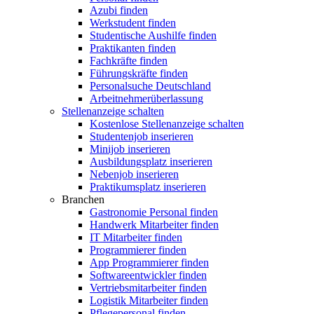
Azubi finden
Werkstudent finden
Studentische Aushilfe finden
Praktikanten finden
Fachkräfte finden
Führungskräfte finden
Personalsuche Deutschland
Arbeitnehmerüberlassung
Stellenanzeige schalten
Kostenlose Stellenanzeige schalten
Studentenjob inserieren
Minijob inserieren
Ausbildungsplatz inserieren
Nebenjob inserieren
Praktikumsplatz inserieren
Branchen
Gastronomie Personal finden
Handwerk Mitarbeiter finden
IT Mitarbeiter finden
Programmierer finden
App Programmierer finden
Softwareentwickler finden
Vertriebsmitarbeiter finden
Logistik Mitarbeiter finden
Pflegepersonal finden