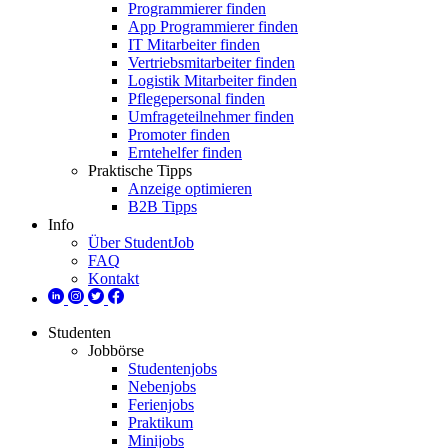
Programmierer finden
App Programmierer finden
IT Mitarbeiter finden
Vertriebsmitarbeiter finden
Logistik Mitarbeiter finden
Pflegepersonal finden
Umfrageteilnehmer finden
Promoter finden
Erntehelfer finden
Praktische Tipps
Anzeige optimieren
B2B Tipps
Info
Über StudentJob
FAQ
Kontakt
Studenten
Jobbörse
Studentenjobs
Nebenjobs
Ferienjobs
Praktikum
Minijobs