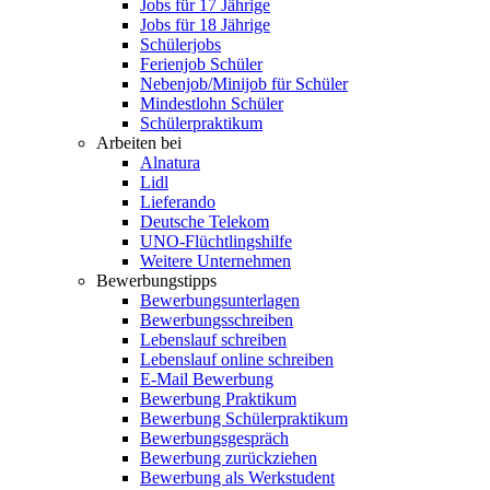
Jobs für 17 Jährige
Jobs für 18 Jährige
Schülerjobs
Ferienjob Schüler
Nebenjob/Minijob für Schüler
Mindestlohn Schüler
Schülerpraktikum
Arbeiten bei
Alnatura
Lidl
Lieferando
Deutsche Telekom
UNO-Flüchtlingshilfe
Weitere Unternehmen
Bewerbungstipps
Bewerbungsunterlagen
Bewerbungsschreiben
Lebenslauf schreiben
Lebenslauf online schreiben
E-Mail Bewerbung
Bewerbung Praktikum
Bewerbung Schülerpraktikum
Bewerbungsgespräch
Bewerbung zurückziehen
Bewerbung als Werkstudent