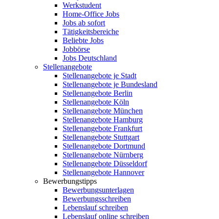
Werkstudent
Home-Office Jobs
Jobs ab sofort
Tätigkeitsbereiche
Beliebte Jobs
Jobbörse
Jobs Deutschland
Stellenangebote
Stellenangebote je Stadt
Stellenangebote je Bundesland
Stellenangebote Berlin
Stellenangebote Köln
Stellenangebote München
Stellenangebote Hamburg
Stellenangebote Frankfurt
Stellenangebote Stuttgart
Stellenangebote Dortmund
Stellenangebote Nürnberg
Stellenangebote Düsseldorf
Stellenangebote Hannover
Bewerbungstipps
Bewerbungsunterlagen
Bewerbungsschreiben
Lebenslauf schreiben
Lebenslauf online schreiben