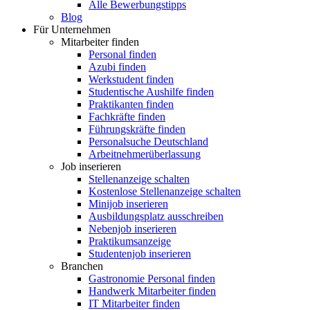
Alle Bewerbungstipps
Blog
Für Unternehmen
Mitarbeiter finden
Personal finden
Azubi finden
Werkstudent finden
Studentische Aushilfe finden
Praktikanten finden
Fachkräfte finden
Führungskräfte finden
Personalsuche Deutschland
Arbeitnehmerüberlassung
Job inserieren
Stellenanzeige schalten
Kostenlose Stellenanzeige schalten
Minijob inserieren
Ausbildungsplatz ausschreiben
Nebenjob inserieren
Praktikumsanzeige
Studentenjob inserieren
Branchen
Gastronomie Personal finden
Handwerk Mitarbeiter finden
IT Mitarbeiter finden