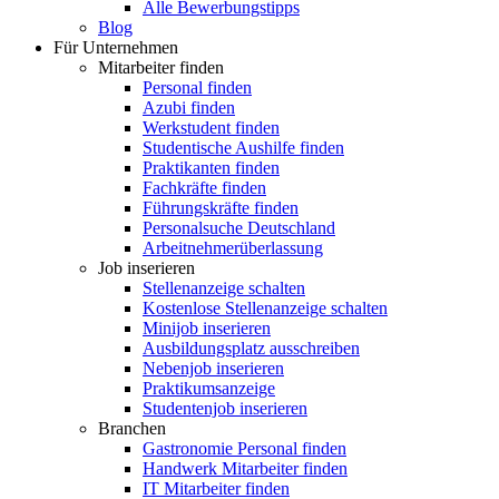
Alle Bewerbungstipps
Blog
Für Unternehmen
Mitarbeiter finden
Personal finden
Azubi finden
Werkstudent finden
Studentische Aushilfe finden
Praktikanten finden
Fachkräfte finden
Führungskräfte finden
Personalsuche Deutschland
Arbeitnehmerüberlassung
Job inserieren
Stellenanzeige schalten
Kostenlose Stellenanzeige schalten
Minijob inserieren
Ausbildungsplatz ausschreiben
Nebenjob inserieren
Praktikumsanzeige
Studentenjob inserieren
Branchen
Gastronomie Personal finden
Handwerk Mitarbeiter finden
IT Mitarbeiter finden