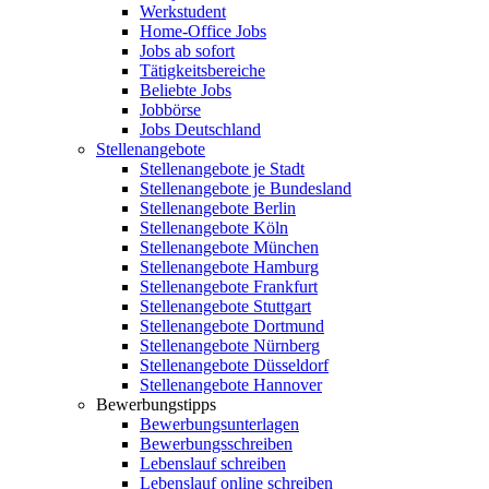
Werkstudent
Home-Office Jobs
Jobs ab sofort
Tätigkeitsbereiche
Beliebte Jobs
Jobbörse
Jobs Deutschland
Stellenangebote
Stellenangebote je Stadt
Stellenangebote je Bundesland
Stellenangebote Berlin
Stellenangebote Köln
Stellenangebote München
Stellenangebote Hamburg
Stellenangebote Frankfurt
Stellenangebote Stuttgart
Stellenangebote Dortmund
Stellenangebote Nürnberg
Stellenangebote Düsseldorf
Stellenangebote Hannover
Bewerbungstipps
Bewerbungsunterlagen
Bewerbungsschreiben
Lebenslauf schreiben
Lebenslauf online schreiben