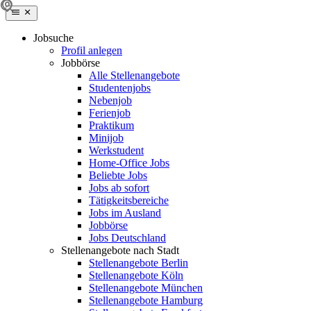
Jobsuche
Profil anlegen
Jobbörse
Alle Stellenangebote
Studentenjobs
Nebenjob
Ferienjob
Praktikum
Minijob
Werkstudent
Home-Office Jobs
Beliebte Jobs
Jobs ab sofort
Tätigkeitsbereiche
Jobs im Ausland
Jobbörse
Jobs Deutschland
Stellenangebote nach Stadt
Stellenangebote Berlin
Stellenangebote Köln
Stellenangebote München
Stellenangebote Hamburg