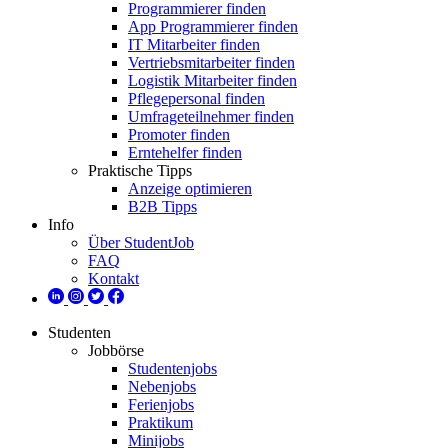
Programmierer finden
App Programmierer finden
IT Mitarbeiter finden
Vertriebsmitarbeiter finden
Logistik Mitarbeiter finden
Pflegepersonal finden
Umfrageteilnehmer finden
Promoter finden
Erntehelfer finden
Praktische Tipps
Anzeige optimieren
B2B Tipps
Info
Über StudentJob
FAQ
Kontakt
Studenten
Jobbörse
Studentenjobs
Nebenjobs
Ferienjobs
Praktikum
Minijobs