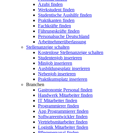
Azubi finden
Werkstudent finden
Studentische Aushilfe finden
Praktikanten finden
Fachkräfte finden
Führungskräfte finden
Personalsuche Deutschland
Arbeitnehmerüberlassung
Stellenanzeige schalten
Kostenlose Stellenanzeige schalten
Studentenjob inserieren
Minijob inserieren
Ausbildungsplatz inserieren
Nebenjob inserieren
Praktikumsplatz inserieren
Branchen
Gastronomie Personal finden
Handwerk Mitarbeiter finden
IT Mitarbeiter finden
Programmierer finden
App Programmierer finden
Softwareentwickler finden
Vertriebsmitarbeiter finden
Logistik Mitarbeiter finden
Pflegepersonal finden