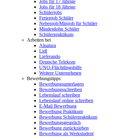
Jobs für 17 Jährige
Jobs für 18 Jährige
Schülerjobs
Ferienjob Schüler
Nebenjob/Minijob für Schüler
Mindestlohn Schüler
Schülerpraktikum
Arbeiten bei
Alnatura
Lidl
Lieferando
Deutsche Telekom
UNO-Flüchtlingshilfe
Weitere Unternehmen
Bewerbungstipps
Bewerbungsunterlagen
Bewerbungsschreiben
Lebenslauf schreiben
Lebenslauf online schreiben
E-Mail Bewerbung
Bewerbung Praktikum
Bewerbung Schülerpraktikum
Bewerbungsgespräch
Bewerbung zurückziehen
Bewerbung als Werkstudent