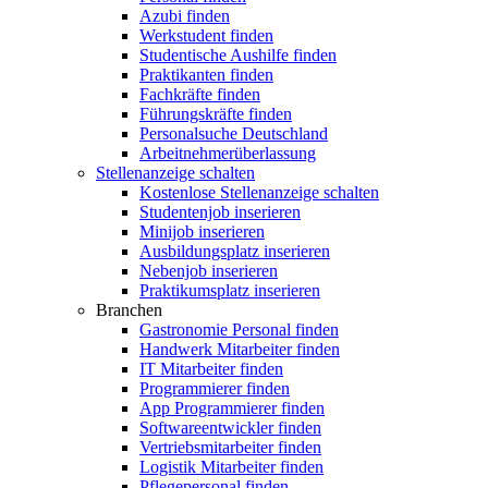
Azubi finden
Werkstudent finden
Studentische Aushilfe finden
Praktikanten finden
Fachkräfte finden
Führungskräfte finden
Personalsuche Deutschland
Arbeitnehmerüberlassung
Stellenanzeige schalten
Kostenlose Stellenanzeige schalten
Studentenjob inserieren
Minijob inserieren
Ausbildungsplatz inserieren
Nebenjob inserieren
Praktikumsplatz inserieren
Branchen
Gastronomie Personal finden
Handwerk Mitarbeiter finden
IT Mitarbeiter finden
Programmierer finden
App Programmierer finden
Softwareentwickler finden
Vertriebsmitarbeiter finden
Logistik Mitarbeiter finden
Pflegepersonal finden