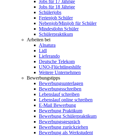
Jobs für 17 Jährige
Jobs für 18 Jährige
Schülerjobs
Ferienjob Schüler
Nebenjob/Minijob für Schüler
Mindestlohn Schüler
Schülerpraktikum
Arbeiten bei
Alnatura
Lidl
Lieferando
Deutsche Telekom
UNO-Flüchtlingshilfe
Weitere Unternehmen
Bewerbungstipps
Bewerbungsunterlagen
Bewerbungsschreiben
Lebenslauf schreiben
Lebenslauf online schreiben
E-Mail Bewerbung
Bewerbung Praktikum
Bewerbung Schülerpraktikum
Bewerbungsgespräch
Bewerbung zurückziehen
Bewerbung als Werkstudent