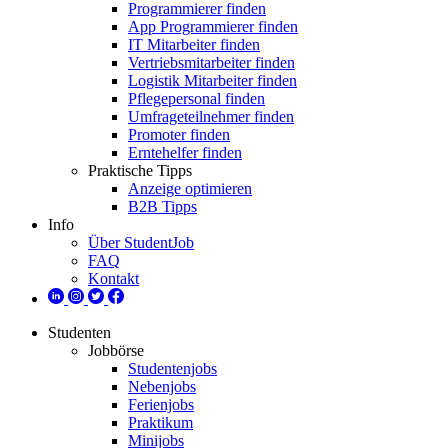
Programmierer finden
App Programmierer finden
IT Mitarbeiter finden
Vertriebsmitarbeiter finden
Logistik Mitarbeiter finden
Pflegepersonal finden
Umfrageteilnehmer finden
Promoter finden
Erntehelfer finden
Praktische Tipps
Anzeige optimieren
B2B Tipps
Info
Über StudentJob
FAQ
Kontakt
Studenten
Jobbörse
Studentenjobs
Nebenjobs
Ferienjobs
Praktikum
Minijobs