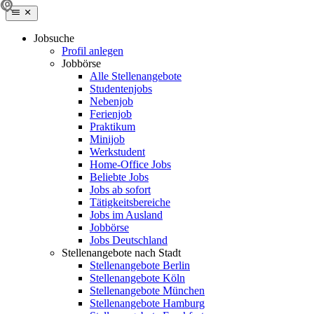
Jobsuche
Profil anlegen
Jobbörse
Alle Stellenangebote
Studentenjobs
Nebenjob
Ferienjob
Praktikum
Minijob
Werkstudent
Home-Office Jobs
Beliebte Jobs
Jobs ab sofort
Tätigkeitsbereiche
Jobs im Ausland
Jobbörse
Jobs Deutschland
Stellenangebote nach Stadt
Stellenangebote Berlin
Stellenangebote Köln
Stellenangebote München
Stellenangebote Hamburg