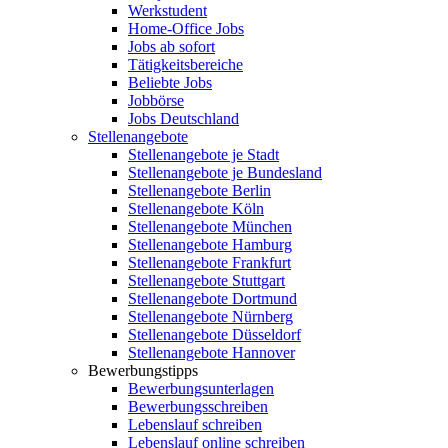
Werkstudent
Home-Office Jobs
Jobs ab sofort
Tätigkeitsbereiche
Beliebte Jobs
Jobbörse
Jobs Deutschland
Stellenangebote
Stellenangebote je Stadt
Stellenangebote je Bundesland
Stellenangebote Berlin
Stellenangebote Köln
Stellenangebote München
Stellenangebote Hamburg
Stellenangebote Frankfurt
Stellenangebote Stuttgart
Stellenangebote Dortmund
Stellenangebote Nürnberg
Stellenangebote Düsseldorf
Stellenangebote Hannover
Bewerbungstipps
Bewerbungsunterlagen
Bewerbungsschreiben
Lebenslauf schreiben
Lebenslauf online schreiben