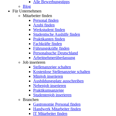
Alle Bewerbungstipps
Blog
Für Unternehmen
Mitarbeiter finden
Personal finden
Azubi finden
Werkstudent finden
Studentische Aushilfe finden
Praktikanten finden
Fachkräfte finden
Führungskräfte finden
Personalsuche Deutschland
Arbeitnehmerüberlassung
Job inserieren
Stellenanzeige schalten
Kostenlose Stellenanzeige schalten
Minijob inserieren
Ausbildungsplatz ausschreiben
Nebenjob inserieren
Praktikumsanzeige
Studentenjob inserieren
Branchen
Gastronomie Personal finden
Handwerk Mitarbeiter finden
IT Mitarbeiter finden