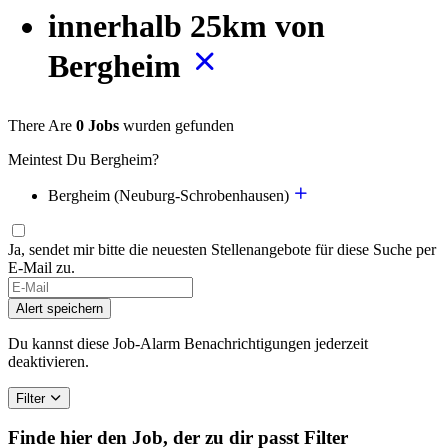
innerhalb 25km von
Bergheim
There Are
0 Jobs
wurden gefunden
Meintest Du Bergheim?
Bergheim (Neuburg-Schrobenhausen)
Ja, sendet mir bitte die neuesten Stellenangebote für diese Suche per
E-Mail zu.
If
you
Alert speichern
are
a
Du kannst diese Job-Alarm Benachrichtigungen jederzeit
human,
deaktivieren.
ignore
this
Filter
field
Finde hier den Job, der zu dir passt
Filter