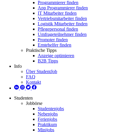
Programmierer finden
App Programmierer finden
IT Mitarbeiter finden
Vertriebsmitarbeiter finden
Logistik Mitarbeiter finden
Pflegepersonal finden
Umfrageteilnehmer finden
Promoter finden
Erntehelfer finden
Praktische Tipps
Anzeige optimieren
B2B Tipps
Info
Über StudentJob
FAQ
Kontakt
Studenten
Jobbörse
Studentenjobs
Nebenjobs
Ferienjobs
Praktikum
Minijobs