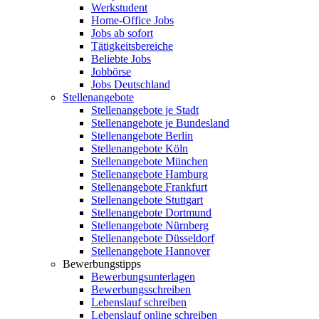
Werkstudent
Home-Office Jobs
Jobs ab sofort
Tätigkeitsbereiche
Beliebte Jobs
Jobbörse
Jobs Deutschland
Stellenangebote
Stellenangebote je Stadt
Stellenangebote je Bundesland
Stellenangebote Berlin
Stellenangebote Köln
Stellenangebote München
Stellenangebote Hamburg
Stellenangebote Frankfurt
Stellenangebote Stuttgart
Stellenangebote Dortmund
Stellenangebote Nürnberg
Stellenangebote Düsseldorf
Stellenangebote Hannover
Bewerbungstipps
Bewerbungsunterlagen
Bewerbungsschreiben
Lebenslauf schreiben
Lebenslauf online schreiben