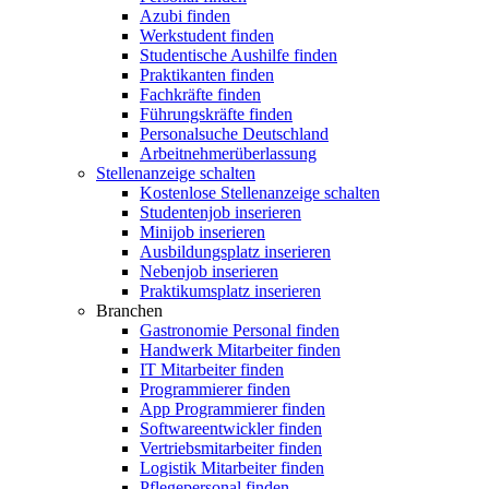
Azubi finden
Werkstudent finden
Studentische Aushilfe finden
Praktikanten finden
Fachkräfte finden
Führungskräfte finden
Personalsuche Deutschland
Arbeitnehmerüberlassung
Stellenanzeige schalten
Kostenlose Stellenanzeige schalten
Studentenjob inserieren
Minijob inserieren
Ausbildungsplatz inserieren
Nebenjob inserieren
Praktikumsplatz inserieren
Branchen
Gastronomie Personal finden
Handwerk Mitarbeiter finden
IT Mitarbeiter finden
Programmierer finden
App Programmierer finden
Softwareentwickler finden
Vertriebsmitarbeiter finden
Logistik Mitarbeiter finden
Pflegepersonal finden