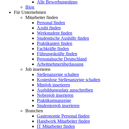
Alle Bewerbungstipps
Blog
Für Unternehmen
Mitarbeiter finden
Personal finden
Azubi finden
Werkstudent finden
Studentische Aushilfe finden
Praktikanten finden
Fachkräfte finden
Führungskräfte finden
Personalsuche Deutschland
Arbeitnehmerüberlassung
Job inserieren
Stellenanzeige schalten
Kostenlose Stellenanzeige schalten
Minijob inserieren
Ausbildungsplatz ausschreiben
Nebenjob inserieren
Praktikumsanzeige
Studentenjob inserieren
Branchen
Gastronomie Personal finden
Handwerk Mitarbeiter finden
IT Mitarbeiter finden