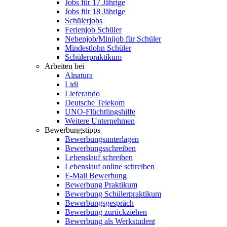
Jobs für 17 Jährige
Jobs für 18 Jährige
Schülerjobs
Ferienjob Schüler
Nebenjob/Minijob für Schüler
Mindestlohn Schüler
Schülerpraktikum
Arbeiten bei
Alnatura
Lidl
Lieferando
Deutsche Telekom
UNO-Flüchtlingshilfe
Weitere Unternehmen
Bewerbungstipps
Bewerbungsunterlagen
Bewerbungsschreiben
Lebenslauf schreiben
Lebenslauf online schreiben
E-Mail Bewerbung
Bewerbung Praktikum
Bewerbung Schülerpraktikum
Bewerbungsgespräch
Bewerbung zurückziehen
Bewerbung als Werkstudent