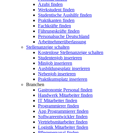
Azubi finden
Werkstudent finden
Studentische Aushilfe finden
Praktikanten finden
Fachkräfte finden
Führungskräfte finden
Personalsuche Deutschland
Arbeitnehmerüberlassung
Stellenanzeige schalten
Kostenlose Stellenanzeige schalten
Studentenjob inserieren
Minijob inserieren
Ausbildungsplatz inserieren
Nebenjob inserieren
Praktikumsplatz inserieren
Branchen
Gastronomie Personal finden
Handwerk Mitarbeiter finden
IT Mitarbeiter finden
Programmierer finden
App Programmierer finden
Softwareentwickler finden
Vertriebsmitarbeiter finden
Logistik Mitarbeiter finden
Pflegepersonal finden