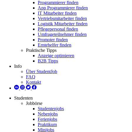
Programmierer finden
App Programmierer finden
IT Mitarbeiter finden
Vertriebsmitarbeiter finden
Logistik Mitarbeiter finden
Pflegepersonal finden
Umfrageteilnehmer finden
Promoter finden
Erntehelfer finden
Praktische Tipps
Anzeige optimieren
B2B Tipps
Info
Über StudentJob
FAQ
Kontakt
Studenten
Jobbörse
Studentenjobs
Nebenjobs
Ferienjobs
Praktikum
Minijobs