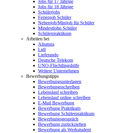
Jobs für 17 Jährige
Jobs für 18 Jährige
Schülerjobs
Ferienjob Schüler
Nebenjob/Minijob für Schüler
Mindestlohn Schüler
Schülerpraktikum
Arbeiten bei
Alnatura
Lidl
Lieferando
Deutsche Telekom
UNO-Flüchtlingshilfe
Weitere Unternehmen
Bewerbungstipps
Bewerbungsunterlagen
Bewerbungsschreiben
Lebenslauf schreiben
Lebenslauf online schreiben
E-Mail Bewerbung
Bewerbung Praktikum
Bewerbung Schülerpraktikum
Bewerbungsgespräch
Bewerbung zurückziehen
Bewerbung als Werkstudent