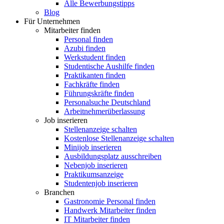
Alle Bewerbungstipps
Blog
Für Unternehmen
Mitarbeiter finden
Personal finden
Azubi finden
Werkstudent finden
Studentische Aushilfe finden
Praktikanten finden
Fachkräfte finden
Führungskräfte finden
Personalsuche Deutschland
Arbeitnehmerüberlassung
Job inserieren
Stellenanzeige schalten
Kostenlose Stellenanzeige schalten
Minijob inserieren
Ausbildungsplatz ausschreiben
Nebenjob inserieren
Praktikumsanzeige
Studentenjob inserieren
Branchen
Gastronomie Personal finden
Handwerk Mitarbeiter finden
IT Mitarbeiter finden