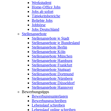
Werkstudent
Home-Office Jobs
Jobs ab sofort
Tätigkeitsbereiche
Beliebte Jobs
Jobbörse
Jobs Deutschland
Stellenangebote
Stellenangebote je Stadt
Stellenangebote je Bundesland
Stellenangebote Berlin
Stellenangebote Köln
Stellenangebote München
Stellenangebote Hamburg
Stellenangebote Frankfurt
Stellenangebote Stuttgart
Stellenangebote Dortmund
Stellenangebote Nürnberg
Stellenangebote Düsseldorf
Stellenangebote Hannover
Bewerbungstipps
Bewerbungsunterlagen
Bewerbungsschreiben
Lebenslauf schreiben
Lebenslauf online schreiben