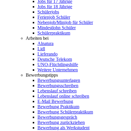
Jobs für 17 Jährige
Jobs für 18 Jährige
Schülerjobs
Ferienjob Schüler
Nebenjob/Minijob für Schüler
Mindestlohn Schüler
Schülerpraktikum
Arbeiten bei
Alnatura
Lidl
Lieferando
Deutsche Telekom
UNO-Flüchtlingshilfe
Weitere Unternehmen
Bewerbungstipps
Bewerbungsunterlagen
Bewerbungsschreiben
Lebenslauf schreiben
Lebenslauf online schreiben
E-Mail Bewerbung
Bewerbung Praktikum
Bewerbung Schülerpraktikum
Bewerbungsgespräch
Bewerbung zurückziehen
Bewerbung als Werkstudent