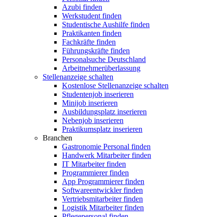
Azubi finden
Werkstudent finden
Studentische Aushilfe finden
Praktikanten finden
Fachkräfte finden
Führungskräfte finden
Personalsuche Deutschland
Arbeitnehmerüberlassung
Stellenanzeige schalten
Kostenlose Stellenanzeige schalten
Studentenjob inserieren
Minijob inserieren
Ausbildungsplatz inserieren
Nebenjob inserieren
Praktikumsplatz inserieren
Branchen
Gastronomie Personal finden
Handwerk Mitarbeiter finden
IT Mitarbeiter finden
Programmierer finden
App Programmierer finden
Softwareentwickler finden
Vertriebsmitarbeiter finden
Logistik Mitarbeiter finden
Pflegepersonal finden