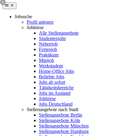
Jobsuche
Profil anlegen
Jobbörse
Alle Stellenangebote
Studentenjobs
Nebenjob
Ferienjob
Praktikum
Minijob
Werkstudent
Home-Office Jobs
Beliebte Jobs
Jobs ab sofort
Tätigkeitsbereiche
Jobs im Ausland
Jobbörse
Jobs Deutschland
Stellenangebote nach Stadt
Stellenangebote Berlin
Stellenangebote Köln
Stellenangebote München
Stellenangebote Hamburg