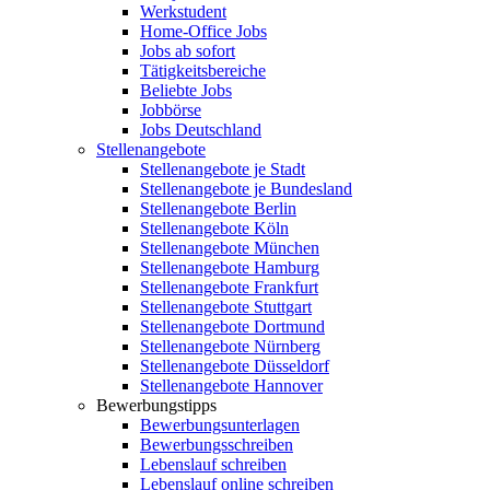
Werkstudent
Home-Office Jobs
Jobs ab sofort
Tätigkeitsbereiche
Beliebte Jobs
Jobbörse
Jobs Deutschland
Stellenangebote
Stellenangebote je Stadt
Stellenangebote je Bundesland
Stellenangebote Berlin
Stellenangebote Köln
Stellenangebote München
Stellenangebote Hamburg
Stellenangebote Frankfurt
Stellenangebote Stuttgart
Stellenangebote Dortmund
Stellenangebote Nürnberg
Stellenangebote Düsseldorf
Stellenangebote Hannover
Bewerbungstipps
Bewerbungsunterlagen
Bewerbungsschreiben
Lebenslauf schreiben
Lebenslauf online schreiben