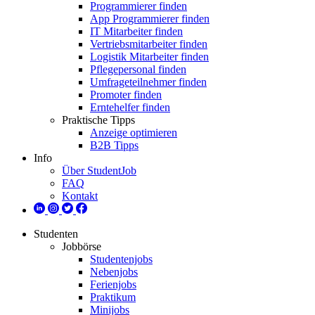
Programmierer finden
App Programmierer finden
IT Mitarbeiter finden
Vertriebsmitarbeiter finden
Logistik Mitarbeiter finden
Pflegepersonal finden
Umfrageteilnehmer finden
Promoter finden
Erntehelfer finden
Praktische Tipps
Anzeige optimieren
B2B Tipps
Info
Über StudentJob
FAQ
Kontakt
Studenten
Jobbörse
Studentenjobs
Nebenjobs
Ferienjobs
Praktikum
Minijobs