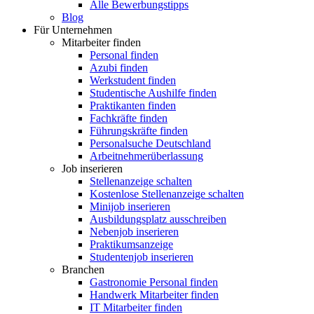
Alle Bewerbungstipps
Blog
Für Unternehmen
Mitarbeiter finden
Personal finden
Azubi finden
Werkstudent finden
Studentische Aushilfe finden
Praktikanten finden
Fachkräfte finden
Führungskräfte finden
Personalsuche Deutschland
Arbeitnehmerüberlassung
Job inserieren
Stellenanzeige schalten
Kostenlose Stellenanzeige schalten
Minijob inserieren
Ausbildungsplatz ausschreiben
Nebenjob inserieren
Praktikumsanzeige
Studentenjob inserieren
Branchen
Gastronomie Personal finden
Handwerk Mitarbeiter finden
IT Mitarbeiter finden