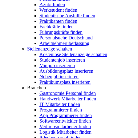
Azubi finden
Werkstudent finden
Studentische Aushilfe finden
Praktikanten finden
Fachkräfte finden
Führungskräfte finden
Personalsuche Deutschland
Arbeitnehmerüberlassung
Stellenanzeige schalten
Kostenlose Stellenanzeige schalten
Studentenjob inserieren
Minijob inserieren
Ausbildungsplatz inserieren
Nebenjob inserieren
Praktikumsplatz inserieren
Branchen
Gastronomie Personal finden
Handwerk Mitarbeiter finden
IT Mitarbeiter finden
Programmierer finden
App Programmierer finden
Softwareentwickler finden
Vertriebsmitarbeiter finden
Logistik Mitarbeiter finden
Pflegepersonal finden