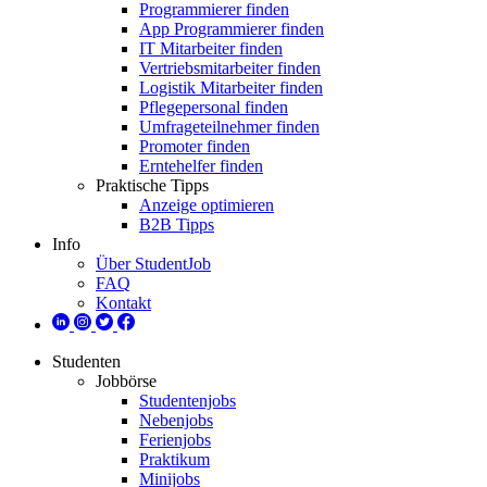
Programmierer finden
App Programmierer finden
IT Mitarbeiter finden
Vertriebsmitarbeiter finden
Logistik Mitarbeiter finden
Pflegepersonal finden
Umfrageteilnehmer finden
Promoter finden
Erntehelfer finden
Praktische Tipps
Anzeige optimieren
B2B Tipps
Info
Über StudentJob
FAQ
Kontakt
Studenten
Jobbörse
Studentenjobs
Nebenjobs
Ferienjobs
Praktikum
Minijobs