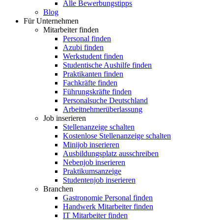
Alle Bewerbungstipps
Blog
Für Unternehmen
Mitarbeiter finden
Personal finden
Azubi finden
Werkstudent finden
Studentische Aushilfe finden
Praktikanten finden
Fachkräfte finden
Führungskräfte finden
Personalsuche Deutschland
Arbeitnehmerüberlassung
Job inserieren
Stellenanzeige schalten
Kostenlose Stellenanzeige schalten
Minijob inserieren
Ausbildungsplatz ausschreiben
Nebenjob inserieren
Praktikumsanzeige
Studentenjob inserieren
Branchen
Gastronomie Personal finden
Handwerk Mitarbeiter finden
IT Mitarbeiter finden