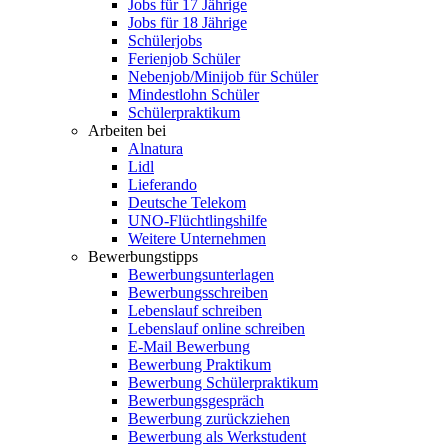
Jobs für 17 Jährige
Jobs für 18 Jährige
Schülerjobs
Ferienjob Schüler
Nebenjob/Minijob für Schüler
Mindestlohn Schüler
Schülerpraktikum
Arbeiten bei
Alnatura
Lidl
Lieferando
Deutsche Telekom
UNO-Flüchtlingshilfe
Weitere Unternehmen
Bewerbungstipps
Bewerbungsunterlagen
Bewerbungsschreiben
Lebenslauf schreiben
Lebenslauf online schreiben
E-Mail Bewerbung
Bewerbung Praktikum
Bewerbung Schülerpraktikum
Bewerbungsgespräch
Bewerbung zurückziehen
Bewerbung als Werkstudent