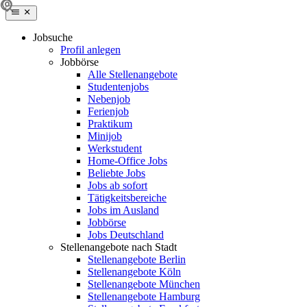
Jobsuche
Profil anlegen
Jobbörse
Alle Stellenangebote
Studentenjobs
Nebenjob
Ferienjob
Praktikum
Minijob
Werkstudent
Home-Office Jobs
Beliebte Jobs
Jobs ab sofort
Tätigkeitsbereiche
Jobs im Ausland
Jobbörse
Jobs Deutschland
Stellenangebote nach Stadt
Stellenangebote Berlin
Stellenangebote Köln
Stellenangebote München
Stellenangebote Hamburg