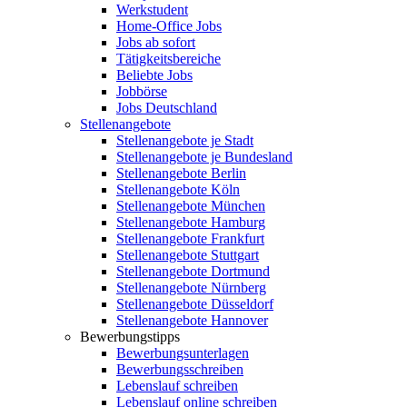
Werkstudent
Home-Office Jobs
Jobs ab sofort
Tätigkeitsbereiche
Beliebte Jobs
Jobbörse
Jobs Deutschland
Stellenangebote
Stellenangebote je Stadt
Stellenangebote je Bundesland
Stellenangebote Berlin
Stellenangebote Köln
Stellenangebote München
Stellenangebote Hamburg
Stellenangebote Frankfurt
Stellenangebote Stuttgart
Stellenangebote Dortmund
Stellenangebote Nürnberg
Stellenangebote Düsseldorf
Stellenangebote Hannover
Bewerbungstipps
Bewerbungsunterlagen
Bewerbungsschreiben
Lebenslauf schreiben
Lebenslauf online schreiben