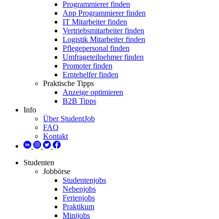
Programmierer finden
App Programmierer finden
IT Mitarbeiter finden
Vertriebsmitarbeiter finden
Logistik Mitarbeiter finden
Pflegepersonal finden
Umfrageteilnehmer finden
Promoter finden
Erntehelfer finden
Praktische Tipps
Anzeige optimieren
B2B Tipps
Info
Über StudentJob
FAQ
Kontakt
Studenten
Jobbörse
Studentenjobs
Nebenjobs
Ferienjobs
Praktikum
Minijobs