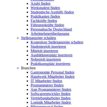
Azubi finden
Werkstudent finden
Studentische Aushilfe finden
Praktikanten finden
Fachkräfte finden
Führungskräfte finden
Personalsuche Deutschland
Arbeitnehmerüberlassung
Stellenanzeige schalten
Kostenlose Stellenanzeige schalten
Studentenjob inserieren
Minijob inserieren
Ausbildungsplatz inserieren
Nebenjob inserieren
Praktikumsplatz inserieren
Branchen
Gastronomie Personal finden
Handwerk Mitarbeiter finden
IT Mitarbeiter finden
Programmierer finden
App Programmierer finden
Softwareentwickler finden
Vertriebsmitarbeiter finden
Logistik Mitarbeiter finden
Pflegepersonal finden