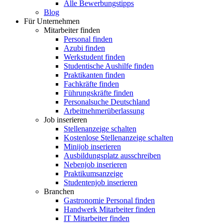
Alle Bewerbungstipps
Blog
Für Unternehmen
Mitarbeiter finden
Personal finden
Azubi finden
Werkstudent finden
Studentische Aushilfe finden
Praktikanten finden
Fachkräfte finden
Führungskräfte finden
Personalsuche Deutschland
Arbeitnehmerüberlassung
Job inserieren
Stellenanzeige schalten
Kostenlose Stellenanzeige schalten
Minijob inserieren
Ausbildungsplatz ausschreiben
Nebenjob inserieren
Praktikumsanzeige
Studentenjob inserieren
Branchen
Gastronomie Personal finden
Handwerk Mitarbeiter finden
IT Mitarbeiter finden