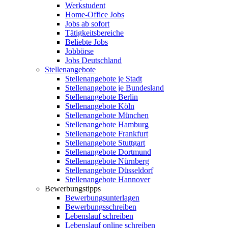
Werkstudent
Home-Office Jobs
Jobs ab sofort
Tätigkeitsbereiche
Beliebte Jobs
Jobbörse
Jobs Deutschland
Stellenangebote
Stellenangebote je Stadt
Stellenangebote je Bundesland
Stellenangebote Berlin
Stellenangebote Köln
Stellenangebote München
Stellenangebote Hamburg
Stellenangebote Frankfurt
Stellenangebote Stuttgart
Stellenangebote Dortmund
Stellenangebote Nürnberg
Stellenangebote Düsseldorf
Stellenangebote Hannover
Bewerbungstipps
Bewerbungsunterlagen
Bewerbungsschreiben
Lebenslauf schreiben
Lebenslauf online schreiben