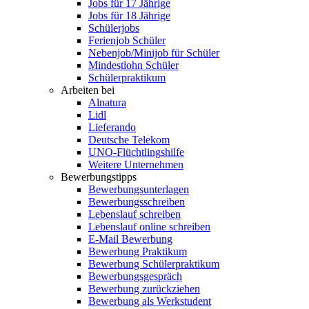
Jobs für 17 Jährige
Jobs für 18 Jährige
Schülerjobs
Ferienjob Schüler
Nebenjob/Minijob für Schüler
Mindestlohn Schüler
Schülerpraktikum
Arbeiten bei
Alnatura
Lidl
Lieferando
Deutsche Telekom
UNO-Flüchtlingshilfe
Weitere Unternehmen
Bewerbungstipps
Bewerbungsunterlagen
Bewerbungsschreiben
Lebenslauf schreiben
Lebenslauf online schreiben
E-Mail Bewerbung
Bewerbung Praktikum
Bewerbung Schülerpraktikum
Bewerbungsgespräch
Bewerbung zurückziehen
Bewerbung als Werkstudent