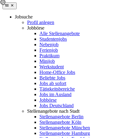
Jobsuche
Profil anlegen
Jobbörse
Alle Stellenangebote
Studentenjobs
Nebenjob
Ferienjob
Praktikum
Minijob
Werkstudent
Home-Office Jobs
Beliebte Jobs
Jobs ab sofort
Tätigkeitsbereiche
Jobs im Ausland
Jobbörse
Jobs Deutschland
Stellenangebote nach Stadt
Stellenangebote Berlin
Stellenangebote Köln
Stellenangebote München
Stellenangebote Hamburg