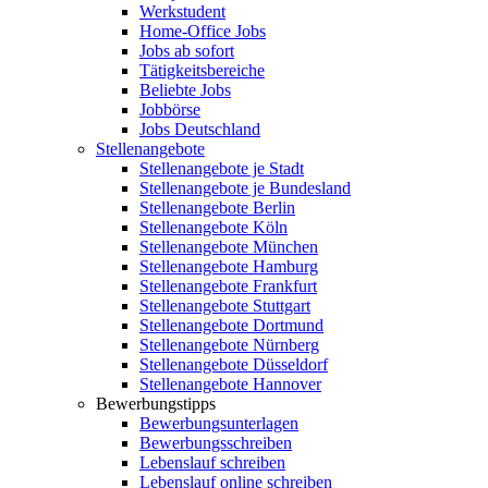
Werkstudent
Home-Office Jobs
Jobs ab sofort
Tätigkeitsbereiche
Beliebte Jobs
Jobbörse
Jobs Deutschland
Stellenangebote
Stellenangebote je Stadt
Stellenangebote je Bundesland
Stellenangebote Berlin
Stellenangebote Köln
Stellenangebote München
Stellenangebote Hamburg
Stellenangebote Frankfurt
Stellenangebote Stuttgart
Stellenangebote Dortmund
Stellenangebote Nürnberg
Stellenangebote Düsseldorf
Stellenangebote Hannover
Bewerbungstipps
Bewerbungsunterlagen
Bewerbungsschreiben
Lebenslauf schreiben
Lebenslauf online schreiben