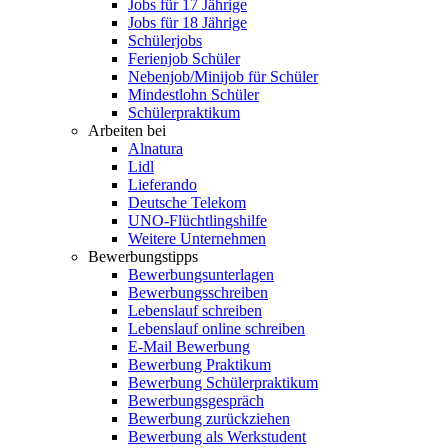
Jobs für 17 Jährige
Jobs für 18 Jährige
Schülerjobs
Ferienjob Schüler
Nebenjob/Minijob für Schüler
Mindestlohn Schüler
Schülerpraktikum
Arbeiten bei
Alnatura
Lidl
Lieferando
Deutsche Telekom
UNO-Flüchtlingshilfe
Weitere Unternehmen
Bewerbungstipps
Bewerbungsunterlagen
Bewerbungsschreiben
Lebenslauf schreiben
Lebenslauf online schreiben
E-Mail Bewerbung
Bewerbung Praktikum
Bewerbung Schülerpraktikum
Bewerbungsgespräch
Bewerbung zurückziehen
Bewerbung als Werkstudent