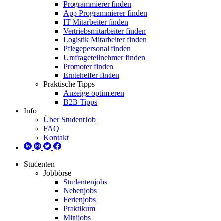
Programmierer finden
App Programmierer finden
IT Mitarbeiter finden
Vertriebsmitarbeiter finden
Logistik Mitarbeiter finden
Pflegepersonal finden
Umfrageteilnehmer finden
Promoter finden
Erntehelfer finden
Praktische Tipps
Anzeige optimieren
B2B Tipps
Info
Über StudentJob
FAQ
Kontakt
Studenten
Jobbörse
Studentenjobs
Nebenjobs
Ferienjobs
Praktikum
Minijobs