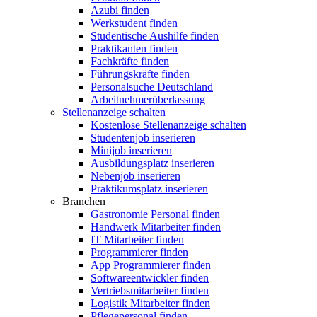
Azubi finden
Werkstudent finden
Studentische Aushilfe finden
Praktikanten finden
Fachkräfte finden
Führungskräfte finden
Personalsuche Deutschland
Arbeitnehmerüberlassung
Stellenanzeige schalten
Kostenlose Stellenanzeige schalten
Studentenjob inserieren
Minijob inserieren
Ausbildungsplatz inserieren
Nebenjob inserieren
Praktikumsplatz inserieren
Branchen
Gastronomie Personal finden
Handwerk Mitarbeiter finden
IT Mitarbeiter finden
Programmierer finden
App Programmierer finden
Softwareentwickler finden
Vertriebsmitarbeiter finden
Logistik Mitarbeiter finden
Pflegepersonal finden