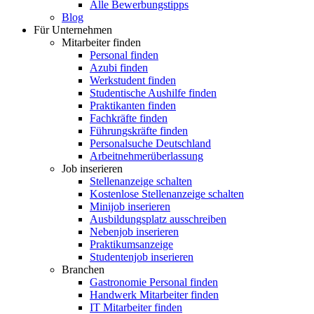
Alle Bewerbungstipps
Blog
Für Unternehmen
Mitarbeiter finden
Personal finden
Azubi finden
Werkstudent finden
Studentische Aushilfe finden
Praktikanten finden
Fachkräfte finden
Führungskräfte finden
Personalsuche Deutschland
Arbeitnehmerüberlassung
Job inserieren
Stellenanzeige schalten
Kostenlose Stellenanzeige schalten
Minijob inserieren
Ausbildungsplatz ausschreiben
Nebenjob inserieren
Praktikumsanzeige
Studentenjob inserieren
Branchen
Gastronomie Personal finden
Handwerk Mitarbeiter finden
IT Mitarbeiter finden