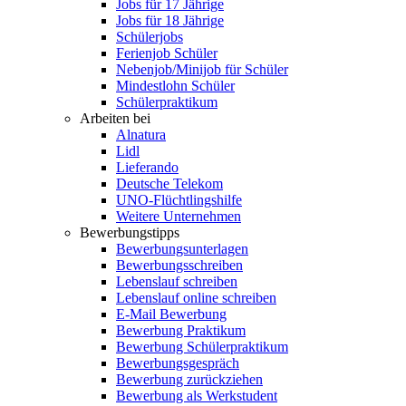
Jobs für 17 Jährige
Jobs für 18 Jährige
Schülerjobs
Ferienjob Schüler
Nebenjob/Minijob für Schüler
Mindestlohn Schüler
Schülerpraktikum
Arbeiten bei
Alnatura
Lidl
Lieferando
Deutsche Telekom
UNO-Flüchtlingshilfe
Weitere Unternehmen
Bewerbungstipps
Bewerbungsunterlagen
Bewerbungsschreiben
Lebenslauf schreiben
Lebenslauf online schreiben
E-Mail Bewerbung
Bewerbung Praktikum
Bewerbung Schülerpraktikum
Bewerbungsgespräch
Bewerbung zurückziehen
Bewerbung als Werkstudent