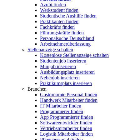
Azubi finden
Werkstudent finden
Studentische Aushilfe finden
Praktikanten finden
Fachkräfte finden
Führungskräfte finden
Personalsuche Deutschland
Arbeitnehmerüberlassung
Stellenanzeige schalten
Kostenlose Stellenanzeige schalten
Studentenjob inserieren
Minijob inserieren
Ausbildungsplatz inserieren
Nebenjob inserieren
Praktikumsplatz inserieren
Branchen
Gastronomie Personal finden
Handwerk Mitarbeiter finden
IT Mitarbeiter finden
Programmierer finden
App Programmierer finden
Softwareentwickler finden
Vertriebsmitarbeiter finden
Logistik Mitarbeiter finden
Pflegepersonal finden