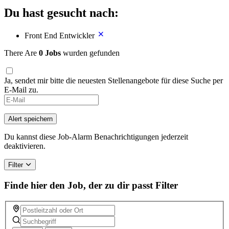
Du hast gesucht nach:
Front End Entwickler
There Are
0 Jobs
wurden gefunden
Ja, sendet mir bitte die neuesten Stellenangebote für diese Suche per
E-Mail zu.
If
you
are
Alert speichern
a
human,
Du kannst diese Job-Alarm Benachrichtigungen jederzeit
ignore
deaktivieren.
this
field
Filter
Finde hier den Job, der zu dir passt
Filter