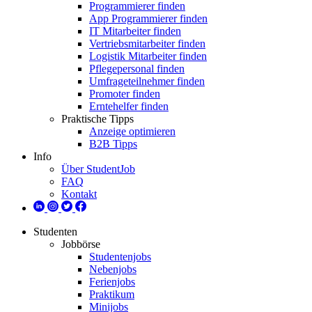
Programmierer finden
App Programmierer finden
IT Mitarbeiter finden
Vertriebsmitarbeiter finden
Logistik Mitarbeiter finden
Pflegepersonal finden
Umfrageteilnehmer finden
Promoter finden
Erntehelfer finden
Praktische Tipps
Anzeige optimieren
B2B Tipps
Info
Über StudentJob
FAQ
Kontakt
Studenten
Jobbörse
Studentenjobs
Nebenjobs
Ferienjobs
Praktikum
Minijobs