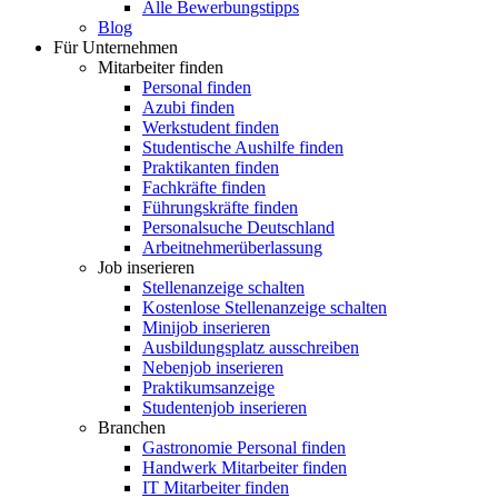
Alle Bewerbungstipps
Blog
Für Unternehmen
Mitarbeiter finden
Personal finden
Azubi finden
Werkstudent finden
Studentische Aushilfe finden
Praktikanten finden
Fachkräfte finden
Führungskräfte finden
Personalsuche Deutschland
Arbeitnehmerüberlassung
Job inserieren
Stellenanzeige schalten
Kostenlose Stellenanzeige schalten
Minijob inserieren
Ausbildungsplatz ausschreiben
Nebenjob inserieren
Praktikumsanzeige
Studentenjob inserieren
Branchen
Gastronomie Personal finden
Handwerk Mitarbeiter finden
IT Mitarbeiter finden