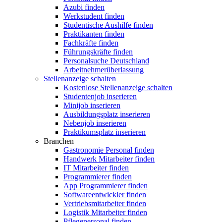
Azubi finden
Werkstudent finden
Studentische Aushilfe finden
Praktikanten finden
Fachkräfte finden
Führungskräfte finden
Personalsuche Deutschland
Arbeitnehmerüberlassung
Stellenanzeige schalten
Kostenlose Stellenanzeige schalten
Studentenjob inserieren
Minijob inserieren
Ausbildungsplatz inserieren
Nebenjob inserieren
Praktikumsplatz inserieren
Branchen
Gastronomie Personal finden
Handwerk Mitarbeiter finden
IT Mitarbeiter finden
Programmierer finden
App Programmierer finden
Softwareentwickler finden
Vertriebsmitarbeiter finden
Logistik Mitarbeiter finden
Pflegepersonal finden