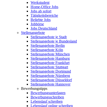
Werkstudent
Home-Office Jobs
Jobs ab sofort
Tätigkeitsbereiche
Beliebte Jobs
Jobbörse
Jobs Deutschland
Stellenangebote
Stellenangebote je Stadt
Stellenangebote je Bundesland
Stellenangebote Berlin
Stellenangebote Köln
Stellenangebote München
Stellenangebote Hamburg
Stellenangebote Frankfurt
Stellenangebote Stuttgart
Stellenangebote Dortmund
Stellenangebote Nürnberg
Stellenangebote Düsseldorf
Stellenangebote Hannover
Bewerbungstipps
Bewerbungsunterlagen
Bewerbungsschreiben
Lebenslauf schreiben
Lebenslauf online schreiben