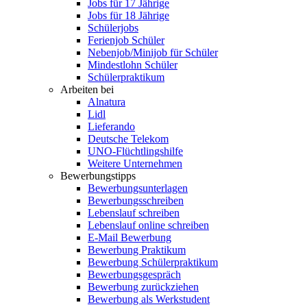
Jobs für 17 Jährige
Jobs für 18 Jährige
Schülerjobs
Ferienjob Schüler
Nebenjob/Minijob für Schüler
Mindestlohn Schüler
Schülerpraktikum
Arbeiten bei
Alnatura
Lidl
Lieferando
Deutsche Telekom
UNO-Flüchtlingshilfe
Weitere Unternehmen
Bewerbungstipps
Bewerbungsunterlagen
Bewerbungsschreiben
Lebenslauf schreiben
Lebenslauf online schreiben
E-Mail Bewerbung
Bewerbung Praktikum
Bewerbung Schülerpraktikum
Bewerbungsgespräch
Bewerbung zurückziehen
Bewerbung als Werkstudent