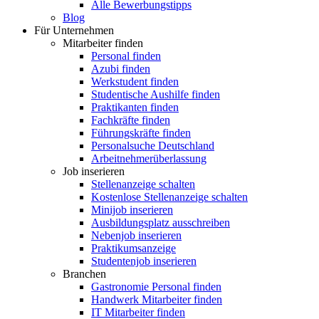
Alle Bewerbungstipps
Blog
Für Unternehmen
Mitarbeiter finden
Personal finden
Azubi finden
Werkstudent finden
Studentische Aushilfe finden
Praktikanten finden
Fachkräfte finden
Führungskräfte finden
Personalsuche Deutschland
Arbeitnehmerüberlassung
Job inserieren
Stellenanzeige schalten
Kostenlose Stellenanzeige schalten
Minijob inserieren
Ausbildungsplatz ausschreiben
Nebenjob inserieren
Praktikumsanzeige
Studentenjob inserieren
Branchen
Gastronomie Personal finden
Handwerk Mitarbeiter finden
IT Mitarbeiter finden