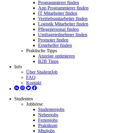
Programmierer finden
App Programmierer finden
IT Mitarbeiter finden
Vertriebsmitarbeiter finden
Logistik Mitarbeiter finden
Pflegepersonal finden
Umfrageteilnehmer finden
Promoter finden
Erntehelfer finden
Praktische Tipps
Anzeige optimieren
B2B Tipps
Info
Über StudentJob
FAQ
Kontakt
Studenten
Jobbörse
Studentenjobs
Nebenjobs
Ferienjobs
Praktikum
Minijobs