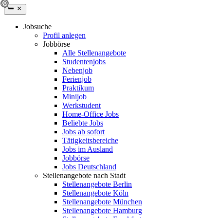
Jobsuche
Profil anlegen
Jobbörse
Alle Stellenangebote
Studentenjobs
Nebenjob
Ferienjob
Praktikum
Minijob
Werkstudent
Home-Office Jobs
Beliebte Jobs
Jobs ab sofort
Tätigkeitsbereiche
Jobs im Ausland
Jobbörse
Jobs Deutschland
Stellenangebote nach Stadt
Stellenangebote Berlin
Stellenangebote Köln
Stellenangebote München
Stellenangebote Hamburg