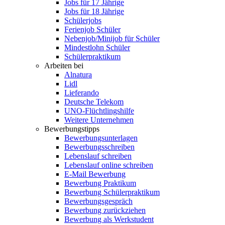
Jobs für 17 Jährige
Jobs für 18 Jährige
Schülerjobs
Ferienjob Schüler
Nebenjob/Minijob für Schüler
Mindestlohn Schüler
Schülerpraktikum
Arbeiten bei
Alnatura
Lidl
Lieferando
Deutsche Telekom
UNO-Flüchtlingshilfe
Weitere Unternehmen
Bewerbungstipps
Bewerbungsunterlagen
Bewerbungsschreiben
Lebenslauf schreiben
Lebenslauf online schreiben
E-Mail Bewerbung
Bewerbung Praktikum
Bewerbung Schülerpraktikum
Bewerbungsgespräch
Bewerbung zurückziehen
Bewerbung als Werkstudent