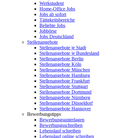
Werkstudent
Home-Office Jobs
Jobs ab sofort
Tätigkeitsbereiche
Beliebte Jobs
Jobbörse
Jobs Deutschland
Stellenangebote
Stellenangebote je Stadt
Stellenangebote je Bundesland
Stellenangebote Berlin
Stellenangebote Köln
Stellenangebote München
Stellenangebote Hamburg
Stellenangebote Frankfurt
Stellenangebote Stuttgart
Stellenangebote Dortmund
Stellenangebote Nürnberg
Stellenangebote Düsseldorf
Stellenangebote Hannover
Bewerbungstipps
Bewerbungsunterlagen
Bewerbungsschreiben
Lebenslauf schreiben
Lebenslauf online schreiben