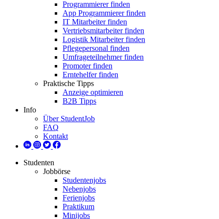
Programmierer finden
App Programmierer finden
IT Mitarbeiter finden
Vertriebsmitarbeiter finden
Logistik Mitarbeiter finden
Pflegepersonal finden
Umfrageteilnehmer finden
Promoter finden
Erntehelfer finden
Praktische Tipps
Anzeige optimieren
B2B Tipps
Info
Über StudentJob
FAQ
Kontakt
Studenten
Jobbörse
Studentenjobs
Nebenjobs
Ferienjobs
Praktikum
Minijobs