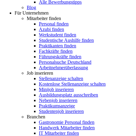
Alle Bewerbungstipps
Blog
Für Unternehmen
Mitarbeiter finden
Personal finden
Azubi finden
Werkstudent finden
Studentische Aushilfe finden
Praktikanten finden
Fachkräfte finden
Führungskräfte finden
Personalsuche Deutschland
Arbeitnehmerüberlassung
Job inserieren
Stellenanzeige schalten
Kostenlose Stellenanzeige schalten
Minijob inserieren
Ausbildungsplatz ausschreiben
Nebenjob inserieren
Praktikumsanzeige
Studentenjob inserieren
Branchen
Gastronomie Personal finden
Handwerk Mitarbeiter finden
IT Mitarbeiter finden