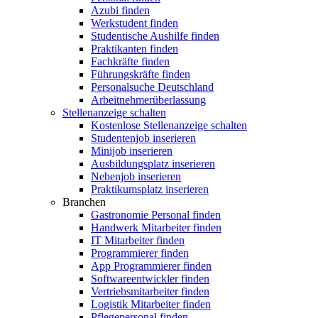
Azubi finden
Werkstudent finden
Studentische Aushilfe finden
Praktikanten finden
Fachkräfte finden
Führungskräfte finden
Personalsuche Deutschland
Arbeitnehmerüberlassung
Stellenanzeige schalten
Kostenlose Stellenanzeige schalten
Studentenjob inserieren
Minijob inserieren
Ausbildungsplatz inserieren
Nebenjob inserieren
Praktikumsplatz inserieren
Branchen
Gastronomie Personal finden
Handwerk Mitarbeiter finden
IT Mitarbeiter finden
Programmierer finden
App Programmierer finden
Softwareentwickler finden
Vertriebsmitarbeiter finden
Logistik Mitarbeiter finden
Pflegepersonal finden