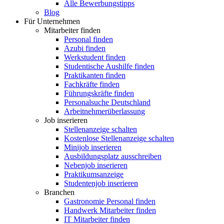
Alle Bewerbungstipps
Blog
Für Unternehmen
Mitarbeiter finden
Personal finden
Azubi finden
Werkstudent finden
Studentische Aushilfe finden
Praktikanten finden
Fachkräfte finden
Führungskräfte finden
Personalsuche Deutschland
Arbeitnehmerüberlassung
Job inserieren
Stellenanzeige schalten
Kostenlose Stellenanzeige schalten
Minijob inserieren
Ausbildungsplatz ausschreiben
Nebenjob inserieren
Praktikumsanzeige
Studentenjob inserieren
Branchen
Gastronomie Personal finden
Handwerk Mitarbeiter finden
IT Mitarbeiter finden