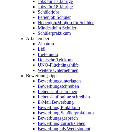
Jobs für 17 Jährige
Jobs für 18 Jährige
Schülerjobs
Ferienjob Schüler
Nebenjob/Minijob für Schüler
Mindestlohn Schüler
Schülerpraktikum
Arbeiten bei
Alnatura
Lidl
Lieferando
Deutsche Telekom
UNO-Flüchtlingshilfe
Weitere Unternehmen
Bewerbungstipps
Bewerbungsunterlagen
Bewerbungsschreiben
Lebenslauf schreiben
Lebenslauf online schreiben
E-Mail Bewerbung
Bewerbung Praktikum
Bewerbung Schülerpraktikum
Bewerbungsgespräch
Bewerbung zurückziehen
Bewerbung als Werkstudent