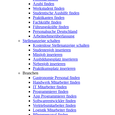
Azubi finden
Werkstudent finden
Studentische Aushilfe finden
Praktikanten finden
Fachkräfte finden
Führungskräfte finden
Personalsuche Deutschland
Arbeitnehmerüberlassung
Stellenanzeige schalten
Kostenlose Stellenanzeige schalten
Studentenjob inserieren
Minijob inserieren
Ausbildungsplatz inserieren
Nebenjob inserieren
Praktikumsplatz inserieren
Branchen
Gastronomie Personal finden
Handwerk Mitarbeiter finden
IT Mitarbeiter finden
Programmierer finden
App Programmierer finden
Softwareentwickler finden
Vertriebsmitarbeiter finden
Logistik Mitarbeiter finden
Pflegepersonal finden