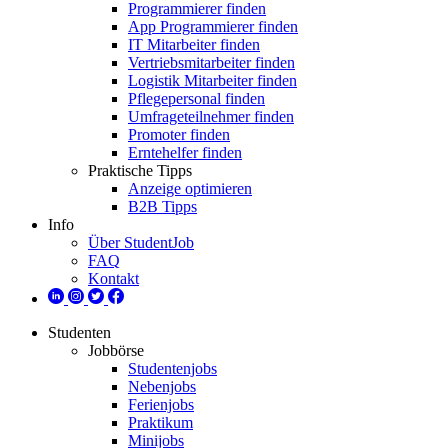
Programmierer finden
App Programmierer finden
IT Mitarbeiter finden
Vertriebsmitarbeiter finden
Logistik Mitarbeiter finden
Pflegepersonal finden
Umfrageteilnehmer finden
Promoter finden
Erntehelfer finden
Praktische Tipps
Anzeige optimieren
B2B Tipps
Info
Über StudentJob
FAQ
Kontakt
Studenten
Jobbörse
Studentenjobs
Nebenjobs
Ferienjobs
Praktikum
Minijobs