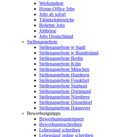
Werkstudent
Home-Office Jobs
Jobs ab sofort
Tätigkeitsbereiche
Beliebte Jobs
Jobbörse
Jobs Deutschland
Stellenangebote
Stellenangebote je Stadt
Stellenangebote je Bundesland
Stellenangebote Berlin
Stellenangebote Köln
Stellenangebote München
Stellenangebote Hamburg
Stellenangebote Frankfurt
Stellenangebote Stuttgart
Stellenangebote Dortmund
Stellenangebote Nürnberg
Stellenangebote Düsseldorf
Stellenangebote Hannover
Bewerbungstipps
Bewerbungsunterlagen
Bewerbungsschreiben
Lebenslauf schreiben
Lebenslauf online schreiben