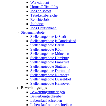
Werkstudent
Home-Office Jobs
Jobs ab sofort
Tätigkeitsbereiche
Beliebte Jobs
Jobbörse
Jobs Deutschland
Stellenangebote
Stellenangebote je Stadt
Stellenangebote je Bundesland
Stellenangebote Berlin
Stellenangebote Köln
Stellenangebote München
Stellenangebote Hamburg
Stellenangebote Frankfurt
Stellenangebote Stuttgart
Stellenangebote Dortmund
Stellenangebote Nürnberg
Stellenangebote Düsseldorf
Stellenangebote Hannover
Bewerbungstipps
Bewerbungsunterlagen
Bewerbungsschreiben
Lebenslauf schreiben
Lebenslauf online schreiben