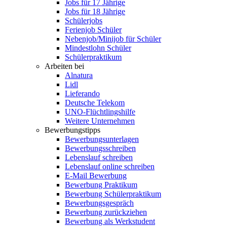
Jobs für 17 Jährige
Jobs für 18 Jährige
Schülerjobs
Ferienjob Schüler
Nebenjob/Minijob für Schüler
Mindestlohn Schüler
Schülerpraktikum
Arbeiten bei
Alnatura
Lidl
Lieferando
Deutsche Telekom
UNO-Flüchtlingshilfe
Weitere Unternehmen
Bewerbungstipps
Bewerbungsunterlagen
Bewerbungsschreiben
Lebenslauf schreiben
Lebenslauf online schreiben
E-Mail Bewerbung
Bewerbung Praktikum
Bewerbung Schülerpraktikum
Bewerbungsgespräch
Bewerbung zurückziehen
Bewerbung als Werkstudent