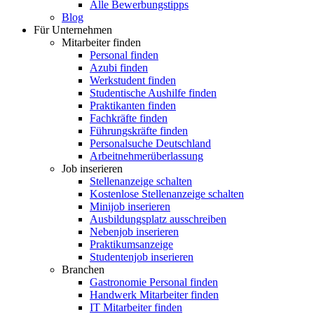
Alle Bewerbungstipps
Blog
Für Unternehmen
Mitarbeiter finden
Personal finden
Azubi finden
Werkstudent finden
Studentische Aushilfe finden
Praktikanten finden
Fachkräfte finden
Führungskräfte finden
Personalsuche Deutschland
Arbeitnehmerüberlassung
Job inserieren
Stellenanzeige schalten
Kostenlose Stellenanzeige schalten
Minijob inserieren
Ausbildungsplatz ausschreiben
Nebenjob inserieren
Praktikumsanzeige
Studentenjob inserieren
Branchen
Gastronomie Personal finden
Handwerk Mitarbeiter finden
IT Mitarbeiter finden