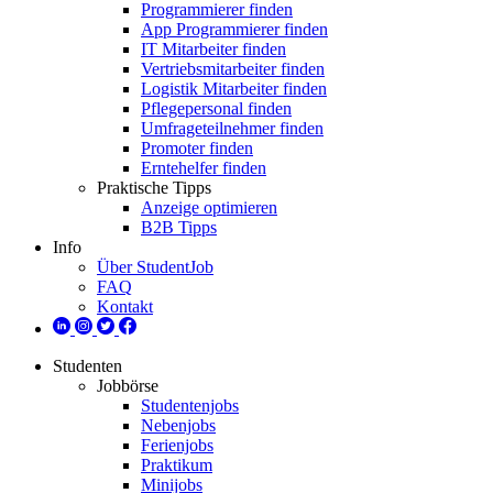
Programmierer finden
App Programmierer finden
IT Mitarbeiter finden
Vertriebsmitarbeiter finden
Logistik Mitarbeiter finden
Pflegepersonal finden
Umfrageteilnehmer finden
Promoter finden
Erntehelfer finden
Praktische Tipps
Anzeige optimieren
B2B Tipps
Info
Über StudentJob
FAQ
Kontakt
Studenten
Jobbörse
Studentenjobs
Nebenjobs
Ferienjobs
Praktikum
Minijobs