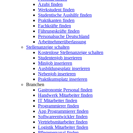
Azubi finden
Werkstudent finden
Studentische Aushilfe finden
Praktikanten finden
Fachkräfte finden
Führungskräfte finden
Personalsuche Deutschland
Arbeitnehmerüberlassung
Stellenanzeige schalten
Kostenlose Stellenanzeige schalten
Studentenjob inserieren
Minijob inserieren
Ausbildungsplatz inserieren
Nebenjob inserieren
Praktikumsplatz inserieren
Branchen
Gastronomie Personal finden
Handwerk Mitarbeiter finden
IT Mitarbeiter finden
Programmierer finden
App Programmierer finden
Softwareentwickler finden
Vertriebsmitarbeiter finden
Logistik Mitarbeiter finden
Pflegepersonal finden