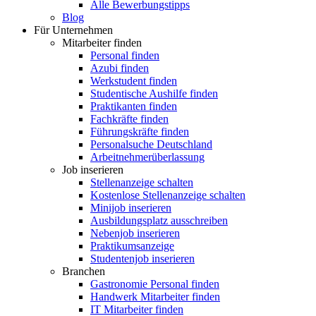
Alle Bewerbungstipps
Blog
Für Unternehmen
Mitarbeiter finden
Personal finden
Azubi finden
Werkstudent finden
Studentische Aushilfe finden
Praktikanten finden
Fachkräfte finden
Führungskräfte finden
Personalsuche Deutschland
Arbeitnehmerüberlassung
Job inserieren
Stellenanzeige schalten
Kostenlose Stellenanzeige schalten
Minijob inserieren
Ausbildungsplatz ausschreiben
Nebenjob inserieren
Praktikumsanzeige
Studentenjob inserieren
Branchen
Gastronomie Personal finden
Handwerk Mitarbeiter finden
IT Mitarbeiter finden