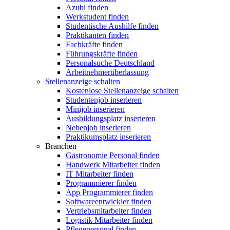
Azubi finden
Werkstudent finden
Studentische Aushilfe finden
Praktikanten finden
Fachkräfte finden
Führungskräfte finden
Personalsuche Deutschland
Arbeitnehmerüberlassung
Stellenanzeige schalten
Kostenlose Stellenanzeige schalten
Studentenjob inserieren
Minijob inserieren
Ausbildungsplatz inserieren
Nebenjob inserieren
Praktikumsplatz inserieren
Branchen
Gastronomie Personal finden
Handwerk Mitarbeiter finden
IT Mitarbeiter finden
Programmierer finden
App Programmierer finden
Softwareentwickler finden
Vertriebsmitarbeiter finden
Logistik Mitarbeiter finden
Pflegepersonal finden