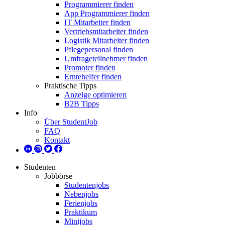
Programmierer finden
App Programmierer finden
IT Mitarbeiter finden
Vertriebsmitarbeiter finden
Logistik Mitarbeiter finden
Pflegepersonal finden
Umfrageteilnehmer finden
Promoter finden
Erntehelfer finden
Praktische Tipps
Anzeige optimieren
B2B Tipps
Info
Über StudentJob
FAQ
Kontakt
Studenten
Jobbörse
Studentenjobs
Nebenjobs
Ferienjobs
Praktikum
Minijobs