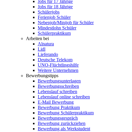
Jobs für 17 Jährige
Jobs für 18 Jährige
Schülerjobs
Ferienjob Schüler
Nebenjob/Minijob für Schüler
Mindestlohn Schüler
Schülerpraktikum
Arbeiten bei
Alnatura
Lidl
Lieferando
Deutsche Telekom
UNO-Flüchtlingshilfe
Weitere Unternehmen
Bewerbungstipps
Bewerbungsunterlagen
Bewerbungsschreiben
Lebenslauf schreiben
Lebenslauf online schreiben
E-Mail Bewerbung
Bewerbung Praktikum
Bewerbung Schülerpraktikum
Bewerbungsgespräch
Bewerbung zurückziehen
Bewerbung als Werkstudent