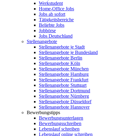
Werkstudent
Home-Office Jobs
Jobs ab sofort
Tätigkeitsbereiche
Beliebte Jobs
Jobbörse
Jobs Deutschland
Stellenangebote
Stellenangebote je Stadt
Stellenangebote je Bundesland
Stellenangebote Berlin
Stellenangebote Köln
Stellenangebote München
Stellenangebote Hamburg
Stellenangebote Frankfurt
Stellenangebote Stuttgart
Stellenangebote Dortmund
Stellenangebote Nürnberg
Stellenangebote Düsseldorf
Stellenangebote Hannover
Bewerbungstipps
Bewerbungsunterlagen
Bewerbungsschreiben
Lebenslauf schreiben
Lebenslauf online schreiben