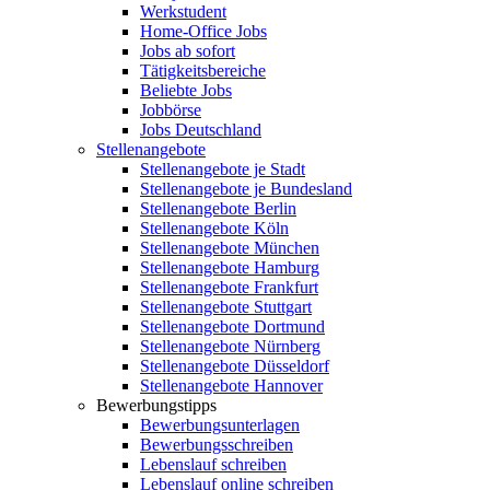
Werkstudent
Home-Office Jobs
Jobs ab sofort
Tätigkeitsbereiche
Beliebte Jobs
Jobbörse
Jobs Deutschland
Stellenangebote
Stellenangebote je Stadt
Stellenangebote je Bundesland
Stellenangebote Berlin
Stellenangebote Köln
Stellenangebote München
Stellenangebote Hamburg
Stellenangebote Frankfurt
Stellenangebote Stuttgart
Stellenangebote Dortmund
Stellenangebote Nürnberg
Stellenangebote Düsseldorf
Stellenangebote Hannover
Bewerbungstipps
Bewerbungsunterlagen
Bewerbungsschreiben
Lebenslauf schreiben
Lebenslauf online schreiben