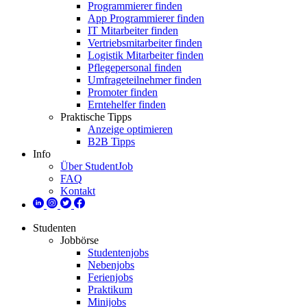
Programmierer finden
App Programmierer finden
IT Mitarbeiter finden
Vertriebsmitarbeiter finden
Logistik Mitarbeiter finden
Pflegepersonal finden
Umfrageteilnehmer finden
Promoter finden
Erntehelfer finden
Praktische Tipps
Anzeige optimieren
B2B Tipps
Info
Über StudentJob
FAQ
Kontakt
Studenten
Jobbörse
Studentenjobs
Nebenjobs
Ferienjobs
Praktikum
Minijobs