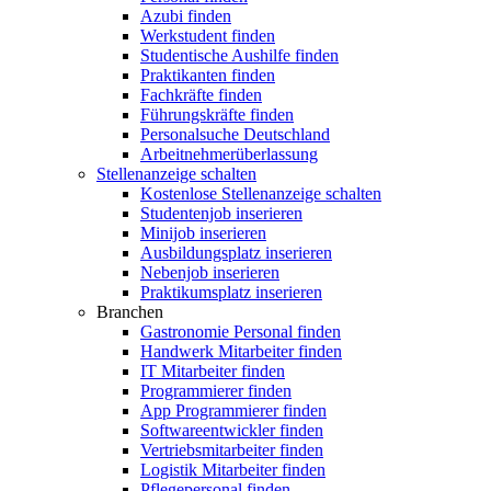
Azubi finden
Werkstudent finden
Studentische Aushilfe finden
Praktikanten finden
Fachkräfte finden
Führungskräfte finden
Personalsuche Deutschland
Arbeitnehmerüberlassung
Stellenanzeige schalten
Kostenlose Stellenanzeige schalten
Studentenjob inserieren
Minijob inserieren
Ausbildungsplatz inserieren
Nebenjob inserieren
Praktikumsplatz inserieren
Branchen
Gastronomie Personal finden
Handwerk Mitarbeiter finden
IT Mitarbeiter finden
Programmierer finden
App Programmierer finden
Softwareentwickler finden
Vertriebsmitarbeiter finden
Logistik Mitarbeiter finden
Pflegepersonal finden