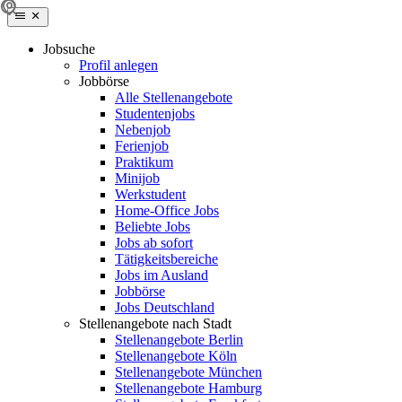
Jobsuche
Profil anlegen
Jobbörse
Alle Stellenangebote
Studentenjobs
Nebenjob
Ferienjob
Praktikum
Minijob
Werkstudent
Home-Office Jobs
Beliebte Jobs
Jobs ab sofort
Tätigkeitsbereiche
Jobs im Ausland
Jobbörse
Jobs Deutschland
Stellenangebote nach Stadt
Stellenangebote Berlin
Stellenangebote Köln
Stellenangebote München
Stellenangebote Hamburg