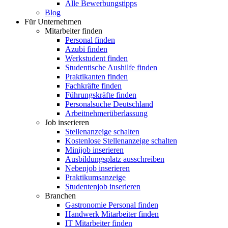
Alle Bewerbungstipps
Blog
Für Unternehmen
Mitarbeiter finden
Personal finden
Azubi finden
Werkstudent finden
Studentische Aushilfe finden
Praktikanten finden
Fachkräfte finden
Führungskräfte finden
Personalsuche Deutschland
Arbeitnehmerüberlassung
Job inserieren
Stellenanzeige schalten
Kostenlose Stellenanzeige schalten
Minijob inserieren
Ausbildungsplatz ausschreiben
Nebenjob inserieren
Praktikumsanzeige
Studentenjob inserieren
Branchen
Gastronomie Personal finden
Handwerk Mitarbeiter finden
IT Mitarbeiter finden