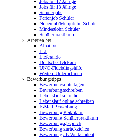
Jobs für 17 Jährige
Jobs für 18 Jährige
Schülerjobs
Ferienjob Schüler
Nebenjob/Minijob für Schüler
Mindestlohn Schüler
Schülerpraktikum
Arbeiten bei
Alnatura
Lidl
Lieferando
Deutsche Telekom
UNO-Flüchtlingshilfe
Weitere Unternehmen
Bewerbungstipps
Bewerbungsunterlagen
Bewerbungsschreiben
Lebenslauf schreiben
Lebenslauf online schreiben
E-Mail Bewerbung
Bewerbung Praktikum
Bewerbung Schülerpraktikum
Bewerbungsgespräch
Bewerbung zurückziehen
Bewerbung als Werkstudent